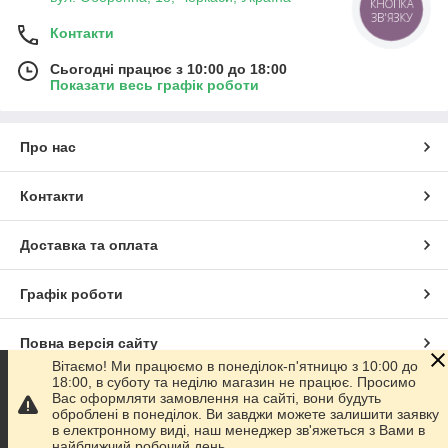
КНОПКА
ЗВ'ЯЗКУ
Контакти
Сьогодні працює з 10:00 до 18:00
Показати весь графік роботи
Про нас
Контакти
Доставка та оплата
Графік роботи
Повна версія сайту
Вітаємо! Ми працюємо в понеділок-п'ятницю з 10:00 до
18:00, в суботу та неділю магазин не працює. Просимо
Сайт створено на маркетплейсі
Prom.ua
Вас оформляти замовлення на сайті, вони будуть
оброблені в понеділок. Ви завджи можете залишити заявку
в електронному виді, наш менеджер зв'яжеться з Вами в
Політика конфіденційності
найближчий робочий день.