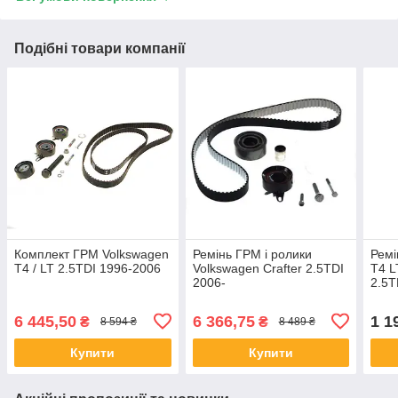
Подібні товари компанії
Комплект ГРМ Volkswagen
Ремінь ГРМ і ролики
Ремі
T4 / LT 2.5TDI 1996-2006
Volkswagen Crafter 2.5TDI
T4 L
2006-
2.5T
6 445,50
6 366,75
1 1
₴
₴
8 594 ₴
8 489 ₴
Купити
Купити