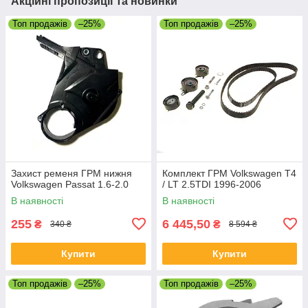
Акційні пропозиції та новинки
Топ продажів
–25%
Топ продажів
–25%
Захист ременя ГРМ нижня
Комплект ГРМ Volkswagen T4
Volkswagen Passat 1.6-2.0
/ LT 2.5TDI 1996-2006
В наявності
В наявності
255
6 445,50
₴
₴
340 ₴
8 594 ₴
Купити
Купити
Топ продажів
–25%
Топ продажів
–25%