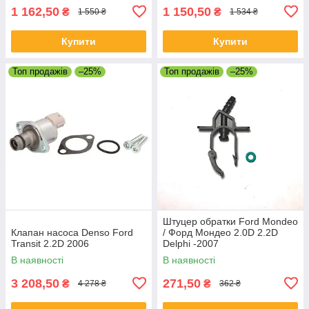
1 162,50
1 150,50
₴
₴
1 550 ₴
1 534 ₴
Купити
Купити
Топ продажів
–25%
Топ продажів
–25%
Штуцер обратки Ford Mondeo
Клапан насоса Denso Ford
/ Форд Мондео 2.0D 2.2D
Transit 2.2D 2006
Delphi -2007
В наявності
В наявності
3 208,50
271,50
₴
₴
4 278 ₴
362 ₴