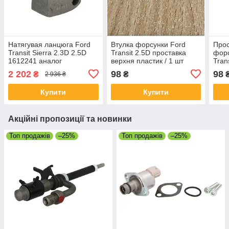
Натягувая ланцюга Ford
Втулка форсунки Ford
Прос
Transit Sierra 2.3D 2.5D
Transit 2.5D проставка
форс
1612241 аналог
верхня пластик / 1 шт
Tran
шт
2 202
98
98
₴
₴
2 936 ₴
Купити
Купити
Акційні пропозиції та новинки
Топ продажів
–25%
Топ продажів
–25%