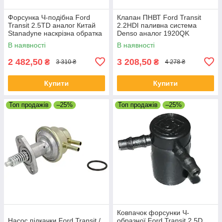
Форсунка Ч-подібна Ford
Клапан ПНВТ Ford Transit
Transit 2.5TD аналог Китай
2.2HDI паливна система
Stanadyne наскрізна обратка
Denso аналог 1920QK
В наявності
В наявності
2 482,50
3 208,50
₴
₴
3 310 ₴
4 278 ₴
Купити
Купити
Топ продажів
–25%
Топ продажів
–25%
Ковпачок форсунки Ч-
Насос підкачки Ford Transit /
образної Ford Transit 2.5D