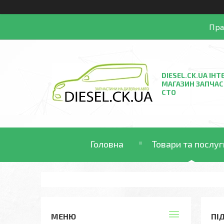
Пра
DIESEL.CK.UA ІНТ
МАГАЗИН ЗАПЧАС
СТО
Головна
Товари та послуг
ПІ