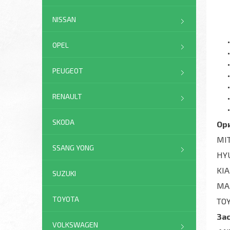
NISSAN
OPEL
PEUGEOT
RENAULT
SKODA
Ор
MIT
SSANG YONG
HYU
KIA
SUZUKI
MAZ
TOYOTA
TOY
За
VOLKSWAGEN