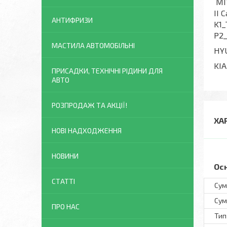
MIT
II 
АНТИФРИЗИ
K1_
P2_
МАСТИЛА АВТОМОБІЛЬНІ
HYU
KIA
ПРИСАДКИ, ТЕХНІЧНІ РІДИНИ ДЛЯ
АВТО
РОЗПРОДАЖ ТА АКЦІЇ!
ХА
НОВІ НАДХОДЖЕННЯ
НОВИНИ
Ос
СТАТТІ
Сум
Сум
ПРО НАС
Тип