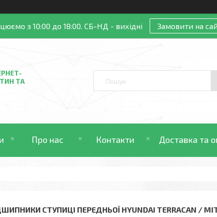
цюємо з 10:00 до 18:00. СБ-НД - вихідні
Замовити на сай
ЕРНЕТ-
ТИН ТА
и
Про нас
Контакти
Доставка та о
ДШИПНИКИ СТУПИЦІ ПЕРЕДНЬОЇ HYUNDAI TERRACAN / MIT