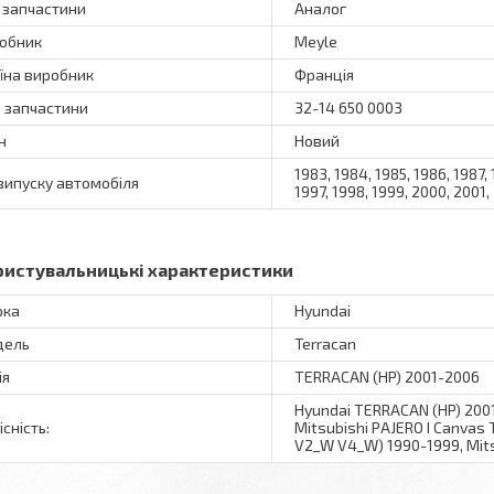
 запчастини
Аналог
обник
Meyle
їна виробник
Франція
 запчастини
32-14 650 0003
н
Новий
1983, 1984, 1985, 1986, 1987, 
 випуску автомобіля
1997, 1998, 1999, 2000, 2001
ристувальницькі характеристики
рка
Hyundai
дель
Terracan
ія
TERRACAN (HP) 2001-2006
Hyundai TERRACAN (HP) 2001-
існість:
Mitsubishi PAJERO I Canvas 
V2_W V4_W) 1990-1999, Mits