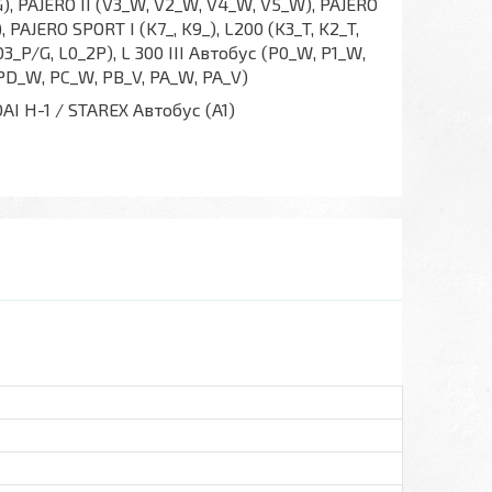
), PAJERO II (V3_W, V2_W, V4_W, V5_W), PAJERO
PAJERO SPORT I (K7_, K9_), L200 (K3_T, K2_T,
LO3_P/G, L0_2P), L 300 III Автобус (P0_W, P1_W,
(PD_W, PC_W, PB_V, PA_W, PA_V)
I H-1 / STAREX Автобус (A1)