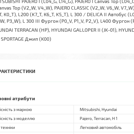
SUBISHI PAJERO I (L04_G, L14_G), PAJERO I Canvas Top (L04_G
Canvas Top (V2_W, V4_W), PAJERO CLASSIC (V2_W, V6_W, V7_W), 
T, K0_T), L200 (K7_T, K6_T, K5_T), L 300 / DELICA II Автобус (
W, P3_W), L 300 III Фургон (P0_V, P1_V, P2_V), L400 Фургон 
NDAI TERRACAN (HP), HYUNDAI GALLOPER II (JK-01), HYUNDA
 SPORTAGE Джип (K00)
РАКТЕРИСТИКИ
новні атрибути
існість з маркою
Mitsubishi, Hyundai
існість з моделлю
Pajero, Terracan, H 1
 техніки
Легковий автомобіль