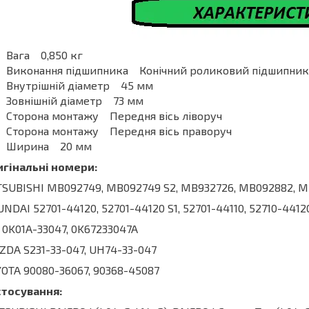
Вага 0,850 кг
Виконання підшипника Конічний роликовий підшипник
Внутрішній діаметр 45 мм
Зовнішній діаметр 73 мм
Сторона монтажу Передня вісь ліворуч
Сторона монтажу Передня вісь праворуч
Ширина 20 мм
игінальні номери:
SUBISHI MB092749, MB092749 S2, MB932726, MB092882, M
NDAI 52701-44120, 52701-44120 S1, 52701-44110, 52710-4412
 0K01A-33047, 0K67233047A
DA S231-33-047, UH74-33-047
OTA 90080-36067, 90368-45087
стосування: