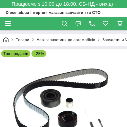
Працюємо з 10:00 до 18:00. СБ-НД - вихідні
Diesel.ck.ua Інтернет-магазин запчастин та СТО
Товари
Нові запчастини до автомобілів
Запчастини 
Топ продажів
–25%