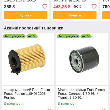
1.9/2.0/2.5TDI 2002-
98- / Transit 2.5D 91-
1.8T
11-
258
443,25
750
₴
₴
591 ₴
Купити
Купити
Акційні пропозиції та новинки
Топ продажів
–25%
Топ продажів
–25%
Фільтр масляний Ford Fiesta
Масляний фільтр Ford Fiesta
Focus Fusion 1.6HDI 2006-
Focus Connect 1.8D 98- /
Purflux
Transit 2.5D 91-
В наявності
В наявності