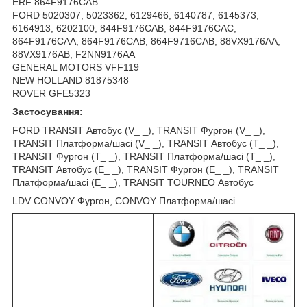
ERF 864F9176CAB
FORD 5020307, 5023362, 6129466, 6140787, 6145373,
6164913, 6202100, 844F9176CAB, 844F9176CAC,
864F9176CAA, 864F9176CAB, 864F9716CAB, 88VX9176AA,
88VX9176AB, F2NN9176AA
GENERAL MOTORS VFF119
NEW HOLLAND 81875348
ROVER GFE5323
Застосування:
FORD TRANSIT Автобус (V_ _), TRANSIT Фургон (V_ _),
TRANSIT Платформа/шасі (V_ _), TRANSIT Автобус (T_ _),
TRANSIT Фургон (T_ _), TRANSIT Платформа/шасі (T_ _),
TRANSIT Автобус (E_ _), TRANSIT Фургон (E_ _), TRANSIT
Платформа/шасі (E_ _), TRANSIT TOURNEO Автобус
LDV CONVOY Фургон, CONVOY Платформа/шасі