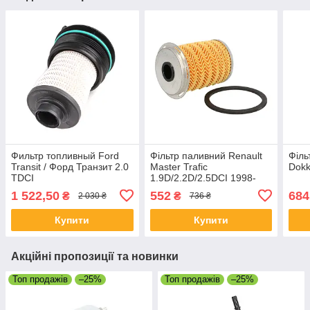
Фильтр топливный Ford
Фільтр паливний Renault
Філь
Transit / Форд Транзит 2.0
Master Trafic
Dokk
TDCI
1.9D/2.2D/2.5DCI 1998-
1 522,50
552
684
₴
₴
2 030 ₴
736 ₴
Купити
Купити
Акційні пропозиції та новинки
Топ продажів
–25%
Топ продажів
–25%