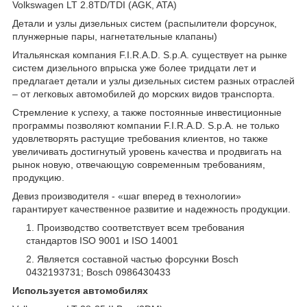
Volkswagen LT 2.8TD/TDI (AGK, ATA)
Детали и узлы дизельных систем (распылители форсунок,
плунжерные пары, нагнетательные клапаны)
Итальянская компания F.I.R.A.D. S.p.A. существует на рынке
систем дизельного впрыска уже более тридцати лет и
предлагает детали и узлы дизельных систем разных отраслей
– от легковых автомобилей до морских видов транспорта.
Стремление к успеху, а также постоянные инвестиционные
программы позволяют компании F.I.R.A.D. S.p.A. не только
удовлетворять растущие требования клиентов, но также
увеличивать достигнутый уровень качества и продвигать на
рынок новую, отвечающую современным требованиям,
продукцию.
Девиз производителя - «шаг вперед в технологии»
гарантирует качественное развитие и надежность продукции.
Производство соответствует всем требования
стандартов ISO 9001 и ISO 14001
Является составной частью форсунки Bosch
0432193731; Bosch 0986430433
Используется автомобилях