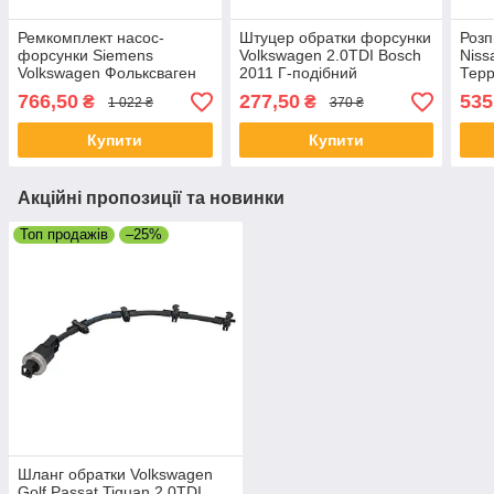
Ремкомплект насос-
Штуцер обратки форсунки
Роз
форсунки Siemens
Volkswagen 2.0TDI Bosch
Niss
Volkswagen Фольксваген
2011 Г-подібний
Терр
1.9TDI - 2.0TDI
766,50
277,50
535
₴
₴
1 022 ₴
370 ₴
Купити
Купити
Акційні пропозиції та новинки
Топ продажів
–25%
Шланг обратки Volkswagen
Golf Passat Tiguan 2.0TDI