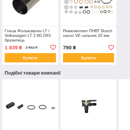
Гільза Фольксваген LT /
Ремкомплект ПНВТ Bosch
Volkswagen LT 2.8D D93
насос VE сальник 20 мм
бразилець
1 839
790
₴
₴
2 452 ₴
Купити
Купити
Подібні товари компанії