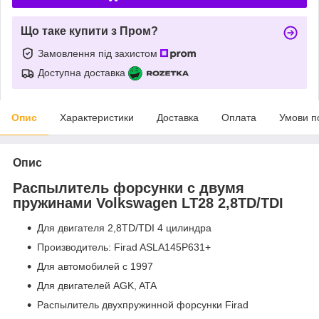
Що таке купити з Пром?
Замовлення під захистом
Доступна доставка
Опис
Характеристики
Доставка
Оплата
Умови п
Опис
Распылитель форсунки с двумя
пружинами Volkswagen LT28 2,8TD/TDI
Для двигателя 2,8TD/TDI 4 цилиндра
Производитель: Firad ASLA145P631+
Для автомобилей с 1997
Для двигателей AGK, ATA
Распылитель двухпружинной форсунки Firad