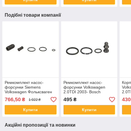
Подібні товари компанії
Ремкомплект насос-
Ремкомплект насос-
Корп
форсунки Siemens
форсунки Volkswagen
Volk
Volkswagen Фольксваген
2.0TDI 2003- Bosch
2.0T
1.9TDI - 2.0TDI
766,50
495
430
₴
₴
1 022 ₴
Купити
Купити
Акційні пропозиції та новинки