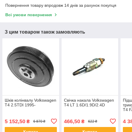
Повернення товару впродовж 14 днів за рахунок покупця
Всі умови повернення
З цим товаром також замовляють
Шків колінвалу Volkswagen
Свічка накала Volkswagen
Підш
T4 2.5TDI 1995-
T4 LT 1.6D/1.9D/2.4D
трик
T4 
5 152,50
466,50
4 3
₴
₴
6 870 ₴
622 ₴
Купити
Купити