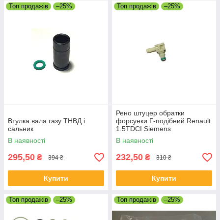
Топ продажів
–25%
Топ продажів
–25%
Рено штуцер обратки
Втулка вала газу ТНВД і
форсунки Г-подібний Renault
сальник
1.5TDCI Siemens
В наявності
В наявності
295,50
232,50
₴
₴
394 ₴
310 ₴
Купити
Купити
Топ продажів
–25%
Топ продажів
–25%