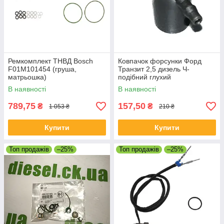
Ремкомплект ТНВД Bosch
Ковпачок форсунки Форд
F01M101454 (груша,
Транзит 2,5 дизель Ч-
матрьошка)
подібний глухий
В наявності
В наявності
789,75
157,50
₴
₴
1 053 ₴
210 ₴
Купити
Купити
Топ продажів
–25%
Топ продажів
–25%