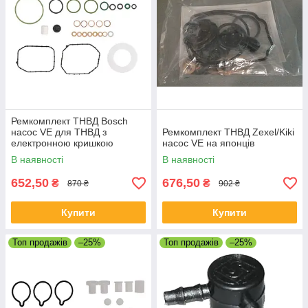
Ремкомплект ТНВД Bosch
насос VE для ТНВД з
Ремкомплект ТНВД Zexel/Kiki
електронною кришкою
насос VE на японців
В наявності
В наявності
652,50
676,50
₴
₴
870 ₴
902 ₴
Купити
Купити
Топ продажів
–25%
Топ продажів
–25%