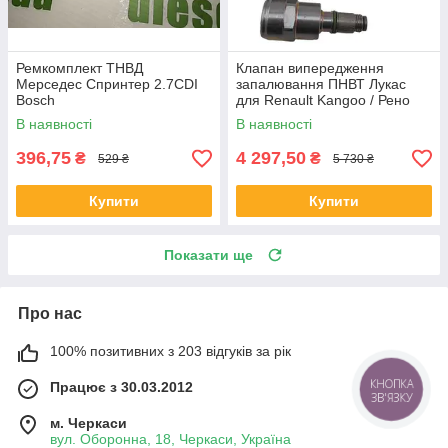
Ремкомплект ТНВД
Клапан випередження
Мерседес Спринтер 2.7CDI
запалювання ПНВТ Лукас
Bosch
для Renault Kangoo / Рено
Кенго 1.9D 1996-
В наявності
В наявності
396,75
4 297,50
₴
₴
529 ₴
5 730 ₴
Купити
Купити
Показати ще
Про нас
100% позитивних з 203 відгуків за рік
Працює з 30.03.2012
КНОПКА
ЗВ'ЯЗКУ
м. Черкаси
вул. Оборонна, 18, Черкаси, Україна