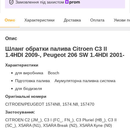
Замовлення під захистом
Опис
Характеристики
Доставка
Оплата
Умови п
Опис
Шланг обратки палива Citroen C3 II
1.4HDI 2009-, Peugeot 206 SW 1.4HDI 2001-
Характеристики
для виробника Bosch
Підготовка палива Акумуляторна паливна система
для біодизеля
Оригінальні номери
CITROEN/PEUGEOT 1574N8, 1574.N8, 157470
Застосування:
CITROEN C2 (JM_), C3 I (FC_, FN_), C3 Pluriel (HB_), C3 II
(SC_), XSARA (N1), XSARA Break (N2), XSARA Купе (N0)