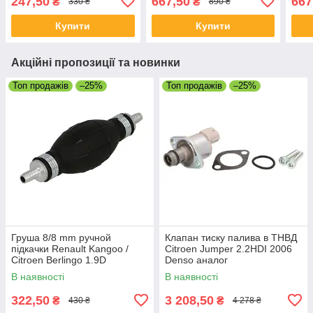
247,50
667,50
667
₴
₴
330 ₴
890 ₴
Купити
Купити
Акційні пропозиції та новинки
Топ продажів
–25%
Топ продажів
–25%
Груша 8/8 mm ручной
Клапан тиску палива в ТНВД
підкачки Renault Kangoo /
Citroen Jumper 2.2HDI 2006
Citroen Berlingo 1.9D
Denso аналог
В наявності
В наявності
322,50
3 208,50
₴
₴
430 ₴
4 278 ₴