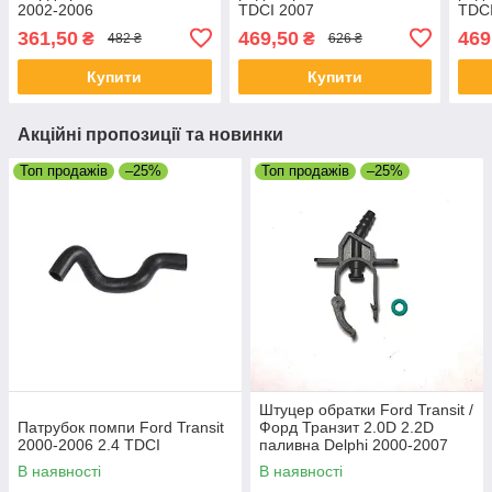
2002-2006
TDCI 2007
TDCI
361,50
469,50
469
₴
₴
482 ₴
626 ₴
Купити
Купити
Акційні пропозиції та новинки
Топ продажів
–25%
Топ продажів
–25%
Штуцер обратки Ford Transit /
Патрубок помпи Ford Transit
Форд Транзит 2.0D 2.2D
2000-2006 2.4 TDCI
паливна Delphi 2000-2007
В наявності
В наявності