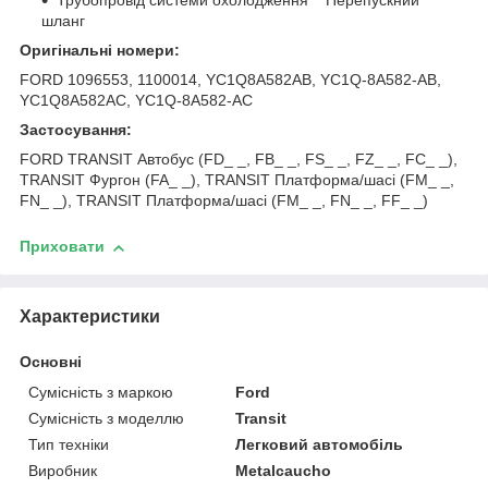
Трубопровід системи охолодження Перепускний
шланг
Оригінальні номери:
FORD 1096553, 1100014, YC1Q8A582AB, YC1Q-8A582-AB,
YC1Q8A582AC, YC1Q-8A582-AC
Застосування:
FORD TRANSIT Автобус (FD_ _, FB_ _, FS_ _, FZ_ _, FC_ _),
TRANSIT Фургон (FA_ _), TRANSIT Платформа/шасі (FM_ _,
FN_ _), TRANSIT Платформа/шасі (FM_ _, FN_ _, FF_ _)
Приховати
Характеристики
Основні
Сумісність з маркою
Ford
Сумісність з моделлю
Transit
Тип техніки
Легковий автомобіль
Виробник
Metalcaucho