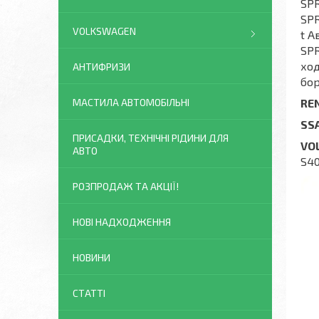
SPR
SPR
VOLKSWAGEN
t А
SPR
ход
АНТИФРИЗИ
бор
RE
МАСТИЛА АВТОМОБІЛЬНІ
SS
ПРИСАДКИ, ТЕХНІЧНІ РІДИНИ ДЛЯ
VO
АВТО
S40
РОЗПРОДАЖ ТА АКЦІЇ!
НОВІ НАДХОДЖЕННЯ
НОВИНИ
СТАТТІ