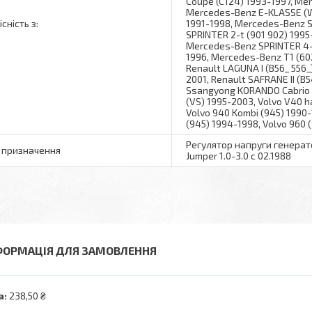
Coupe (C124) 1993-1997, Me
Mercedes-Benz E-KLASSE (W
сність з:
1991-1998, Mercedes-Benz 
SPRINTER 2-t (901 902) 199
Mercedes-Benz SPRINTER 4-t
1996, Mercedes-Benz T1 (60
Renault LAGUNA I (B56_ 556_
2001, Renault SAFRANE II (B
Ssangyong KORANDO Cabrio (K
(VS) 1995-2003, Volvo V40 h
Volvo 940 Kombi (945) 1990-1
(945) 1994-1998, Volvo 960 
Регулятор напруги генератор
 призначення
Jumper 1.0-3.0 c 02.1988
ФОРМАЦІЯ ДЛЯ ЗАМОВЛЕННЯ
а:
238,50 ₴