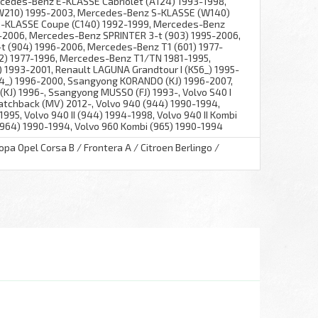
rcedes-Benz E-KLASSE Cabriolet (A124) 1993-1998,
210) 1995-2003, Mercedes-Benz S-KLASSE (W140)
S-KLASSE Coupe (C140) 1992-1999, Mercedes-Benz
5-2006, Mercedes-Benz SPRINTER 3-t (903) 1995-2006,
 (904) 1996-2006, Mercedes-Benz T1 (601) 1977-
2) 1977-1996, Mercedes-Benz T1/TN 1981-1995,
) 1993-2001, Renault LAGUNA Grandtour I (K56_) 1995-
54_) 1996-2000, Ssangyong KORANDO (KJ) 1996-2007,
J) 1996-, Ssangyong MUSSO (FJ) 1993-, Volvo S40 I
atchback (MV) 2012-, Volvo 940 (944) 1990-1994,
995, Volvo 940 II (944) 1994-1998, Volvo 940 II Kombi
(964) 1990-1994, Volvo 960 Kombi (965) 1990-1994
а Opel Corsa B / Frontera A / Citroen Berlingo /