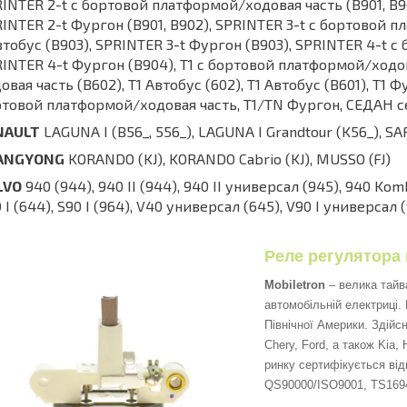
INTER 2-t c бортовой платформой/ходовая часть (B901, B90
INTER 2-t Фургон (B901, B902), SPRINTER 3-t c бортовой п
втобус (B903), SPRINTER 3-t Фургон (B903), SPRINTER 4-t 
INTER 4-t Фургон (B904), T1 c бортовой платформой/ходов
овая часть (B602), T1 Автобус (602), T1 Автобус (B601), T1 Фу
товой платформой/ходовая часть, T1/TN Фургон, СЕДАН с
NAULT
LAGUNA I (B56_, 556_), LAGUNA I Grandtour (K56_), SA
ANGYONG
KORANDO (KJ), KORANDO Cabrio (KJ), MUSSO (FJ)
LVO
940 (944), 940 II (944), 940 II универсал (945), 940 Kombi
 I (644), S90 I (964), V40 универсал (645), V90 I универсал 
Реле регулятора 
Mobiletron
– велика тайв
автомобільній електриці.
Північної Америки. Здійсн
Chery, Ford, а також Kia,
ринку сертифікується ві
QS90000/ISO9001, TS16