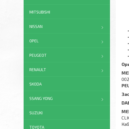
MITSUBISHI
NISSAN
OPEL
PEUGEOT
Ор
RENAULT
ME
002
SKODA
PE
За
SSANG YONG
DA
ME
SUZUKI
CLK
Каб
TOYOTA