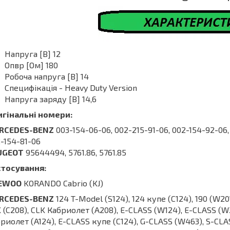
Напруга [В] 12
Опвр [Ом] 180
Робоча напруга [В] 14
Специфікація - Heavy Duty Version
Напруга заряду [В] 14,6
игінальні номери:
RCEDES-BENZ
003-154-06-06, 002-215-91-06, 002-154-92-06,
-154-81-06
UGEOT
95644494, 5761.86, 5761.85
стосування:
EWOO
KORANDO Cabrio (KJ)
RCEDES-BENZ
124 T-Model (S124), 124 купе (C124), 190 (W2
 (C208), CLK Кабриолет (A208), E-CLASS (W124), E-CLASS (W
риолет (A124), E-CLASS купе (C124), G-CLASS (W463), S-CLAS