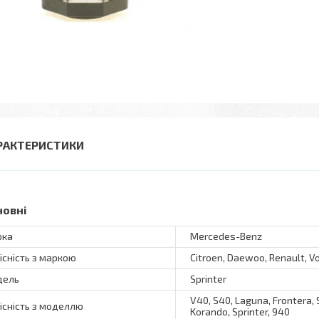
РАКТЕРИСТИКИ
новні
рка
Mercedes-Benz
існість з маркою
Citroen, Daewoo, Renault, V
дель
Sprinter
V40, S40, Laguna, Frontera, S
існість з моделлю
Korando, Sprinter, 940