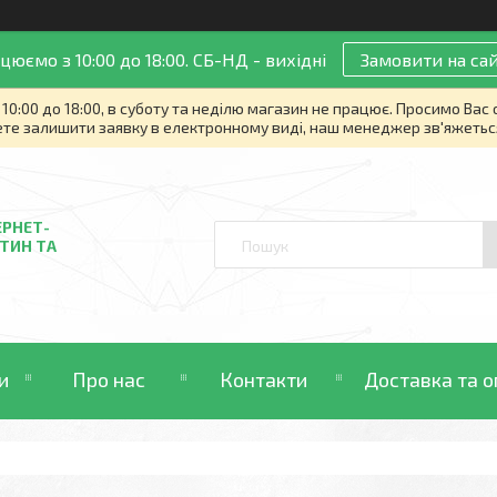
цюємо з 10:00 до 18:00. СБ-НД - вихідні
Замовити на сай
10:00 до 18:00, в суботу та неділю магазин не працює. Просимо Вас
те залишити заявку в електронному виді, наш менеджер зв'яжетьс
ЕРНЕТ-
ТИН ТА
и
Про нас
Контакти
Доставка та о