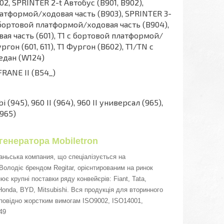
2, SPRINTER 2-t Автобус (B901, B902),
латформой/ходовая часть (B903), SPRINTER 3-
c бортовой платформой/ходовая часть (B904),
ая часть (601), T1 c бортовой платформой/
ргон (601, 611), T1 Фургон (B602), T1/TN c
едан (W124)
FRANE II (B54_)
 (945), 960 II (964), 960 II универсал (965),
(965)
генератора Mobiletron
аньська компания, що спеціалізується на
 Володіє брендом Regitar, орієнтированим на ринок
ює крупні поставки ряду конвейєрів: Fiant, Tata,
 Honda, BYD, Mitsubishi. Вся продукція для вторинного
дповідно жорстким вимогам ISO9002, ISO14001,
949