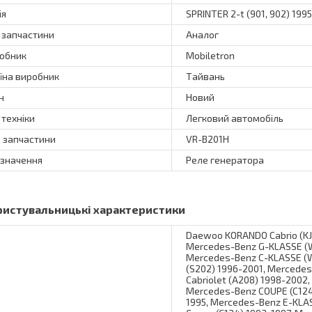
ія
SPRINTER 2-t (901, 902) 199
 запчастини
Аналог
обник
Mobiletron
їна виробник
Тайвань
н
Новий
 техніки
Легковий автомобіль
 запчастини
VR-B201H
значення
Реле генератора
ристувальницькі характеристики
Daewoo KORANDO Cabrio (KJ)
Mercedes-Benz G-KLASSE (W
Mercedes-Benz C-KLASSE (
(S202) 1996-2001, Mercedes
Cabriolet (A208) 1998-2002
Mercedes-Benz COUPE (C124
1995, Mercedes-Benz E-KLA