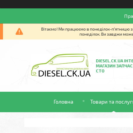
Пра
Вітаємо! Ми працюємо в понеділок-п'ятницю з 
понеділок. Ви завджи може
DIESEL.CK.UA ІНТ
МАГАЗИН ЗАПЧАС
СТО
Головна
Товари та послуг