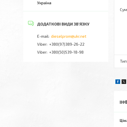
Україна
Сумі
dieselprom@ukr.net
+380(97)389-26-22
Viber
+380(50)539-18-98
Тип
ІН
Цін