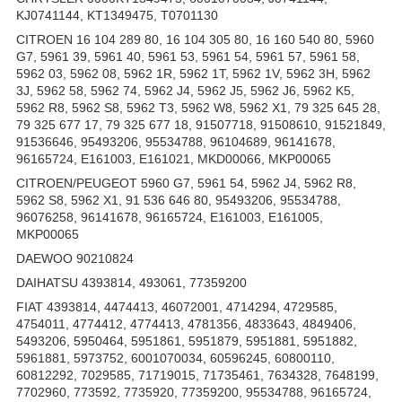
KJ0741144, KT1349475, T0701130
CITROEN 16 104 289 80, 16 104 305 80, 16 160 540 80, 5960
G7, 5961 39, 5961 40, 5961 53, 5961 54, 5961 57, 5961 58,
5962 03, 5962 08, 5962 1R, 5962 1T, 5962 1V, 5962 3H, 5962
3J, 5962 58, 5962 74, 5962 J4, 5962 J5, 5962 J6, 5962 K5,
5962 R8, 5962 S8, 5962 T3, 5962 W8, 5962 X1, 79 325 645 28,
79 325 677 17, 79 325 677 18, 91507718, 91508610, 91521849,
91536646, 95493206, 95534788, 96104689, 96141678,
96165724, E161003, E161021, MKD00066, MKP00065
CITROEN/PEUGEOT 5960 G7, 5961 54, 5962 J4, 5962 R8,
5962 S8, 5962 X1, 91 536 646 80, 95493206, 95534788,
96076258, 96141678, 96165724, E161003, E161005,
MKP00065
DAEWOO 90210824
DAIHATSU 4393814, 493061, 77359200
FIAT 4393814, 4474413, 46072001, 4714294, 4729585,
4754011, 4774412, 4774413, 4781356, 4833643, 4849406,
5493206, 5950464, 5951861, 5951879, 5951881, 5951882,
5961881, 5973752, 6001070034, 60596245, 60800110,
60812292, 7029585, 71719015, 71735461, 7634328, 7648199,
7702960, 773592, 7735920, 77359200, 95534788, 96165724,