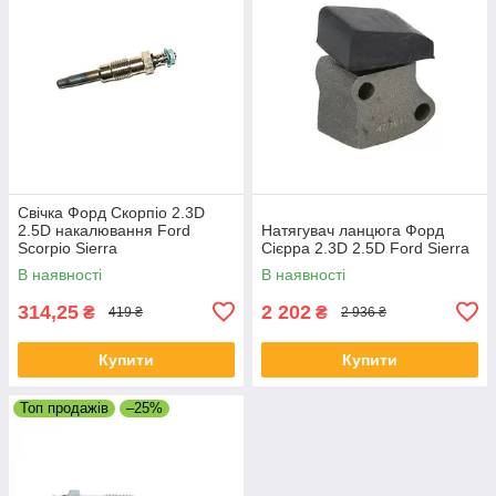
Свічка Форд Скорпіо 2.3D
2.5D накалювання Ford
Натягувач ланцюга Форд
Scorpio Sierra
Сієрра 2.3D 2.5D Ford Sierra
В наявності
В наявності
314,25
2 202
₴
₴
419 ₴
2 936 ₴
Купити
Купити
Топ продажів
–25%