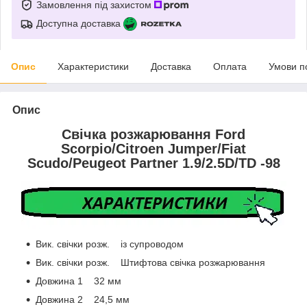
Замовлення під захистом
Доступна доставка
Опис
Характеристики
Доставка
Оплата
Умови п
Опис
Свічка розжарювання Ford
Scorpio/Citroen Jumper/Fiat
Scudo/Peugeot Partner 1.9/2.5D/TD -98
Вик. свічки розж. із супроводом
Вик. свічки розж. Штифтова свічка розжарювання
Довжина 1 32 мм
Довжина 2 24,5 мм