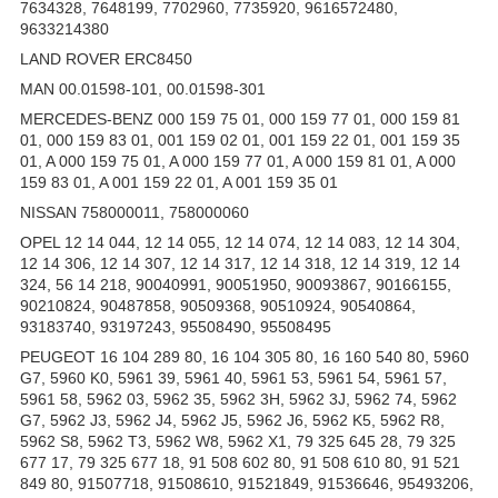
7634328, 7648199, 7702960, 7735920, 9616572480,
9633214380
LAND ROVER ERC8450
MAN 00.01598-101, 00.01598-301
MERCEDES-BENZ 000 159 75 01, 000 159 77 01, 000 159 81
01, 000 159 83 01, 001 159 02 01, 001 159 22 01, 001 159 35
01, A 000 159 75 01, A 000 159 77 01, A 000 159 81 01, A 000
159 83 01, A 001 159 22 01, A 001 159 35 01
NISSAN 758000011, 758000060
OPEL 12 14 044, 12 14 055, 12 14 074, 12 14 083, 12 14 304,
12 14 306, 12 14 307, 12 14 317, 12 14 318, 12 14 319, 12 14
324, 56 14 218, 90040991, 90051950, 90093867, 90166155,
90210824, 90487858, 90509368, 90510924, 90540864,
93183740, 93197243, 95508490, 95508495
PEUGEOT 16 104 289 80, 16 104 305 80, 16 160 540 80, 5960
G7, 5960 K0, 5961 39, 5961 40, 5961 53, 5961 54, 5961 57,
5961 58, 5962 03, 5962 35, 5962 3H, 5962 3J, 5962 74, 5962
G7, 5962 J3, 5962 J4, 5962 J5, 5962 J6, 5962 K5, 5962 R8,
5962 S8, 5962 T3, 5962 W8, 5962 X1, 79 325 645 28, 79 325
677 17, 79 325 677 18, 91 508 602 80, 91 508 610 80, 91 521
849 80, 91507718, 91508610, 91521849, 91536646, 95493206,