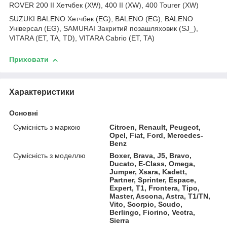
ROVER 200 II Хетчбек (XW), 400 II (XW), 400 Tourer (XW)
SUZUKI BALENO Хетчбек (EG), BALENO (EG), BALENO
Універсал (EG), SAMURAI Закритий позашляховик (SJ_),
VITARA (ET, TA, TD), VITARA Cabrio (ET, TA)
Приховати
Характеристики
Основні
Сумісність з маркою
Citroen, Renault, Peugeot,
Opel, Fiat, Ford, Mercedes-
Benz
Сумісність з моделлю
Boxer, Brava, J5, Bravo,
Ducato, E-Class, Omega,
Jumper, Xsara, Kadett,
Partner, Sprinter, Espace,
Expert, T1, Frontera, Tipo,
Master, Ascona, Astra, T1/TN,
Vito, Scorpio, Scudo,
Berlingo, Fiorino, Vectra,
Sierra