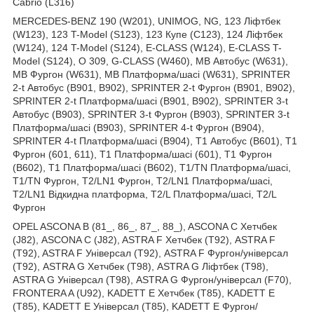
Cabrio (L316)
MERCEDES-BENZ 190 (W201), UNIMOG, NG, 123 Ліфтбек
(W123), 123 T-Model (S123), 123 Купе (C123), 124 Ліфтбек
(W124), 124 T-Model (S124), E-CLASS (W124), E-CLASS T-
Model (S124), O 309, G-CLASS (W460), MB Автобус (W631),
MB Фургон (W631), MB Платформа/шасі (W631), SPRINTER
2-t Автобус (B901, B902), SPRINTER 2-t Фургон (B901, B902),
SPRINTER 2-t Платформа/шасі (B901, B902), SPRINTER 3-t
Автобус (B903), SPRINTER 3-t Фургон (B903), SPRINTER 3-t
Платформа/шасі (B903), SPRINTER 4-t Фургон (B904),
SPRINTER 4-t Платформа/шасі (B904), T1 Автобус (B601), T1
Фургон (601, 611), T1 Платформа/шасі (601), T1 Фургон
(B602), T1 Платформа/шасі (B602), T1/TN Платформа/шасі,
T1/TN Фургон, T2/LN1 Фургон, T2/LN1 Платформа/шасі,
T2/LN1 Відкидна платформа, T2/L Платформа/шасі, T2/L
Фургон
OPEL ASCONA B (81_, 86_, 87_, 88_), ASCONA C Хетчбек
(J82), ASCONA C (J82), ASTRA F Хетчбек (T92), ASTRA F
(T92), ASTRA F Універсал (T92), ASTRA F Фургон/універсал
(T92), ASTRA G Хетчбек (T98), ASTRA G Ліфтбек (T98),
ASTRA G Універсал (T98), ASTRA G Фургон/універсал (F70),
FRONTERA A (U92), KADETT E Хетчбек (T85), KADETT E
(T85), KADETT E Універсал (T85), KADETT E Фургон/