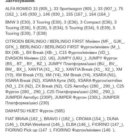
Застосування:
ALFA ROMEO 33 (905_), 33 Sportwagon (905_), 33 (907_), 75
(162_), 145 (930_), 146 (930_), 155 (167_), 164 (164_)
BMW 3 (E30), 3 Touring (E30), 3 (E36), 3 Compact (E36), 3
Touring (E36), 5 (E28), 5 (E34), 5 Touring (E34), 5 (E39), 5
Touring (E39), 7 (E38)
CITROEN BERLINGO / BERLINGO FIRST Мінівен (MF_, GJK_,
GFK_), BERLINGO / BERLINGO FIRST Фургон/мінівен (M_),
BX (XB-_), BX Break (XB-_), C15 Фургон/мінівен (VD_),
EVASION Мінівен (22, U6), JUMPY (U6U_), JUMPY Фургон
(BS_, BT_, BY_, BZ_), JUMPY Платформа/шасі (BU_, BV_,
BW_, BX_), XANTIA (X1_, X2_), XANTIA Break (X1_, X2_), XM
(Y3), XM Break (Y3), XM (Y4), XM Break (Y4), XSARA (N1),
XSARA Break (N2), XSARA Купе (N0), XSARA Фургон/хетчбек
(N3_), ZX (N2), ZX Break (N2), C25 Автобус (280_, 290_), C25
Фургон (280_, 290_), C25 Платформа/шасі (280_, 290_),
JUMPER Автобус (230P), JUMPER Фургон (230L), JUMPER
Платформа/шасі (230)
DAIHATSU HIJET Фургон (S85)
FIAT BRAVA (182_), BRAVO I (182_), CROMA (154_), DUNA
(146_), DUNA Weekend (146_), ELBA (146_), FIORINO (147_),
FIORINO Pick up (147_), FIORINO Фургон/мінівен (146_),