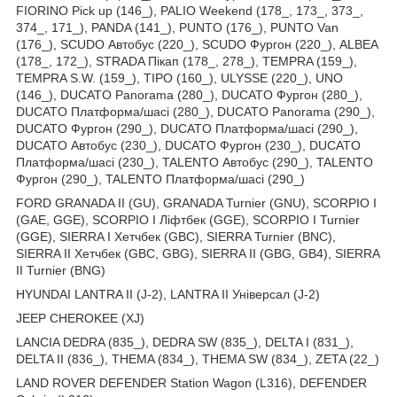
FIORINO Pick up (146_), PALIO Weekend (178_, 173_, 373_,
374_, 171_), PANDA (141_), PUNTO (176_), PUNTO Van
(176_), SCUDO Автобус (220_), SCUDO Фургон (220_), ALBEA
(178_, 172_), STRADA Пікап (178_, 278_), TEMPRA (159_),
TEMPRA S.W. (159_), TIPO (160_), ULYSSE (220_), UNO
(146_), DUCATO Panorama (280_), DUCATO Фургон (280_),
DUCATO Платформа/шасі (280_), DUCATO Panorama (290_),
DUCATO Фургон (290_), DUCATO Платформа/шасі (290_),
DUCATO Автобус (230_), DUCATO Фургон (230_), DUCATO
Платформа/шасі (230_), TALENTO Автобус (290_), TALENTO
Фургон (290_), TALENTO Платформа/шасі (290_)
FORD GRANADA II (GU), GRANADA Turnier (GNU), SCORPIO I
(GAE, GGE), SCORPIO I Ліфтбек (GGE), SCORPIO I Turnier
(GGE), SIERRA I Хетчбек (GBC), SIERRA Turnier (BNC),
SIERRA II Хетчбек (GBC, GBG), SIERRA II (GBG, GB4), SIERRA
II Turnier (BNG)
HYUNDAI LANTRA II (J-2), LANTRA II Універсал (J-2)
JEEP CHEROKEE (XJ)
LANCIA DEDRA (835_), DEDRA SW (835_), DELTA I (831_),
DELTA II (836_), THEMA (834_), THEMA SW (834_), ZETA (22_)
LAND ROVER DEFENDER Station Wagon (L316), DEFENDER