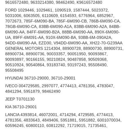
9616572480, 9633214380, 98462490, K9616572480
FORD 1029446, 1029461, 1090519, 1587444, 5023372,
5031006, 6063505, 6110609, 6154593, 6776964, 6852967,
7072673, 785F-6M090-BA, 785F-6M090-CB, 786B-6M090-CA,
78GB-6M090-CA, 83BB-6M090-A1A, 83BB-6M090-A2A, 84BB-
6M090-AA, 84FF-6M090-B2A, 88BB-6M090-AA, 890X-6M090-
UA, 89FF-6M091-AA, 910X-6M090-BA, 93BB-6M-090A2A,
94DD-6M090-AA, EZD30, V94DD-6M090-AA, XH22-70-G239AA
GENERAL MOTORS 1214304, 88900728, 88900730, 88900731,
88900734, 88900736, 90033357, 90051950, 90093867,
90093897, 90166155, 90210824, 90487858, 90509368,
90510924, 90540864, 93183740, 93197243, 95508490,
95508495
HYUNDAI 36710-29000, 36710-29001
IVECO 004729585, 2997077, 4774413, 4781356, 4783047,
4841294, 5951879, 98462490
JEEP T0701130
KIA 36710-29001
LANCIA 4393814, 46072001, 4714294, 4729585, 4774413,
4781356, 4833643, 4849406, 5951881, 5951882, 6001070034,
60596245, 60800110, 60812292, 71719015, 71735461,