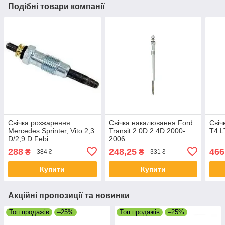
Подібні товари компанії
Свічка розжарення
Свічка накалювання Ford
Свіч
Mercedes Sprinter, Vito 2,3
Transit 2.0D 2.4D 2000-
T4 L
D/2,9 D Febi
2006
288
248,25
466
₴
₴
384 ₴
331 ₴
Купити
Купити
Акційні пропозиції та новинки
Топ продажів
–25%
Топ продажів
–25%