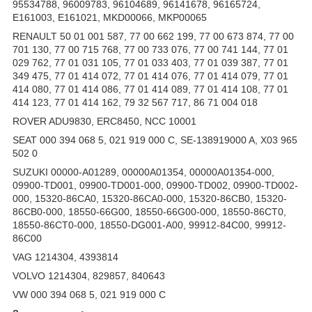
95534788, 96009783, 96104689, 96141678, 96165724,
E161003, E161021, MKD00066, MKP00065
RENAULT 50 01 001 587, 77 00 662 199, 77 00 673 874, 77 00
701 130, 77 00 715 768, 77 00 733 076, 77 00 741 144, 77 01
029 762, 77 01 031 105, 77 01 033 403, 77 01 039 387, 77 01
349 475, 77 01 414 072, 77 01 414 076, 77 01 414 079, 77 01
414 080, 77 01 414 086, 77 01 414 089, 77 01 414 108, 77 01
414 123, 77 01 414 162, 79 32 567 717, 86 71 004 018
ROVER ADU9830, ERC8450, NCC 10001
SEAT 000 394 068 5, 021 919 000 C, SE-138919000 A, X03 965
502 0
SUZUKI 00000-A01289, 00000A01354, 00000A01354-000,
09900-TD001, 09900-TD001-000, 09900-TD002, 09900-TD002-
000, 15320-86CA0, 15320-86CA0-000, 15320-86CB0, 15320-
86CB0-000, 18550-66G00, 18550-66G00-000, 18550-86CT0,
18550-86CT0-000, 18550-DG001-A00, 99912-84C00, 99912-
86C00
VAG 1214304, 4393814
VOLVO 1214304, 829857, 840643
VW 000 394 068 5, 021 919 000 C