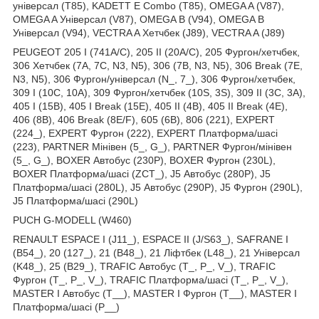
універсал (T85), KADETT E Combo (T85), OMEGA A (V87),
OMEGA A Універсал (V87), OMEGA B (V94), OMEGA B
Універсал (V94), VECTRA A Хетчбек (J89), VECTRA A (J89)
PEUGEOT 205 I (741A/C), 205 II (20A/C), 205 Фургон/хетчбек,
306 Хетчбек (7A, 7C, N3, N5), 306 (7B, N3, N5), 306 Break (7E,
N3, N5), 306 Фургон/універсал (N_, 7_), 306 Фургон/хетчбек,
309 I (10C, 10A), 309 Фургон/хетчбек (10S, 3S), 309 II (3C, 3A),
405 I (15B), 405 I Break (15E), 405 II (4B), 405 II Break (4E),
406 (8B), 406 Break (8E/F), 605 (6B), 806 (221), EXPERT
(224_), EXPERT Фургон (222), EXPERT Платформа/шасі
(223), PARTNER Мінівен (5_, G_), PARTNER Фургон/мінівен
(5_, G_), BOXER Автобус (230P), BOXER Фургон (230L),
BOXER Платформа/шасі (ZCT_), J5 Автобус (280P), J5
Платформа/шасі (280L), J5 Автобус (290P), J5 Фургон (290L),
J5 Платформа/шасі (290L)
PUCH G-MODELL (W460)
RENAULT ESPACE I (J11_), ESPACE II (J/S63_), SAFRANE I
(B54_), 20 (127_), 21 (B48_), 21 Ліфтбек (L48_), 21 Універсал
(K48_), 25 (B29_), TRAFIC Автобус (T_, P_, V_), TRAFIC
Фургон (T_, P_, V_), TRAFIC Платформа/шасі (T_, P_, V_),
MASTER I Автобус (T__), MASTER I Фургон (T__), MASTER I
Платформа/шасі (P__)