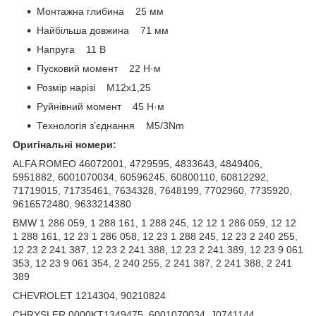
Монтажна глибина 25 мм
Найбільша довжина 71 мм
Напруга 11 В
Пусковий момент 22 Н·м
Розмір нарізі M12x1,25
Руйнівний момент 45 Н·м
Технологія з’єднання M5/3Nm
Оригінальні номери:
ALFA ROMEO 46072001, 4729595, 4833643, 4849406,
5951882, 6001070034, 60596245, 60800110, 60812292,
71719015, 71735461, 7634328, 7648199, 7702960, 7735920,
9616572480, 9633214380
BMW 1 286 059, 1 288 161, 1 288 245, 12 12 1 286 059, 12 12
1 288 161, 12 23 1 286 058, 12 23 1 288 245, 12 23 2 240 255,
12 23 2 241 387, 12 23 2 241 388, 12 23 2 241 389, 12 23 9 061
353, 12 23 9 061 354, 2 240 255, 2 241 387, 2 241 388, 2 241
389
CHEVROLET 1214304, 90210824
CHRYSLER 0000KT1349475, 6001070034, J0741144,