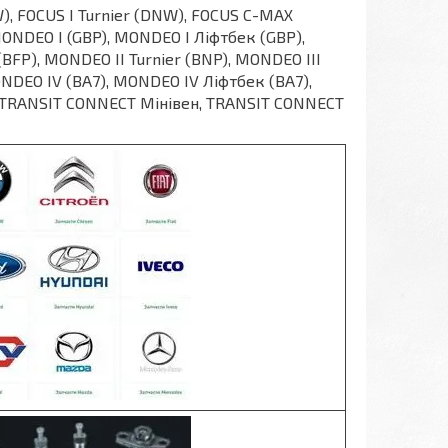
), FOCUS I Turnier (DNW), FOCUS C-MAX
, MONDEO I (GBP), MONDEO I Ліфтбек (GBP),
BFP), MONDEO II Turnier (BNP), MONDEO III
ONDEO IV (BA7), MONDEO IV Ліфтбек (BA7),
), TRANSIT CONNECT Мінівен, TRANSIT CONNECT