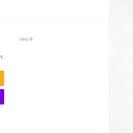
560 ₴
15