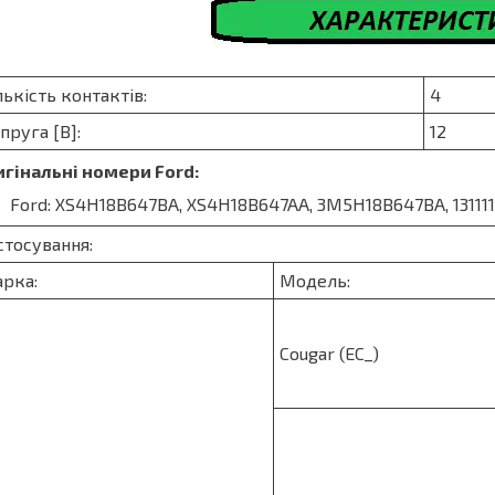
лькість контактів:
4
пруга [В]:
12
гінальні номери Ford:
Ford: XS4H18B647BA, XS4H18B647AA, 3M5H18B647BA, 1311115
стосування:
рка:
Модель:
Cougar (EC_)