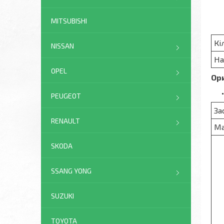
MITSUBISHI
Кі
NISSAN
На
OPEL
Ори
PEUGEOT
За
RENAULT
Ма
SKODA
SSANG YONG
SUZUKI
TOYOTA