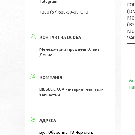
Telegram
FOR
(DM
+380 (67) 680-50-09
СТО
MON
(B5
MON
V40
Менеджери з продажів Олена
Денис
Ас
на
DIESEL.CK.UA - інтернет-магазин
запчастин
вул. Оборонна, 18, Черкаси,