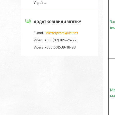
Україна
За
ін
dieselprom@ukr.net
+380(97)389-26-22
Viber
+380(50)539-18-98
Мо
ма