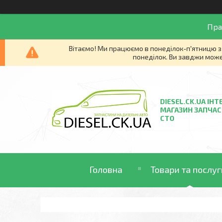
Пра
Вітаємо! Ми працюємо в понеділок-п'ятницю з 
понеділок. Ви завджи може
DIESEL.CK.UA ІНТ
МАГАЗИН ЗАПЧАС
СТО
Головна
Товари та послуг