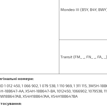
Mondeo III (B5Y, B4Y, BWY
Transit (FM_ _, FN_ _, FA_ _
игінальні номери:
D 1 012 450, 1 066 902, 1 079 538, 1 110 969, 1 311 115, 3M5
H-18B647-AA, XS4H-18B647-BA, 1012450, 1066902, 1079538, 1
BW18B647AB, XS4H18B647AA, XS4H18B647BA
стосування: