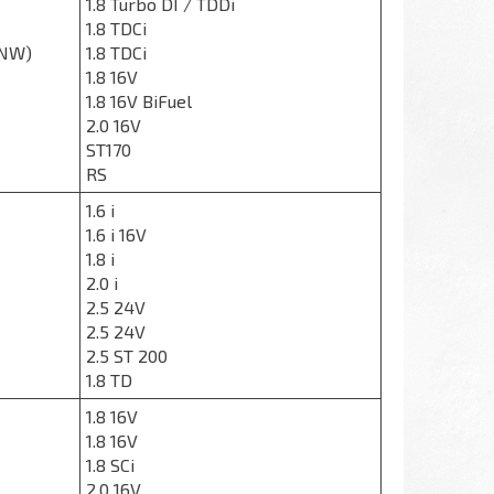
1.8 Turbo DI / TDDi
1.8 TDCi
DNW)
1.8 TDCi
1.8 16V
1.8 16V BiFuel
2.0 16V
ST170
RS
1.6 i
1.6 i 16V
1.8 i
2.0 i
2.5 24V
2.5 24V
2.5 ST 200
1.8 TD
1.8 16V
1.8 16V
1.8 SCi
2.0 16V