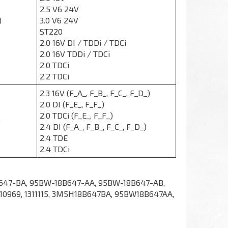
2.5 V6 24V
)
3.0 V6 24V
ST220
2.0 16V DI / TDDi / TDCi
2.0 16V TDDi / TDCi
2.0 TDCi
2.2 TDCi
2.3 16V (F_A_, F_B_, F_C_, F_D_)
2.0 DI (F_E_, F_F_)
2.0 TDCi (F_E_, F_F_)
)
2.4 DI (F_A_, F_B_, F_C_, F_D_)
2.4 TDE
2.4 TDCi
H-18B647-BA, 95BW-18B647-AA, 95BW-18B647-AB,
110969, 1311115, 3M5H18B647BA, 95BW18B647AA,