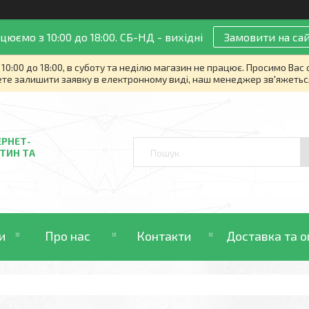
цюємо з 10:00 до 18:00. СБ-НД - вихідні
Замовити на сай
10:00 до 18:00, в суботу та неділю магазин не працює. Просимо Вас
те залишити заявку в електронному виді, наш менеджер зв'яжетьс
ЕРНЕТ-
ТИН ТА
и
Про нас
Контакти
Доставка та о