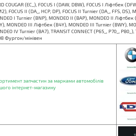
D COUGAR (EC_), FOCUS I (DAW, DBW), FOCUS I Ліфтбек (DFW
2), FOCUS II (DA_, HCP, DP), FOCUS II Turnier (DA_, FFS, DS)
DEO I Turnier (BNP), MONDEO II (BAP), MONDEO II Ліфтбек (
Y), MONDEO III Ліфтбек (B4Y), MONDEO III Turnier (BWY), M
DEO IV Turnier (BA7), TRANSIT CONNECT (P65_, P70_, P80_
8 Фургон/мінівен
ортимент запчастин за марками автомобілів
шого інтернет-магазину