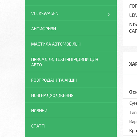
FOR
VOLKSWAGEN
LD
NIS
АНТИФРИЗИ
CAR
МАСТИЛА АВТОМОБІЛЬНІ
ПРИСАДКИ, ТЕХНІЧНІ РІДИНИ ДЛЯ
ХА
АВТО
РОЗПРОДАЖ ТА АКЦІЇ!
Ос
НОВІ НАДХОДЖЕННЯ
Сум
НОВИНИ
Тип
Вир
СТАТТІ
Кра