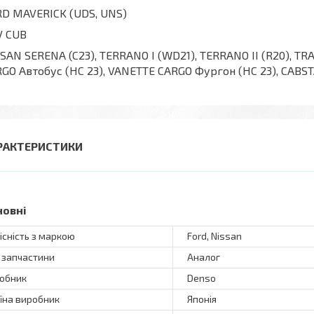
D MAVERICK (UDS, UNS)
V CUB
SAN SERENA (C23), TERRANO I (WD21), TERRANO II (R20), 
GO Автобус (HC 23), VANETTE CARGO Фургон (HC 23), CABSTA
РАКТЕРИСТИКИ
новні
існість з маркою
Ford, Nissan
 запчастини
Аналог
обник
Denso
їна виробник
Японія