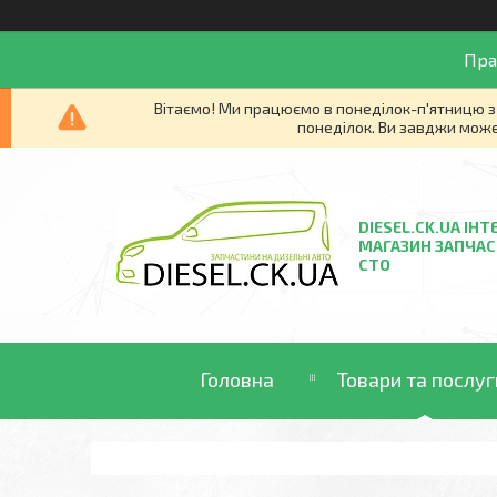
Пра
Вітаємо! Ми працюємо в понеділок-п'ятницю з 
понеділок. Ви завджи може
DIESEL.CK.UA ІНТ
МАГАЗИН ЗАПЧАС
СТО
Головна
Товари та послуг