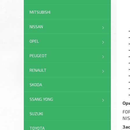
MITSUBISHI
NISSAN
OPEL
PEUGEOT
RENAULT
SKODA
SSANG YONG
Ор
FO
SUZUKI
NIS
За
TOYOTA