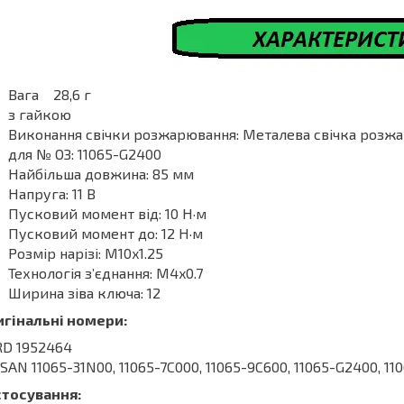
Вага 28,6 г
з гайкою
Виконання свічки розжарювання: Металева свічка розж
для № ОЗ: 11065-G2400
Найбільша довжина: 85 мм
Напруга: 11 В
Пусковий момент від: 10 Н·м
Пусковий момент до: 12 Н·м
Розмір нарізі: M10x1.25
Технологія з’єднання: M4x0.7
Ширина зіва ключа: 12
игінальні номери:
RD 1952464
SAN 11065-31N00, 11065-7C000, 11065-9C600, 11065-G2400, 1
стосування: