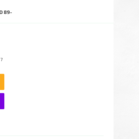
D 89-
37