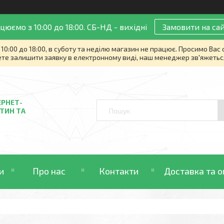
цюємо з 10:00 до 18:00. СБ-НД - вихідні
Замовити на сай
10:00 до 18:00, в суботу та неділю магазин не працює. Просимо Вас
те залишити заявку в електронному виді, наш менеджер зв'яжетьс
ЕРНЕТ-
ТИН ТА
и
Про нас
Контакти
Доставка та о