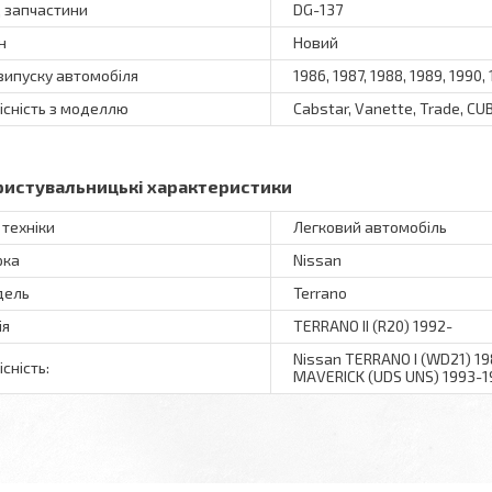
 запчастини
DG-137
н
Новий
 випуску автомобіля
1986, 1987, 1988, 1989, 1990, 
існість з моделлю
Cabstar, Vanette, Trade, CUB
ристувальницькі характеристики
 техніки
Легковий автомобіль
рка
Nissan
дель
Terrano
ія
TERRANO II (R20) 1992-
Nissan TERRANO I (WD21) 198
існість:
MAVERICK (UDS UNS) 1993-1