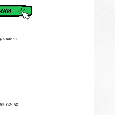
арювання
1065-G2460