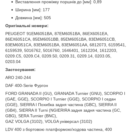
Виставлення проміжку поршнів до [мм]: 0,89
Ширина [мм]: 177
Довжина [мм]: 505
Оригінальні номери:
PEUGEOT 91EM6051BA, 87EM6051BA, 86EX6051EA,
86EX6051CA, 85EM6051BB, 85EM6051BA, 83EM6051CB,
83EM6051CA, 83EM6051BA, 83EM6051AA, 6812073, 6159541,
6159539, 5016762, 5016760, 1646401, 1612204, 1612203,
0209.C5, 0209.C4, 0209.50, 0209.31, 0209.14, 0203.05,
0203.04
Застосування:
ARO 240-244
DAF 400-Serie Фургон
FORD GRANADA II (GU), GRANADA Turnier (GNU), SCORPIO I
(GAE, GGE), SCORPIO I Turnier (GGE), SCORPIO I седан
(GGE), SIERRA I Похибка задня частина (GBC), SIERRA II
(GB4), SIERRA II Turni (NGIERIRA задня задня частина (GC,
GBG), SERA Turnier (BNC),
GAZ VOLGA (3102), VOLGA універсал (3102)
LDV 400 з бортовою платформою/ходова частина, 400