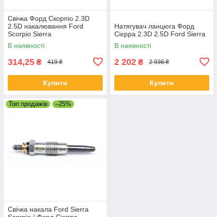
Свічка Форд Скорпіо 2.3D
2.5D накалювання Ford
Натягувач ланцюга Форд
Scorpio Sierra
Сієрра 2.3D 2.5D Ford Sierra
В наявності
В наявності
314,25
2 202
₴
₴
419 ₴
2 936 ₴
Купити
Купити
Топ продажів
–25%
Свічка накала Ford Sierra
Scorpio / Форд Сіерра