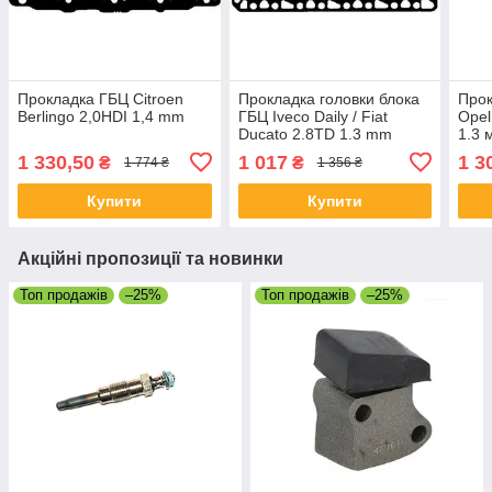
Прокладка ГБЦ Citroen
Прокладка головки блока
Прок
Berlingo 2,0HDI 1,4 mm
ГБЦ Iveco Daily / Fiat
Opel
Ducato 2.8TD 1.3 mm
1.3 
1 330,50
1 017
1 3
₴
₴
1 774 ₴
1 356 ₴
Купити
Купити
Акційні пропозиції та новинки
Топ продажів
–25%
Топ продажів
–25%