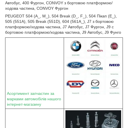
Автобус, 400 Фургон, CONVOY з бортовою платформою/
ходова частина, CONVOY Фургон
PEUGEOT 504 (A_, M_), 504 Break (D_, F_), 504 Пікап (E_),
505 (551A), 505 Break (551D), 604 (561A_), J7 з бортовою
платформою/ходова частина, J7 Автобус, J7 Фургон, J9 c
бортовою платформою/ходова частина, J9 Автобус, J9 Фунго
Асортимент запчастин за
марками автомобілів нашого
інтернет-магазину