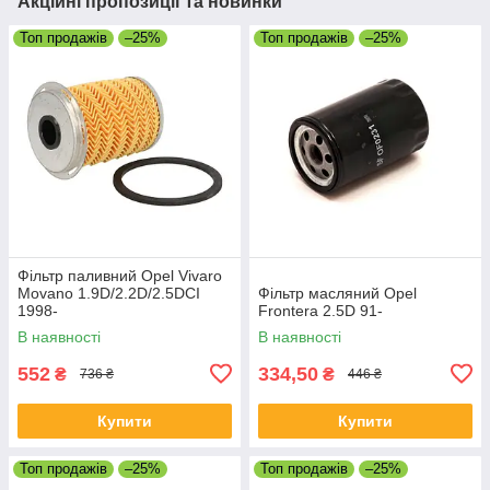
Акційні пропозиції та новинки
Топ продажів
–25%
Топ продажів
–25%
Фільтр паливний Opel Vivaro
Movano 1.9D/2.2D/2.5DCI
Фільтр масляний Opel
1998-
Frontera 2.5D 91-
В наявності
В наявності
552
334,50
₴
₴
736 ₴
446 ₴
Купити
Купити
Топ продажів
–25%
Топ продажів
–25%