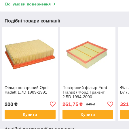
Всі умови повернення
Подібні товари компанії
Фільтр повітряний Opel
Повітряний фільтр Ford
Філь
Kadett 1.7D 1989-1991
Transit / Форд Транзит
B7 /
2.5D 1994-2000
квадратний
200
261,75
321
₴
₴
349 ₴
Купити
Купити