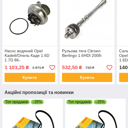
Насос водяний Opel
Рульова тяга Сitroen
Саль
Kadett/Опель Каде 1.6D
Berlingo 1.6HDI 2008-
Opel
1.7D 86-
1.6D
1 103,25
532,50
140
₴
₴
1 471 ₴
710 ₴
Купити
Купити
Акційні пропозиції та новинки
Топ продажів
–25%
Топ продажів
–25%