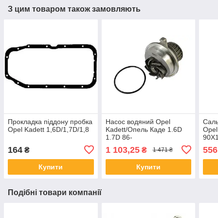
З цим товаром також замовляють
Прокладка піддону пробка
Насос водяний Opel
Саль
Opel Kadett 1,6D/1,7D/1,8
Kadett/Опель Каде 1.6D
Opel
1.7D 86-
90X
164
1 103,25
556
₴
₴
1 471 ₴
Купити
Купити
Подібні товари компанії