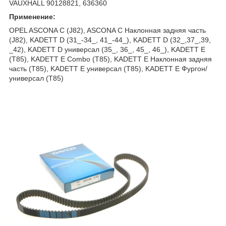
VAUXHALL 90128821, 636360
Применение:
OPEL ASCONA C (J82), ASCONA C Наклонная задняя часть
(J82), KADETT D (31_-34_, 41_-44_), KADETT D (32_,37_,39,
_42), KADETT D универсал (35_, 36_, 45_, 46_), KADETT E
(T85), KADETT E Combo (T85), KADETT E Наклонная задняя
часть (T85), KADETT E универсал (T85), KADETT E Фургон/
универсал (T85)