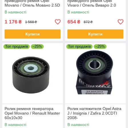
приводного ремня Opel
приводного ремня Opel
Movano / Опель Мовано 2.5D
Vivaro / Опель Виваро 2.0
/ 2.8TDI 1999
DCI
В наявності
В наявності
1 176
654
₴
₴
1 568 ₴
872 ₴
Купити
Купити
Топ продажів
–25%
Топ продажів
–25%
Ролик ременя генератора
Ролик натяжителя Opel Astra
Opel Movano / Renault Master
J / Insignia / Zafira 2.0CDTI
60x10x30
2008-
В наявності
В наявності