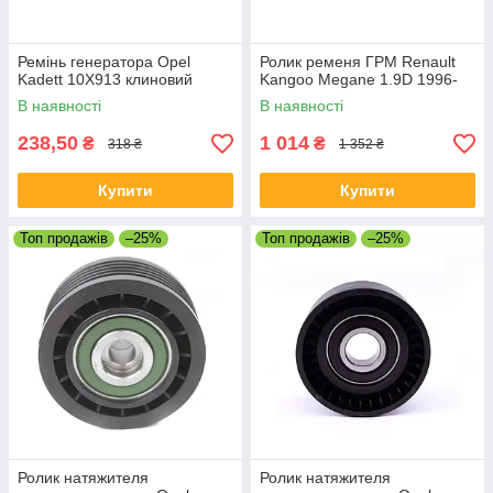
Ремінь генератора Opel
Ролик ременя ГРМ Renault
Kadett 10X913 клиновий
Kangoo Megane 1.9D 1996-
В наявності
В наявності
238,50
1 014
₴
₴
318 ₴
1 352 ₴
Купити
Купити
Топ продажів
–25%
Топ продажів
–25%
Ролик натяжителя
Ролик натяжителя