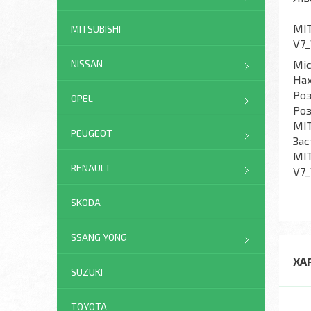
MIT
MITSUBISHI
V7
Мі
NISSAN
На
Роз
OPEL
Роз
MI
PEUGEOT
Зас
MIT
RENAULT
V7_
SKODA
SSANG YONG
ХА
SUZUKI
TOYOTA