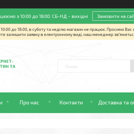
цюємо з 10:00 до 18:00. СБ-НД - вихідні
Замовити на сай
10:00 до 18:00, в суботу та неділю магазин не працює. Просимо Вас
те залишити заявку в електронному виді, наш менеджер зв'яжетьс
ЕРНЕТ-
ТИН ТА
и
Про нас
Контакти
Доставка та о