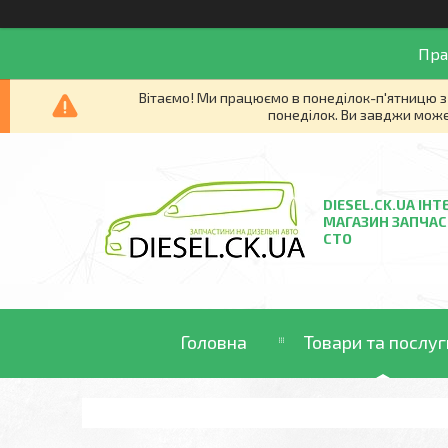
Пра
Вітаємо! Ми працюємо в понеділок-п'ятницю з 
понеділок. Ви завджи може
DIESEL.CK.UA ІНТ
МАГАЗИН ЗАПЧАС
СТО
Головна
Товари та послуг