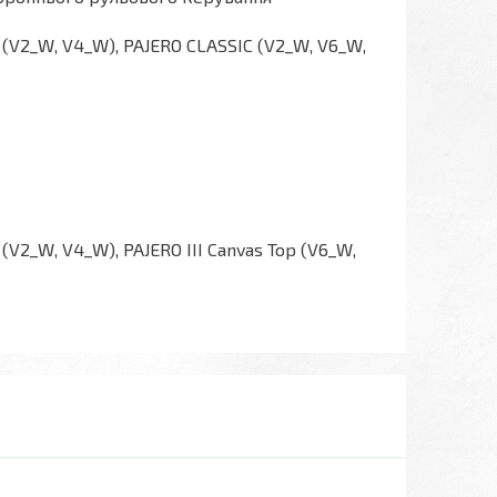
p (V2_W, V4_W), PAJERO CLASSIC (V2_W, V6_W,
(V2_W, V4_W), PAJERO III Canvas Top (V6_W,