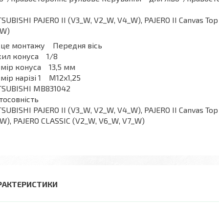
SUBISHI PAJERO II (V3_W, V2_W, V4_W), PAJERO II Canvas To
_W)
сце монтажу Передня вісь
хил конуса 1/8
мір конуса 13,5 мм
мір нарізі 1 M12x1,25
TSUBISHI MB831042
тосовність
SUBISHI PAJERO II (V3_W, V2_W, V4_W), PAJERO II Canvas Top 
W), PAJERO CLASSIC (V2_W, V6_W, V7_W)
РАКТЕРИСТИКИ