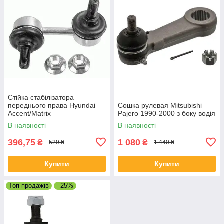
Стійка стабілізатора
переднього права Hyundai
Сошка рулевая Mitsubishi
Accent/Matrix
Pajero 1990-2000 з боку водія
В наявності
В наявності
396,75
1 080
₴
₴
529 ₴
1 440 ₴
Купити
Купити
Топ продажів
–25%