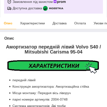
Замовлення під захистом
Доступна доставка
Опис
Характеристики
Доставка
Оплата
Умови п
Опис
Амортизатор передній лівий Volvo S40 /
Mitsubishi Carisma 95-04
передній лівий
Конструкція амортизатора: Амортизаційна стійка
Місце монтажу: Передня вісь ліворуч
парні номери артикулів: 2004-0748
Система амортизаторів: Дві труби