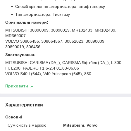
Спосіб кріплення амортизатора: штифт зверху
Тип амортизатора: Тиск газу
Оригінальні номери:
MITSUBISHI 30890009, 30890019, MR102433, MR102439,
MR369007
VOLVO 30806456, 308064567, 30852023, 30890009,
30890019, 806456
Застосування:
MITSUBISHI CARISMA (DA_), CARISMA Ліфтбек (DA_), L 300
III, L200, PAJERO I 1.6-2.4 01.83-06.06
VOLVO S40 I (644), V40 Універсал (645), 850
Приховати
Характеристики
Основні
Сумісність з маркою
Mitsubishi, Volvo