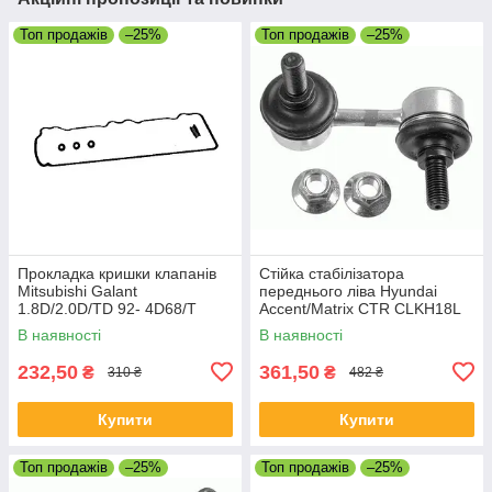
Топ продажів
–25%
Топ продажів
–25%
Прокладка кришки клапанів
Стійка стабілізатора
Mitsubishi Galant
переднього ліва Hyundai
1.8D/2.0D/TD 92- 4D68/T
Accent/Matrix CTR CLKH18L
В наявності
В наявності
232,50
361,50
₴
₴
310 ₴
482 ₴
Купити
Купити
Топ продажів
–25%
Топ продажів
–25%