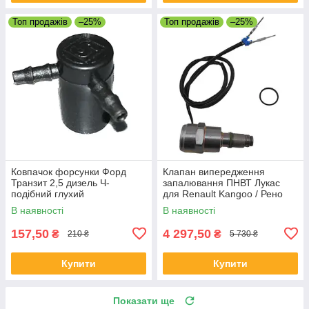
Топ продажів
–25%
Топ продажів
–25%
Ковпачок форсунки Форд
Клапан випередження
Транзит 2,5 дизель Ч-
запалювання ПНВТ Лукас
подібний глухий
для Renault Kangoo / Рено
Кенго 1.9D 1996-
В наявності
В наявності
157,50
4 297,50
₴
₴
210 ₴
5 730 ₴
Купити
Купити
Показати ще