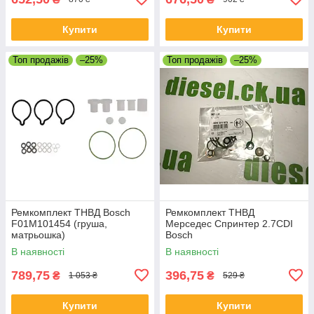
Купити
Купити
Топ продажів
–25%
Топ продажів
–25%
Ремкомплект ТНВД Bosch
Ремкомплект ТНВД
F01M101454 (груша,
Мерседес Спринтер 2.7CDI
матрьошка)
Bosch
В наявності
В наявності
789,75
396,75
₴
₴
1 053 ₴
529 ₴
Купити
Купити