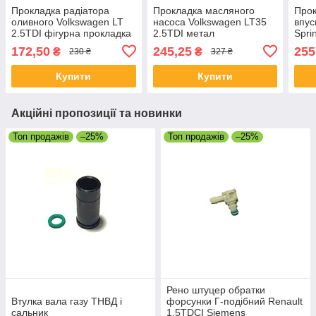
Прокладка радіатора
Прокладка масляного
Прок
оливного Volkswagen LT
насоса Volkswagen LT35
впус
2.5TDI фігурна прокладка
2.5TDI метал
Spri
теплообмінника
172,50
245,25
255
₴
₴
230 ₴
327 ₴
Купити
Купити
Акційні пропозиції та новинки
Топ продажів
–25%
Топ продажів
–25%
Рено штуцер обратки
Втулка вала газу ТНВД і
форсунки Г-подібний Renault
сальник
1.5TDCI Siemens