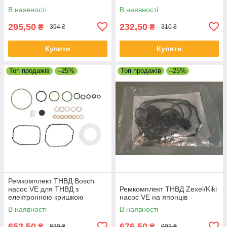
В наявності
В наявності
295,50
232,50
₴
₴
394 ₴
310 ₴
Купити
Купити
Топ продажів
–25%
Топ продажів
–25%
Ремкомплект ТНВД Bosch
насос VE для ТНВД з
Ремкомплект ТНВД Zexel/Kiki
електронною кришкою
насос VE на японців
В наявності
В наявності
652,50
676,50
₴
₴
870 ₴
902 ₴