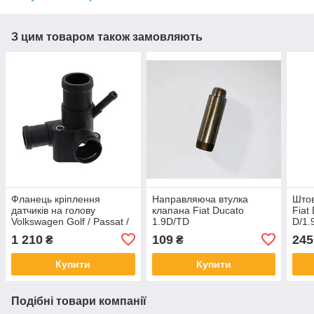
З цим товаром також замовляють
Фланець кріплення
Направляюча втулка
Штов
датчиків на голову
клапана Fiat Ducato
Fiat
Volkswagen Golf / Passat /
1.9D/TD
D/1.
Polo 1.9D 1991-
1 210
109
245
₴
₴
Купити
Купити
Подібні товари компанії