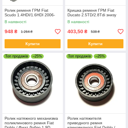
Ролик ременя ГРМ Fiat
Кришка ременя ГРМ Fiat
Scudo 1.4HDI/1.6HDI 2006-
Ducato 2.5TD/2.8Tdi знизу
В наявності
В наявності
948
403,50
₴
₴
1 264 ₴
538 ₴
Купити
Купити
Топ продажів
–25%
Топ продажів
–25%
Ролик натяжного механизма
Ролик натяжителя
поликлинового ремня Fiat
приводного ремня
Doblo / Фиат Добло 1.9D
клиновидного Fiat Doblo /