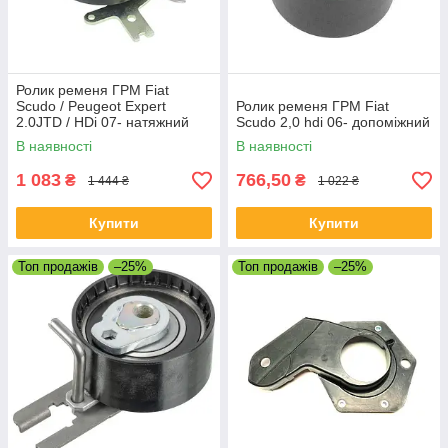
Ролик ременя ГРМ Fiat
Scudo / Peugeot Expert
Ролик ременя ГРМ Fiat
2.0JTD / HDi 07- натяжний
Scudo 2,0 hdi 06- допоміжний
60х29
В наявності
В наявності
1 083
766,50
₴
₴
1 444 ₴
1 022 ₴
Купити
Купити
Топ продажів
–25%
Топ продажів
–25%