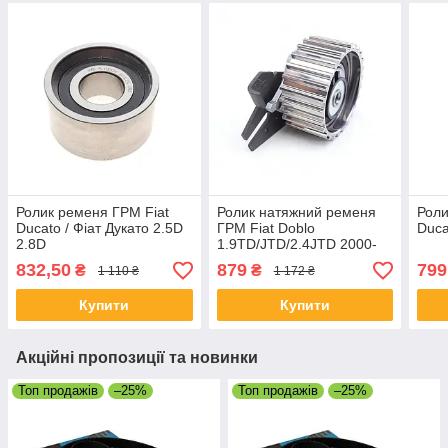
Ролик ременя ГРМ Fiat
Ролик натяжний ременя
Роли
Ducato / Фіат Дукато 2.5D
ГРМ Fiat Doblo
Duca
2.8D
1.9TD/JTD/2.4JTD 2000-
832,50
879
799
₴
₴
1 110 ₴
1 172 ₴
Купити
Купити
Акційні пропозиції та новинки
Топ продажів
–25%
Топ продажів
–25%