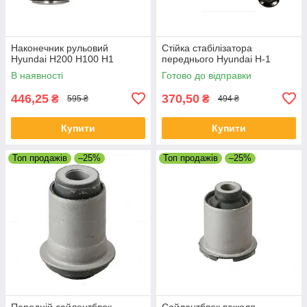
Наконечник рульовий
Стійка стабілізатора
Hyundai H200 H100 H1
переднього Hyundai H-1
В наявності
Готово до відправки
446,25
370,50
₴
₴
595 ₴
494 ₴
Купити
Купити
Топ продажів
–25%
Топ продажів
–25%
Передній сайлентблок
Сайлентблок важеля