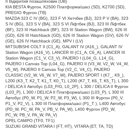
II Відкритий позашляховик (UB)
KIA BESTA Фургон, K2500 Платформа/шасі (SD), K2700 (SD),
PREGIO Фургон (TB)
MAZDA 323 C IV (BG), 323 F VI Хетчбек (BJ), 323 P V (BA), 323
S IV (BG), 323 S V (BA), 323 S VI Ліфтбек (BJ), 323 III Ліфтбек
(BF), 323 III Hatchback (BF), 323 III Station Wagon (BW), 626 III
(GD), 626 III Hatchback (GD), 626 III Station Wagon (GV), 626 IV
(GE), 626 IV Hatchback (GE), MPV I (LV)
MITSUBISHI COLT II (C1_A), GALANT IV (A16_), GALANT IV
Station Wagon (A16_V), LANCER III (C1_A, C6_A), LANCER III
Station Wagon (C1_V, C3_V), PAJERO I (L04_G, L14_G),
PAJERO I Canvas Top (L04_G), PAJERO II (V3_W, V2_W, V4_W,
V5_W), PAJERO II Canvas Top (V2_C, V4_C), PAJERO
CLASSIC (V2_W, V6_W, V7_W), PAJERO SPORT I (K7_, K9_),
L200 (K3_T, K2_T, K1_T, K0_T), L200 (K7_T, K6_T, K5_T), L 300
/ DELICA II Автобус (L03_P/G, L0_2P), L 300 / DELICA II Фургон
(L03_P), L 300 / DELICA II Платформа/шасі (L03_P), L 300 III
Автобус (P0_W, P1_W, P2_W, P3_W), L 300 III Фургон (P0_V,
P1_V, P2_V), L 300 III Платформа/шасі (P1_T ), L400 Автобус
(PD_W, PC_W, PA_V, PB_V, PA_W), L400 Фургон (PD_W,
PC_W, PB_V, PA_W, PA_V)
OPEL CAMPO (TF0, TF1)
SUZUKI GRAND VITARA I (FT, HT), VITARA (ET, TA, TD)