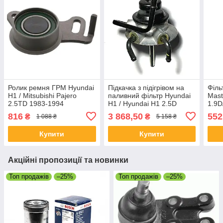
Ролик ремня ГРМ Hyundai
Підкачка з підігрівом на
Філь
H1 / Mitsubishi Pajero
паливний фільтр Hyundai
Mast
2.5TD 1983-1994
H1 / Hyundai H1 2.5D
1.9D
816
3 868,50
552
₴
₴
1 088 ₴
5 158 ₴
Купити
Купити
Акційні пропозиції та новинки
Топ продажів
–25%
Топ продажів
–25%