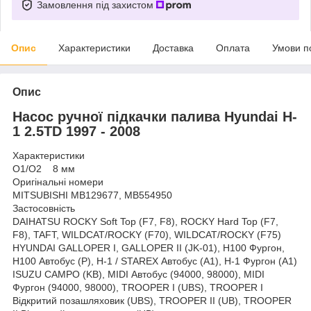
Замовлення під захистом
Опис
Характеристики
Доставка
Оплата
Умови п
Опис
Насос ручної підкачки палива Hyundai H-
1 2.5TD 1997 - 2008
Характеристики
O1/O2 8 мм
Оригінальні номери
MITSUBISHI MB129677, MB554950
Застосовність
DAIHATSU ROCKY Soft Top (F7, F8), ROCKY Hard Top (F7,
F8), TAFT, WILDCAT/ROCKY (F70), WILDCAT/ROCKY (F75)
HYUNDAI GALLOPER I, GALLOPER II (JK-01), H100 Фургон,
H100 Автобус (P), H-1 / STAREX Автобус (A1), H-1 Фургон (A1)
ISUZU CAMPO (KB), MIDI Автобус (94000, 98000), MIDI
Фургон (94000, 98000), TROOPER I (UBS), TROOPER I
Відкритий позашляховик (UBS), TROOPER II (UB), TROOPER