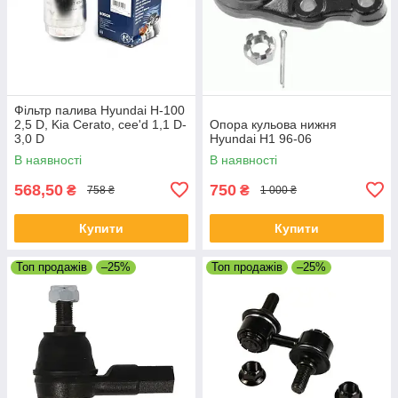
Фільтр палива Hyundai H-100
2,5 D, Kia Cerato, cee'd 1,1 D-
Опора кульова нижня
3,0 D
Hyundai H1 96-06
В наявності
В наявності
568,50
750
₴
₴
758 ₴
1 000 ₴
Купити
Купити
Топ продажів
–25%
Топ продажів
–25%