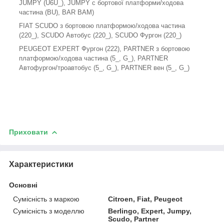
JUMPY (U6U_), JUMPY c бортової платформи/ходова
частина (BU), BAR BAM)
FIAT SCUDO з бортовою платформою/ходова частина
(220_), SCUDO Автобус (220_), SCUDO Фургон (220_)
PEUGEOT EXPERT Фургон (222), PARTNER з бортовою
платформою/ходова частина (5_, G_), PARTNER
Автофургон/троавтобус (5_, G_), PARTNER вен (5_, G_)
Приховати
Характеристики
Основні
Сумісність з маркою
Citroen, Fiat, Peugeot
Сумісність з моделлю
Berlingo, Expert, Jumpy,
Scudo, Partner