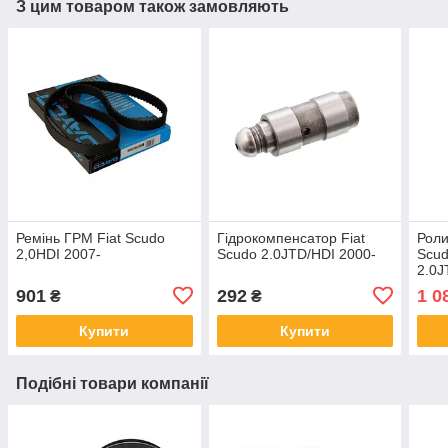
З цим товаром також замовляють
Ремінь ГРМ Fiat Scudo
Гідрокомпенсатор Fiat
Роли
2,0HDI 2007-
Scudo 2.0JTD/HDI 2000-
Scud
2.0J
60х
901
292
1 0
₴
₴
Купити
Купити
Подібні товари компанії