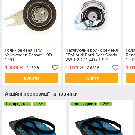
Ролик ременя ГРМ
Натягуючий ролик ременя
Рол
Volkswagen Passat 1.9D
ГРМ Audi Ford Seat Skoda
Rena
1991-
VW 1.2D / 1.4D / 1.9D
1.9D
03.95-09.10
1 839
1 971
1 0
₴
₴
2 452 ₴
2 628 ₴
Купити
Купити
Акційні пропозиції та новинки
Топ продажів
–25%
Топ продажів
–25%