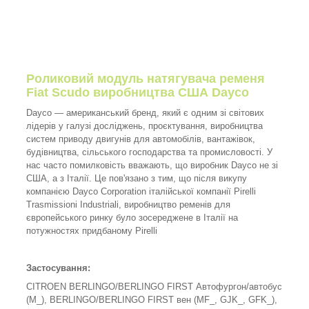
Роликовий модуль натягувача ременя
Fiat Scudo виробництва США Dayco
Dayco — американський бренд, який є одним зі світових
лідерів у галузі досліджень, проєктування, виробництва
систем приводу двигунів для автомобілів, вантажівок,
будівництва, сільського господарства та промисловості. У
нас часто помилковість вважають, що виробник Dayco не зі
США, а з Італії. Це пов'язано з тим, що після викупу
компанією Dayco Corporation італійської компанії Pirelli
Trasmissioni Industriali, виробництво ременів для
європейського ринку було зосереджене в Італії на
потужностях придбаному Pirelli
Застосування:
CITROEN BERLINGO/BERLINGO FIRST Автофургон/автобус
(M_), BERLINGO/BERLINGO FIRST вен (MF_, GJK_, GFK_),