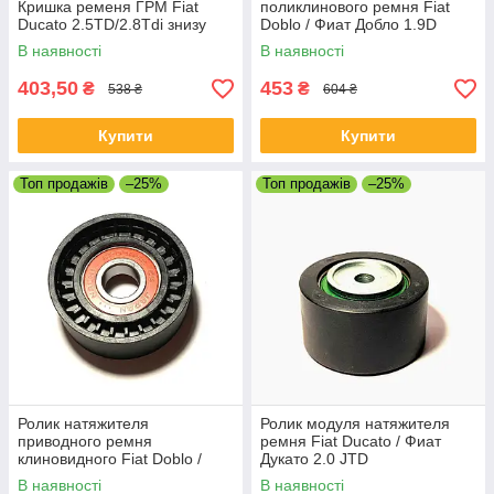
Кришка ременя ГРМ Fiat
поликлинового ремня Fiat
Ducato 2.5TD/2.8Tdi знизу
Doblo / Фиат Добло 1.9D
17x65x29
В наявності
В наявності
403,50
453
₴
₴
538 ₴
604 ₴
Купити
Купити
Топ продажів
–25%
Топ продажів
–25%
Ролик натяжителя
Ролик модуля натяжителя
приводного ремня
ремня Fiat Ducato / Фиат
клиновидного Fiat Doblo /
Дукато 2.0 JTD
Фиат Добло 1.3 MJET
В наявності
В наявності