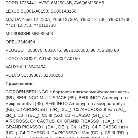
FORD 1725441, AV6Q-6M250-AB, AV6Q6M250AB
LEXUS SU001-A0150, SU001A0150
MAZDA Y650-12-730A, Y65012730A, Y650-12-730, Y65012730,
Y401-12-730, Y40112730
MITSUBISHI MN982503
OPEL 3646454
PEUGEOT 083075, 0830.75, 9673528080, 96 735 280 80
TOYOTA SU001-A0150, SU001A0150
VAUXHALL 3646454
VOLVO 31339887, 31330200
Применение:
CITROEN BERLINGO c бортовой платформой/ходовая часть
(B9), BERLINGO MULTISPACE (B9), BERLINGO Автофургон /
микроавтобус (B9), BERLINGO Автофургон / микроавтобус
(K9), C3 AIRCROSS II (2R_, 2C_), C3 AIRCROSS II Van (2C_,
2R_), C3 II (SC_), C3 III (SX), C3 PICASSO (SH_), C4
AIRCROSS, C4 CACTUS, C4 GRAND PICASSO I (UA_), C4
GRAND PICASSO II (DA_, DE_), C4 II (B7), C4 PICASSO I вэн
(UD_), C4 PICASSO II, C4 PICASSO II Van (DD_), C5 III (RD_),