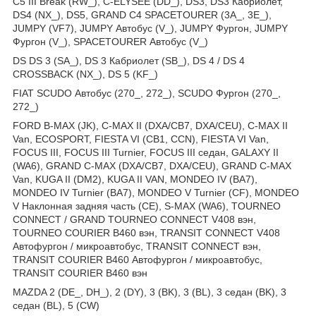
C5 III Break (RW_), C-ELYSEE (DD_), DS3, DS3 Кабриолет,
DS4 (NX_), DS5, GRAND C4 SPACETOURER (3A_, 3E_),
JUMPY (VF7), JUMPY Автобус (V_), JUMPY Фургон, JUMPY
Фургон (V_), SPACETOURER Автобус (V_)
DS DS 3 (SA_), DS 3 Кабриолет (SB_), DS 4 / DS 4
CROSSBACK (NX_), DS 5 (KF_)
FIAT SCUDO Автобус (270_, 272_), SCUDO Фургон (270_,
272_)
FORD B-MAX (JK), C-MAX II (DXA/CB7, DXA/CEU), C-MAX II
Van, ECOSPORT, FIESTA VI (CB1, CCN), FIESTA VI Van,
FOCUS III, FOCUS III Turnier, FOCUS III седан, GALAXY II
(WA6), GRAND C-MAX (DXA/CB7, DXA/CEU), GRAND C-MAX
Van, KUGA II (DM2), KUGA II VAN, MONDEO IV (BA7),
MONDEO IV Turnier (BA7), MONDEO V Turnier (CF), MONDEO
V Наклонная задняя часть (CE), S-MAX (WA6), TOURNEO
CONNECT / GRAND TOURNEO CONNECT V408 вэн,
TOURNEO COURIER B460 вэн, TRANSIT CONNECT V408
Автофургон / микроавтобус, TRANSIT CONNECT вэн,
TRANSIT COURIER B460 Автофургон / микроавтобус,
TRANSIT COURIER B460 вэн
MAZDA 2 (DE_, DH_), 2 (DY), 3 (BK), 3 (BL), 3 седан (BK), 3
седан (BL), 5 (CW)