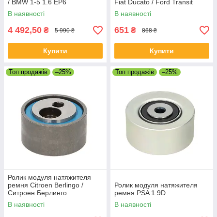
/ BMW 1-5 1.6 EP6
Fiat Ducato / Ford Transit
В наявності
В наявності
4 492,50
651
₴
₴
5 990 ₴
868 ₴
Купити
Купити
Топ продажів
–25%
Топ продажів
–25%
Ролик модуля натяжителя
ремня Citroen Berlingo /
Ролик модуля натяжителя
Ситроен Берлинго
ремня PSA 1.9D
В наявності
В наявності