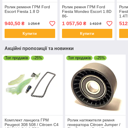
Ролик ременя ГРМ Ford
Ролик ремня ГРМ Ford
Роли
Escort Fiesta 1.8 D
Fiesta Mondeo Escort 1.8D
Fies
86-
1.4T
940,50
1 057,50
512
₴
₴
1 254 ₴
1 410 ₴
Купити
Купити
Акційні пропозиції та новинки
Топ продажів
–25%
Топ продажів
–25%
Комплект ланцюга ГРМ
Ролик натяжителя ремня
Peugeot 308 508 / Citroen C4
генератора Citroen Jumper /