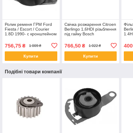
Ролик ременя ГРМ Ford
Свічка розжарення Citroen
Філь
Fiesta / Escort / Courier
Berlingo 1,6HDI різьблення
Berl
1.8D 1990- с кронштейном
під гайку Bosch
1.4H
Purf
756,75
766,50
400
₴
₴
1 009 ₴
1 022 ₴
Купити
Купити
Подібні товари компанії