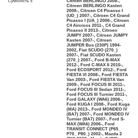
Сумісність з:
Citroen BERLINGO 2008-,
Citroen BERLINGO Kasten
2008-, Citroen C4 Picasso I
(UD_) 2007-, Citroen C4 Grand
Picasso I (UA_) 2006-, Citroen
C4 Aircross 2011-, C4 Grand
Picasso II 2013-, Citroen
JUMPY 2007-, Citroen JUMPY
Kasten 2007-, Citroen
JUMPER Bus (230P) 1994-
2002, Fiat SCUDO (270_)
2007-, Fiat SCUDO Kasten
(270_) 2007-, Ford B-MAX
2012-, Ford C-MAX II 2010-,
Ford ECOSPORT 2012-, Ford
FIESTA VI 2008-, Ford FIESTA
Van 2003-, Ford FIESTA Van
2009-, Ford FOCUS III 2011-,
Ford FOCUS III Sedan 2011-,
Ford FOCUS III Turnier 2011-,
Ford GALAXY (WA6) 2006-,
Ford KUGA I 2008-, Ford Kuga
(MA) 2013-, Ford MONDEO IV
(BA7) 2007-, Ford MONDEO IV
Turnier (BA7) 2007-, Ford S-
MAX (WA6) 2006-, Ford
TRANSIT CONNECT (P65_
P70_ P80_) 2002-, Mazda 2