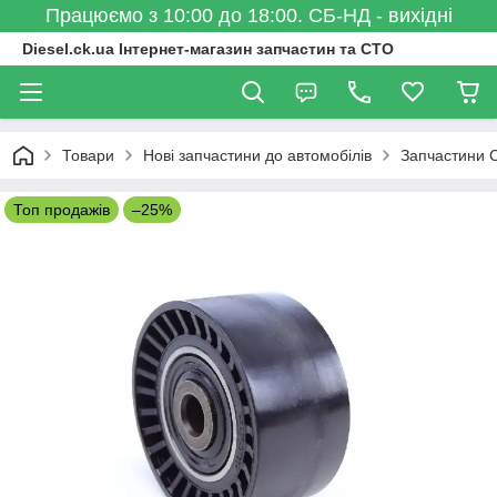
Працюємо з 10:00 до 18:00. СБ-НД - вихідні
Diesel.ck.ua Інтернет-магазин запчастин та СТО
Товари
Нові запчастини до автомобілів
Запчастини C
Топ продажів
–25%