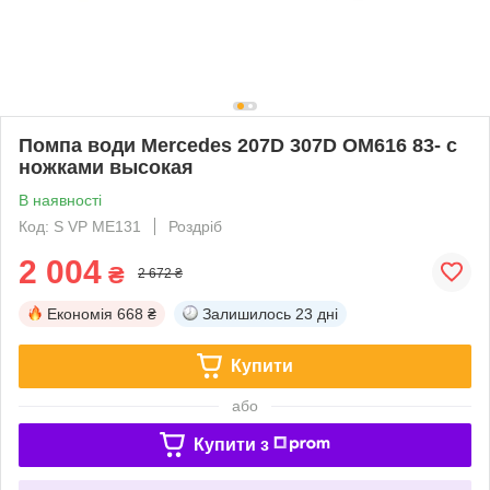
Помпа води Mercedes 207D 307D OM616 83- с
ножками высокая
В наявності
Код: S VP ME131
Роздріб
2 004
₴
2 672 ₴
Економія
668 ₴
Залишилось
23 дні
Купити
або
Купити з