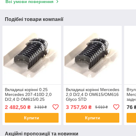
Всі умови повернення
Подібні товари компанії
Вкладиші корінні 0.25
Вкладиші корінні Mercedes
Втул
Mercedes 207-410D 2,0
2,0 D/2,4 D OM615/OM616
Mer
D/2,4 D OM615/0.25
Glyco STD
задн
OM616
2 482,50
3 757,50
76
₴
₴
3 310 ₴
5 010 ₴
Купити
Купити
Акційні пропозиції та новинки