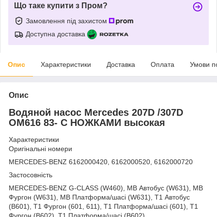
Що таке купити з Пром?
Замовлення під захистом
Доступна доставка
Опис
Характеристики
Доставка
Оплата
Умови п
Опис
Водяной насос Mercedes 207D /307D
OM616 83- С НОЖКАМИ высокая
Характеристики
Оригінальні номери
MERCEDES-BENZ 6162000420, 6162000520, 6162000720
Застосовність
MERCEDES-BENZ G-CLASS (W460), MB Автобус (W631), MB
Фургон (W631), MB Платформа/шасі (W631), T1 Автобус
(B601), T1 Фургон (601, 611), T1 Платформа/шасі (601), T1
Фургон (B602), T1 Платформа/шасі (B602)