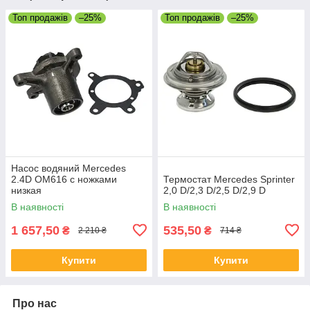
Топ продажів
–25%
Топ продажів
–25%
Насос водяний Mercedes
2.4D OM616 с ножками
Термостат Mercedes Sprinter
низкая
2,0 D/2,3 D/2,5 D/2,9 D
В наявності
В наявності
1 657,50
535,50
₴
₴
2 210 ₴
714 ₴
Купити
Купити
Про нас