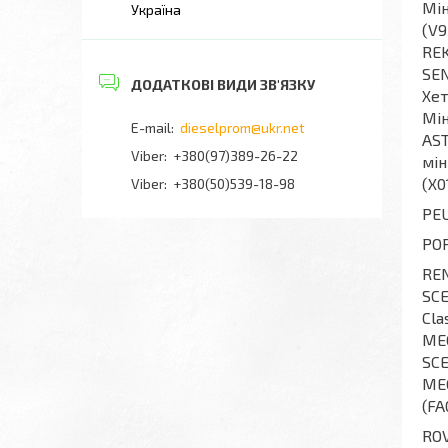
Мін
Україна
(V9
REK
SEN
Хет
Мін
dieselprom@ukr.net
AST
+380(97)389-26-22
мін
(X0
Viber
+380(50)539-18-98
PEU
POR
REN
SCE
Cla
MEG
SCE
MEG
(FA
ROV