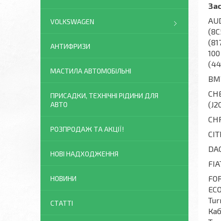
За
AUD
VOLKSWAGEN
(8C
(81
АНТИФРИЗИ
100
(44
МАСТИЛА АВТОМОБІЛЬНІ
BMW
CHE
ПРИСАДКИ, ТЕХНІЧНІ РІДИНИ ДЛЯ
(J2
АВТО
CHR
РОЗПРОДАЖ ТА АКЦІЇ!
CIT
DAC
НОВІ НАДХОДЖЕННЯ
FIA
FOR
НОВИНИ
ECO
Tur
СТАТТІ
Каб