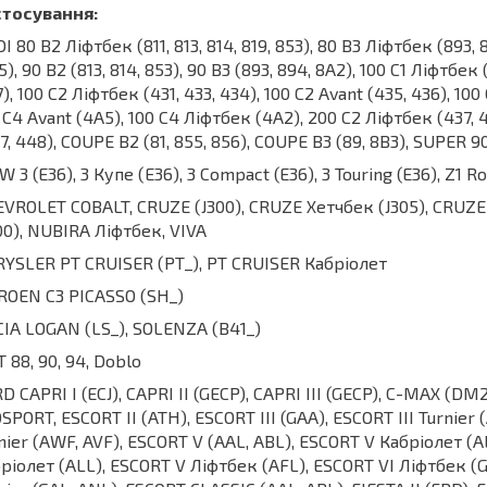
стосування:
I 80 B2 Ліфтбек (811, 813, 814, 819, 853), 80 B3 Ліфтбек (893,
5), 90 B2 (813, 814, 853), 90 B3 (893, 894, 8A2), 100 C1 Ліфтбек (
7), 100 C2 Ліфтбек (431, 433, 434), 100 C2 Avant (435, 436), 10
 C4 Avant (4A5), 100 C4 Ліфтбек (4A2), 200 C2 Ліфтбек (437, 4
7, 448), COUPE B2 (81, 855, 856), COUPE B3 (89, 8B3), SUPER 9
 3 (E36), 3 Купе (E36), 3 Compact (E36), 3 Touring (E36), Z1 R
VROLET COBALT, CRUZE (J300), CRUZE Хетчбек (J305), CRUZE 
00), NUBIRA Ліфтбек, VIVA
YSLER PT CRUISER (PT_), PT CRUISER Кабріолет
ROEN C3 PICASSO (SH_)
IA LOGAN (LS_), SOLENZA (B41_)
T 88, 90, 94, Doblo
D CAPRI I (ECJ), CAPRI II (GECP), CAPRI III (GECP), C-MAX (D
SPORT, ESCORT II (ATH), ESCORT III (GAA), ESCORT III Turnier
nier (AWF, AVF), ESCORT V (AAL, ABL), ESCORT V Кабріолет (AL
ріолет (ALL), ESCORT V Ліфтбек (AFL), ESCORT VI Ліфтбек (GA