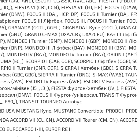
nier (GAL, ANL), ESCORT CLASSIC (AAL, ABL), FIESTA II (FBD), FIE
_, JD_), FIESTA VI (CB1, CCN), FIESTA VII (HJ, HF), FOCUS I (D
nier (DNW), FOCUS II (DA_, HCP, DP), FOCUS II Turnier (DA_, F
Кабріолет, FOCUS III Ліфтбек, FOCUS III, FOCUS III Turnier, F
6), GRANADA (GGTL, GGFL), GRANADA I Купе (GGCL), GRANAD
nier (GNU), GRAND C-MAX (DXA/CB7, DXA/CEU), KA+ III Ліфтбек
P), MONDEO I Turnier (BNP), MONDEO I (GBP), MONDEO II Лі
nier (BNP), MONDEO III Ліфтбек (B4Y), MONDEO III (B5Y), M
7), MONDEO IV (BA7), MONDEO IV Turnier (BA7), ORION I (AFD), O
 PUMA (EC_), SCORPIO I (GAE, GGE), SCORPIO I Ліфтбек (GGE), SC
RPIO II Turnier (GNR, GGR), SIERRA I Хетчбек (GBC), SIERRA Tu
чбек (GBC, GBG), SIERRA II Turnier (BNG), S-MAX (WA6), TA
ress (AVA), ESCORT IV Express (AVF), ESCORT V Express (AVF
гон/мінівен (J5_, J3_), FIESTA Фургон/хетчбек (JV_), FIESTA
версал (DNW), FOCUS II Фургон/універсал, TRANSIT Фургон
_, P80_), TRANSIT TOURNEO Автобус
D USA MUSTANG Купе, MUSTANG Convertible, PROBE I, PROBE
DA ACCORD VII (CL, CN), ACCORD VII Tourer (CM, CN), ACCORD 
CO EUROCARGO I-III, EUROFIRE II