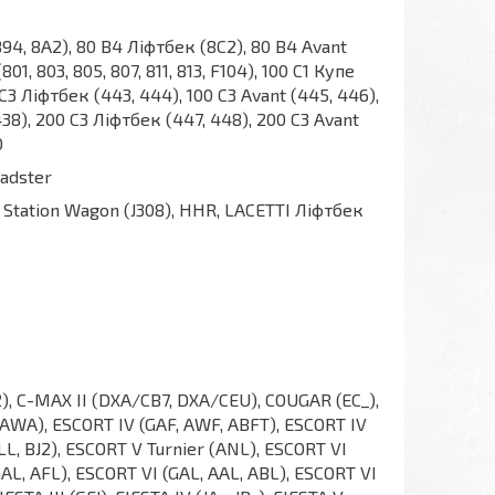
 894, 8A2), 80 B4 Ліфтбек (8C2), 80 B4 Avant
801, 803, 805, 807, 811, 813, F104), 100 C1 Купе
0 C3 Ліфтбек (443, 444), 100 C3 Avant (445, 446),
38), 200 C3 Ліфтбек (447, 448), 200 C3 Avant
0
oadster
Station Wagon (J308), HHR, LACETTI Ліфтбек
M2), C-MAX II (DXA/CB7, DXA/CEU), COUGAR (EC_),
 (AWA), ESCORT IV (GAF, AWF, ABFT), ESCORT IV
L, BJ2), ESCORT V Turnier (ANL), ESCORT VI
L, AFL), ESCORT VI (GAL, AAL, ABL), ESCORT VI