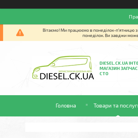
Пра
Вітаємо! Ми працюємо в понеділок-п'ятницю з 
понеділок. Ви завджи може
DIESEL.CK.UA ІНТ
МАГАЗИН ЗАПЧАС
СТО
Головна
Товари та послуг