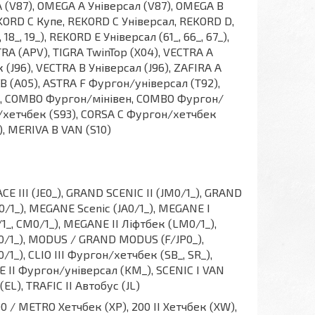
A (V87), OMEGA A Універсал (V87), OMEGA B
KORD C Купе, REKORD C Універсал, REKORD D,
18_, 19_), REKORD E Універсал (61_, 66_, 67_),
RA (APV), TIGRA TwinTop (X04), VECTRA A
 (J96), VECTRA B Універсал (J96), ZAFIRA A
 B (A05), ASTRA F Фургон/універсал (T92),
_), COMBO Фургон/мінівен, COMBO Фургон/
н/хетчбек (S93), CORSA C Фургон/хетчбек
, MERIVA B VAN (S10)
PACE III (JE0_), GRAND SCENIC II (JM0/1_), GRAND
G0/1_), MEGANE Scenic (JA0/1_), MEGANE I
/1_, CM0/1_), MEGANE II Ліфтбек (LM0/1_),
M0/1_), MODUS / GRAND MODUS (F/JP0_),
Z0/1_), CLIO III Фургон/хетчбек (SB_, SR_),
E II Фургон/універсал (KM_), SCENIC I VAN
(EL), TRAFIC II Автобус (JL)
100 / METRO Хетчбек (XP), 200 II Хетчбек (XW),