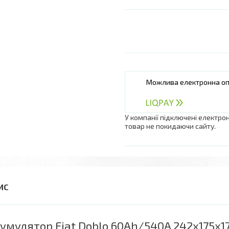
У компанії підключені електро
товар не покидаючи сайту.
умулятор Fiat Doblo 60Ah/540A 242x175x175