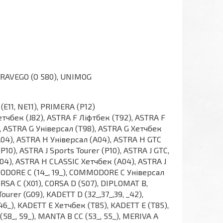
TRAVEGO (O 580), UNIMOG
 (E11, NE11), PRIMERA (P12)
етчбек (J82), ASTRA F Ліфтбек (T92), ASTRA F
, ASTRA G Універсал (T98), ASTRA G Хетчбек
A04), ASTRA H Універсал (A04), ASTRA H GTC
10), ASTRA J Sports Tourer (P10), ASTRA J GTC,
04), ASTRA H CLASSIC Хетчбек (A04), ASTRA J
MODORE C (14_, 19_), COMMODORE C Універсал
ORSA C (X01), CORSA D (S07), DIPLOMAT B,
urer (G09), KADETT D (32_,37_,39, _42),
 46_), KADETT E Хетчбек (T85), KADETT E (T85),
58_, 59_), MANTA B CC (53_, 55_), MERIVA A