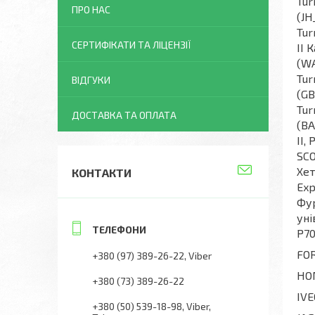
Tur
ПРО НАС
(JH
Tur
СЕРТИФІКАТИ ТА ЛІЦЕНЗІЇ
II 
(WA
Tur
ВІДГУКИ
(GB
Tur
ДОСТАВКА ТА ОПЛАТА
(BA
II,
SCO
Хет
КОНТАКТИ
Exp
Фур
уні
P70
FOR
+380 (97) 389-26-22
Viber
HON
+380 (73) 389-26-22
IVE
+380 (50) 539-18-98
Viber,