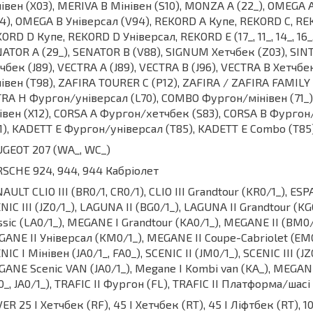
івен (X03), MERIVA B Мінівен (S10), MONZA A (22_), OMEGA 
4), OMEGA B Універсал (V94), REKORD A Купе, REKORD C, RE
ORD D Купе, REKORD D Універсал, REKORD E (17_, 11_, 14_, 16_, 
ATOR A (29_), SENATOR B (V88), SIGNUM Хетчбек (Z03), SINT
чбек (J89), VECTRA A (J89), VECTRA B (J96), VECTRA B Хетчбек
івен (T98), ZAFIRA TOURER C (P12), ZAFIRA / ZAFIRA FAMILY
RA H Фургон/універсал (L70), COMBO Фургон/мінівен (71
івен (X12), CORSA A Фургон/хетчбек (S83), CORSA B Фурго
1), KADETT E Фургон/універсал (T85), KADETT E Combo (T85)
GEOT 207 (WA_, WC_)
SCHE 924, 944, 944 Кабріолет
AULT CLIO III (BR0/1, CR0/1), CLIO III Grandtour (KR0/1_), ES
NIC III (JZ0/1_), LAGUNA II (BG0/1_), LAGUNA II Grandtour (K
ssic (LA0/1_), MEGANE I Grandtour (KA0/1_), MEGANE II (BM0
ANE II Універсал (KM0/1_), MEGANE II Coupe-Cabriolet (E
NIC I Мінівен (JA0/1_, FA0_), SCENIC II (JM0/1_), SCENIC III (J
ANE Scenic VAN (JA0/1_), Megane I Kombi van (KA_), MEGAN
0_, JA0/1_), TRAFIC II Фургон (FL), TRAFIC II Платформа/шасі 
ER 25 I Хетчбек (RF), 45 I Хетчбек (RT), 45 I Ліфтбек (RT), 