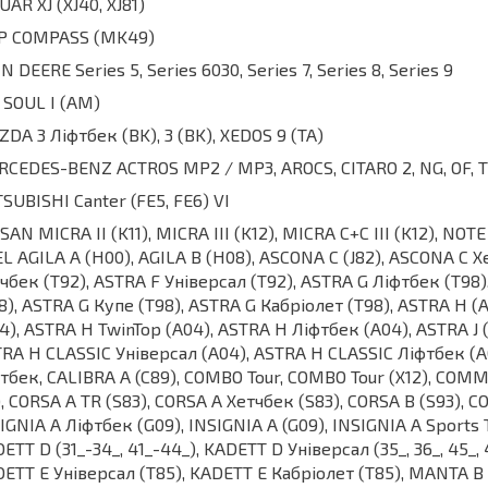
UAR XJ (XJ40, XJ81)
EP COMPASS (MK49)
N DEERE Series 5, Series 6030, Series 7, Series 8, Series 9
 SOUL I (AM)
DA 3 Ліфтбек (BK), 3 (BK), XEDOS 9 (TA)
CEDES-BENZ ACTROS MP2 / MP3, AROCS, CITARO 2, NG, OF, 
SUBISHI Canter (FE5, FE6) VI
SAN MICRA II (K11), MICRA III (K12), MICRA C+C III (K12), NOTE
L AGILA A (H00), AGILA B (H08), ASCONA C (J82), ASCONA C Х
чбек (T92), ASTRA F Універсал (T92), ASTRA G Ліфтбек (T98)
8), ASTRA G Купе (T98), ASTRA G Кабріолет (T98), ASTRA H (
4), ASTRA H TwinTop (A04), ASTRA H Ліфтбек (A04), ASTRA J (P
RA H CLASSIC Універсал (A04), ASTRA H CLASSIC Ліфтбек (A
тбек, CALIBRA A (C89), COMBO Tour, COMBO Tour (X12), COM
), CORSA A TR (S83), CORSA A Хетчбек (S83), CORSA B (S93), C
IGNIA A Ліфтбек (G09), INSIGNIA A (G09), INSIGNIA A Sports To
ETT D (31_-34_, 41_-44_), KADETT D Універсал (35_, 36_, 45_,
ETT E Універсал (T85), KADETT E Кабріолет (T85), MANTA B (