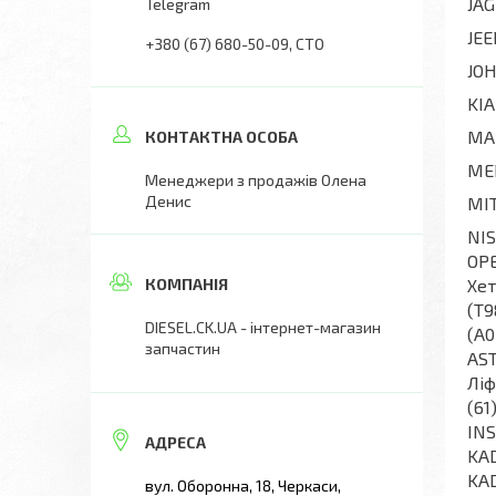
JAG
Telegram
JE
+380 (67) 680-50-09
СТО
JOH
KIA
MAZ
MER
Менеджери з продажів Олена
Денис
MIT
NIS
OPE
Хет
(T9
DIESEL.CK.UA - інтернет-магазин
(A0
запчастин
AST
Ліф
(61
INS
KAD
KAD
вул. Оборонна, 18, Черкаси,