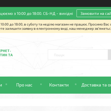
цюємо з 10:00 до 18:00. СБ-НД - вихідні
Замовити на сай
10:00 до 18:00, в суботу та неділю магазин не працює. Просимо Вас
те залишити заявку в електронному виді, наш менеджер зв'яжетьс
ЕРНЕТ-
ТИН ТА
и
Про нас
Контакти
Доставка та о