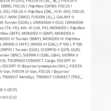
STA III (GFJ), FIESTA IV (JA_, JB_), FIESTA V
AW, DBW), FOCUS I Ліфтбек (DFW), FOCUS I
FS, DS), FOCUS II Ліфтбек (DB_, FCH, DH), FOCUS
OCUS C-MAX (DM2), FUSION (JU_), GALAXY II
A Turnier (GGNL), GRANADA II (GU), GRANADA
 (TK, FK), KA+ III (UK, FK), MONDEO I Ліфтбек
фтбек (BFP), MONDEO II (BAP), MONDEO II
ONDEO III Turnier (BWY), MONDEO IV Ліфтбек
RION II (AFF), ORION III (GAL), P 100 I, P 100
ORPIO I Turnier (GGE), SCORPIO II (GFR, GGR),
rnier (BNC), SIERRA II (GBG, GB4), SIERRA II
UNUS, TOURNEO CONNECT, Cargo, ESCORT III
), ESCORT VI Фургон/універсал (AVL), FIESTA
 V Van, FIESTA VI Van, FOCUS I Фургон/
, TRANSIT Автобус, TRANSIT CONNECT (P65_,
 II (ECP)
VIII (CU)