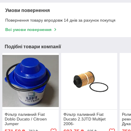
Умови повернення
Повернення товару впродовж 14 днів за рахунок покупця
Всі умови повернення
Подібні товари компанії
Фільтр паливний Fiat
Фільтр паливний Fiat
Роли
Doblo Ducato / Citroen
Ducato 2.3JTD Multijet
ремн
Jumper
2006-
Дука
2.0JTD/2.3JTD/2.8JTD