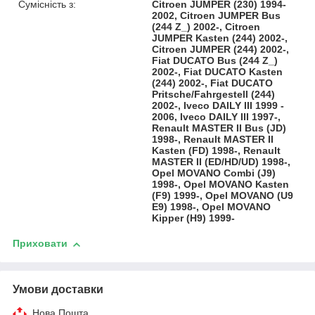
Сумісність з:
Citroen JUMPER (230) 1994-
2002, Citroen JUMPER Bus
(244 Z_) 2002-, Citroen
JUMPER Kasten (244) 2002-,
Citroen JUMPER (244) 2002-,
Fiat DUCATO Bus (244 Z_)
2002-, Fiat DUCATO Kasten
(244) 2002-, Fiat DUCATO
Pritsche/Fahrgestell (244)
2002-, Iveco DAILY III 1999 -
2006, Iveco DAILY III 1997-,
Renault MASTER II Bus (JD)
1998-, Renault MASTER II
Kasten (FD) 1998-, Renault
MASTER II (ED/HD/UD) 1998-,
Opel MOVANO Combi (J9)
1998-, Opel MOVANO Kasten
(F9) 1999-, Opel MOVANO (U9
E9) 1998-, Opel MOVANO
Kipper (H9) 1999-
Приховати
Умови доставки
Нова Пошта