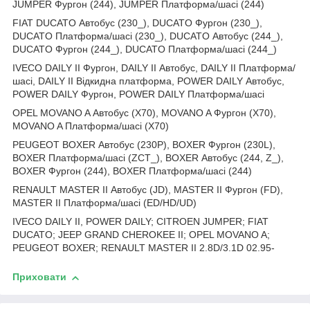
JUMPER Фургон (244), JUMPER Платформа/шасі (244)
FIAT DUCATO Автобус (230_), DUCATO Фургон (230_),
DUCATO Платформа/шасі (230_), DUCATO Автобус (244_),
DUCATO Фургон (244_), DUCATO Платформа/шасі (244_)
IVECO DAILY II Фургон, DAILY II Автобус, DAILY II Платформа/
шасі, DAILY II Відкидна платформа, POWER DAILY Автобус,
POWER DAILY Фургон, POWER DAILY Платформа/шасі
OPEL MOVANO A Автобус (X70), MOVANO A Фургон (X70),
MOVANO A Платформа/шасі (X70)
PEUGEOT BOXER Автобус (230P), BOXER Фургон (230L),
BOXER Платформа/шасі (ZCT_), BOXER Автобус (244, Z_),
BOXER Фургон (244), BOXER Платформа/шасі (244)
RENAULT MASTER II Автобус (JD), MASTER II Фургон (FD),
MASTER II Платформа/шасі (ED/HD/UD)
IVECO DAILY II, POWER DAILY; CITROEN JUMPER; FIAT
DUCATO; JEEP GRAND CHEROKEE II; OPEL MOVANO A;
PEUGEOT BOXER; RENAULT MASTER II 2.8D/3.1D 02.95-
Приховати