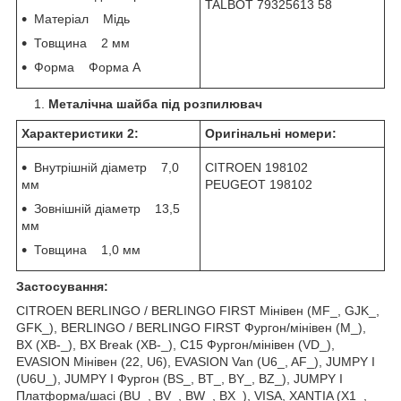
TALBOT 79325613 58
Матеріал Мідь
Товщина 2 мм
Форма Форма А
Металічна шайба під розпилювач
Характеристики 2:
Оригінальні номери:
Внутрішній діаметр 7,0
CITROEN 198102
мм
PEUGEOT 198102
Зовнішній діаметр 13,5
мм
Товщина 1,0 мм
Застосування:
CITROEN BERLINGO / BERLINGO FIRST Мінівен (MF_, GJK_,
GFK_), BERLINGO / BERLINGO FIRST Фургон/мінівен (M_),
BX (XB-_), BX Break (XB-_), C15 Фургон/мінівен (VD_),
EVASION Мінівен (22, U6), EVASION Van (U6_, AF_), JUMPY I
(U6U_), JUMPY I Фургон (BS_, BT_, BY_, BZ_), JUMPY I
Платформа/шасі (BU_, BV_, BW_, BX_), VISA, XANTIA (X1_,