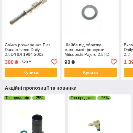
Свічка розжарення Fiat
Шайба під обратку
Вкла
Ducato Iveco Daily
маленької форсунки
Dail
2.8D/HDI 1994-2002
Mitsubishi Pajero 2.5TD
2.8T
4D56
390
90
1 3
₴
₴
520 ₴
Купити
Купити
Акційні пропозиції та новинки
Топ продажів
–25%
Топ продажів
–25%