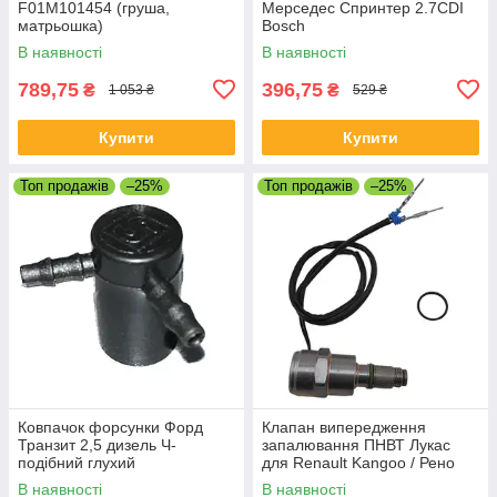
F01M101454 (груша,
Мерседес Спринтер 2.7CDI
матрьошка)
Bosch
В наявності
В наявності
789,75
396,75
₴
₴
1 053 ₴
529 ₴
Купити
Купити
Топ продажів
–25%
Топ продажів
–25%
Ковпачок форсунки Форд
Клапан випередження
Транзит 2,5 дизель Ч-
запалювання ПНВТ Лукас
подібний глухий
для Renault Kangoo / Рено
Кенго 1.9D 1996-
В наявності
В наявності