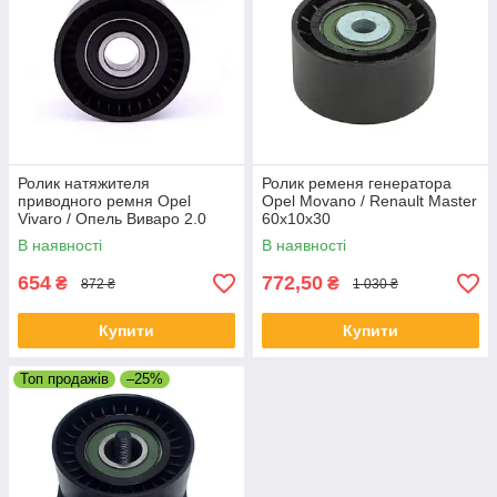
Ролик натяжителя
Ролик ременя генератора
приводного ремня Opel
Opel Movano / Renault Master
Vivaro / Опель Виваро 2.0
60x10x30
DCI
В наявності
В наявності
654
772,50
₴
₴
872 ₴
1 030 ₴
Купити
Купити
Топ продажів
–25%