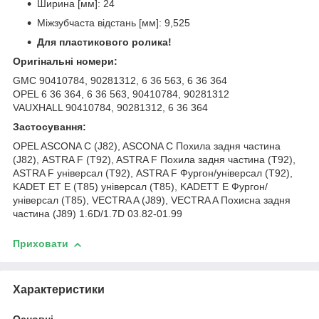
Ширина [мм]: 24
Міжзубчаста відстань [мм]: 9,525
Для пластикового ролика!
Оригінальні номери:
GMC 90410784, 90281312, 6 36 563, 6 36 364
OPEL 6 36 364, 6 36 563, 90410784, 90281312
VAUXHALL 90410784, 90281312, 6 36 364
Застосування:
OPEL ASCONA C (J82), ASCONA C Похила задня частина
(J82), ASTRA F (T92), ASTRA F Похила задня частина (T92),
ASTRA F універсал (T92), ASTRA F Фургон/універсал (T92),
KADET ET E (T85) універсал (T85), KADETT E Фургон/
універсал (T85), VECTRA A (J89), VECTRA A Похисна задня
частина (J89) 1.6D/1.7D 03.82-01.99
Приховати
Характеристики