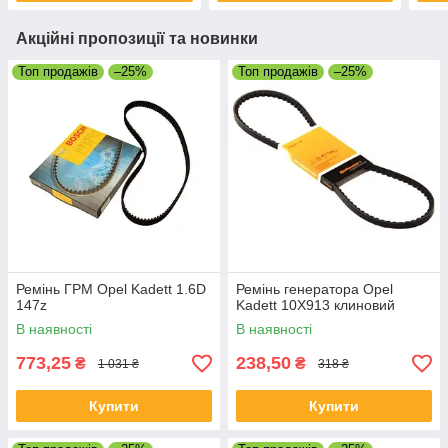
Акційні пропозиції та новинки
Топ продажів
–25%
Топ продажів
–25%
Ремінь ГРМ Opel Kadett 1.6D
Ремінь генератора Opel
147z
Kadett 10X913 клиновий
В наявності
В наявності
773,25
238,50
₴
₴
1 031 ₴
318 ₴
Купити
Купити