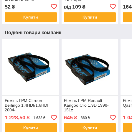
52
109
164
₴
від
₴
Купити
Купити
Подібні товари компанії
Ремінь ГРМ Citroen
Ремінь ГРМ Renault
Ремі
Berlingo 1.4HDI/1.6HDI
Kangoo Clio 1.9D 1998-
Qash
2004-
151z
1 228,50
645
1 0
₴
₴
1 638 ₴
860 ₴
Купити
Купити