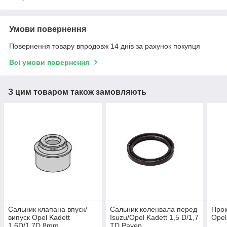
Умови повернення
Повернення товару впродовж 14 днів за рахунок покупця
Всі умови повернення
З цим товаром також замовляють
Сальник клапана впуск/
Сальник коленвала перед
Прок
випуск Opel Kadett
Isuzu/Opel Kadett 1,5 D/1,7
Opel
1.6D/1.7D 8mm
TD Payen