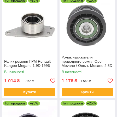
Топ продажів
–25%
Топ продажів
–25%
Ролик натяжителя
Ролик ременя ГРМ Renault
приводного ремня Opel
Kangoo Megane 1.9D 1996-
Movano / Опель Мовано 2.5D
/ 2.8TDI 1999
В наявності
В наявності
1 014
1 176
₴
₴
1 352 ₴
1 568 ₴
Купити
Купити
Топ продажів
–25%
Топ продажів
–25%