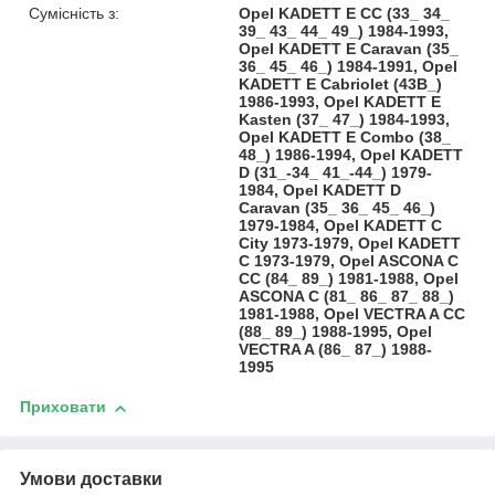
Сумісність з:
Opel KADETT E CC (33_ 34_
39_ 43_ 44_ 49_) 1984-1993,
Opel KADETT E Caravan (35_
36_ 45_ 46_) 1984-1991, Opel
KADETT E Cabriolet (43B_)
1986-1993, Opel KADETT E
Kasten (37_ 47_) 1984-1993,
Opel KADETT E Combo (38_
48_) 1986-1994, Opel KADETT
D (31_-34_ 41_-44_) 1979-
1984, Opel KADETT D
Caravan (35_ 36_ 45_ 46_)
1979-1984, Opel KADETT C
City 1973-1979, Opel KADETT
C 1973-1979, Opel ASCONA C
CC (84_ 89_) 1981-1988, Opel
ASCONA C (81_ 86_ 87_ 88_)
1981-1988, Opel VECTRA A CC
(88_ 89_) 1988-1995, Opel
VECTRA A (86_ 87_) 1988-
1995
Приховати
Умови доставки