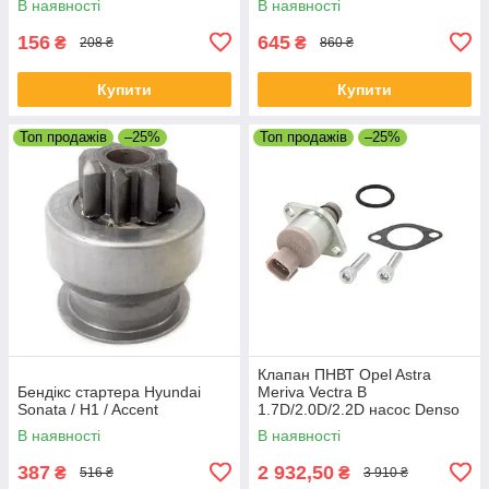
В наявності
В наявності
156
645
₴
₴
208 ₴
860 ₴
Купити
Купити
Топ продажів
–25%
Топ продажів
–25%
Клапан ПНВТ Opel Astra
Бендікс стартера Hyundai
Meriva Vectra B
Sonata / H1 / Accent
1.7D/2.0D/2.2D насос Denso
В наявності
В наявності
387
2 932,50
₴
₴
516 ₴
3 910 ₴