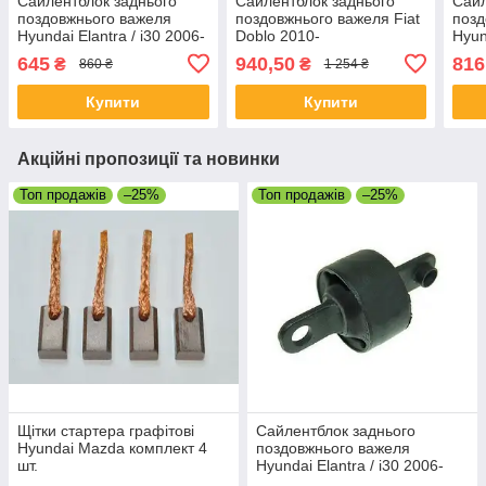
Сайлентблок заднього
Сайлентблок заднього
Сайл
поздовжнього важеля
поздовжнього важеля Fiat
позд
Hyundai Elantra / i30 2006-
Doblo 2010-
Hyun
645
940,50
816
₴
₴
860 ₴
1 254 ₴
Купити
Купити
Акційні пропозиції та новинки
Топ продажів
–25%
Топ продажів
–25%
Щітки стартера графітові
Сайлентблок заднього
Hyundai Mazda комплект 4
поздовжнього важеля
шт.
Hyundai Elantra / i30 2006-