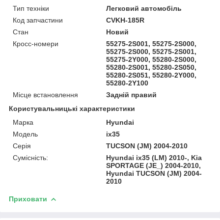
Тип техніки
Легковий автомобіль
Код запчастини
CVKH-185R
Стан
Новий
Кросс-номери
55275-2S001, 55275-2S000,
55275-2S000, 55275-2S001,
55275-2Y000, 55280-2S000,
55280-2S001, 55280-2S050,
55280-2S051, 55280-2Y000,
55280-2Y100
Місце встановлення
Задній правий
Користувальницькі характеристики
Марка
Hyundai
Модель
ix35
Серія
TUCSON (JM) 2004-2010
Сумісність:
Hyundai ix35 (LM) 2010-, Kia
SPORTAGE (JE_) 2004-2010,
Hyundai TUCSON (JM) 2004-
2010
Приховати