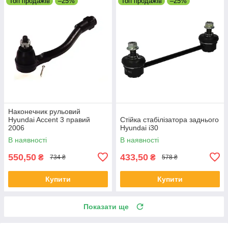
Топ продажів
–25%
Топ продажів
–25%
Наконечник рульовий
Hyundai Accent 3 правий
Стійка стабілізатора заднього
2006
Hyundai i30
В наявності
В наявності
550,50
433,50
₴
₴
734 ₴
578 ₴
Купити
Купити
Показати ще