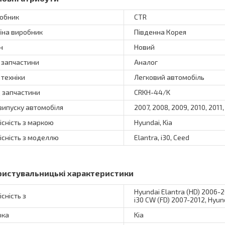
обник
CTR
їна виробник
Південна Корея
н
Новий
 запчастини
Аналог
 техніки
Легковий автомобіль
 запчастини
CRKH-44/K
 випуску автомобіля
2007, 2008, 2009, 2010, 2011,
існість з маркою
Hyundai, Kia
існість з моделлю
Elantra, i30, Ceed
ристувальницькі характеристики
Hyundai Elantra (HD) 2006-
існість з
i30 CW (FD) 2007-2012, Hyund
рка
Kia