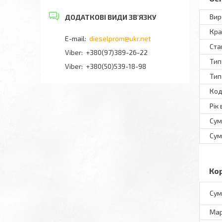
Вир
Кра
dieselprom@ukr.net
Ста
+380(97)389-26-22
Тип
Viber
+380(50)539-18-98
Тип
Код
Рік
Сум
Сум
Ко
Сум
Ма