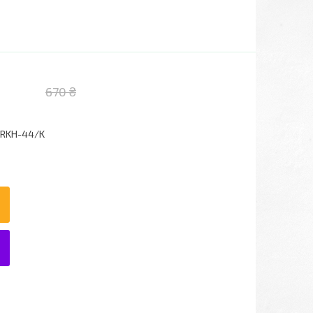
670 ₴
RKH-44/K