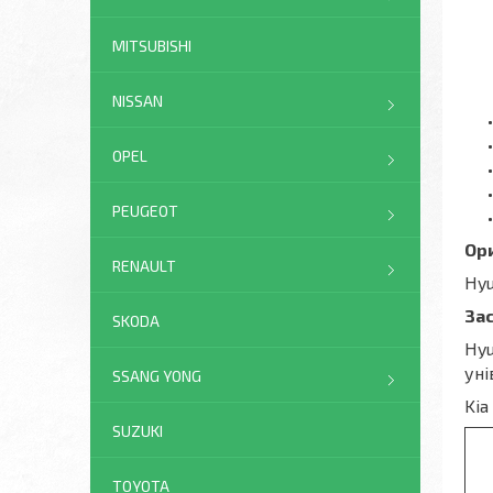
MITSUBISHI
NISSAN
OPEL
PEUGEOT
Ор
RENAULT
Hyu
Зас
SKODA
Hyu
уні
SSANG YONG
Kia
SUZUKI
TOYOTA