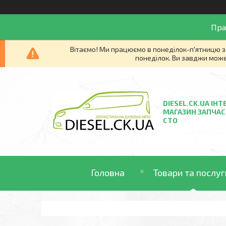
Пра
Вітаємо! Ми працюємо в понеділок-п'ятницю з 
понеділок. Ви завджи може
DIESEL.CK.UA ІНТ
МАГАЗИН ЗАПЧАС
СТО
Головна
Товари та послуг