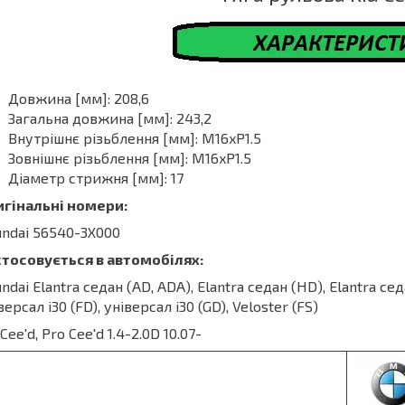
Довжина [мм]: 208,6
Загальна довжина [мм]: 243,2
Внутрішнє різьблення [мм]: M16xP1.5
Зовнішнє різьблення [мм]: M16xP1.5
Діаметр стрижня [мм]: 17
игінальні номери:
ndai 56540-3X000
тосовується в автомобілях:
ndai Elantra седан (AD, ADA), Elantra седан (HD), Elantra седан
версал i30 (FD), універсал i30 (GD), Veloster (FS)
 Cee'd, Pro Cee'd 1.4-2.0D 10.07-