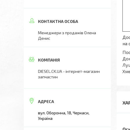
Менеджери з продажів Олена
Дос
Денис
на 
Пос
Дон
Луц
Хме
DIESEL.CK.UA - інтернет-магазин
запчастин
ХА
вул. Оборонна, 18, Черкаси,
Україна
Ос