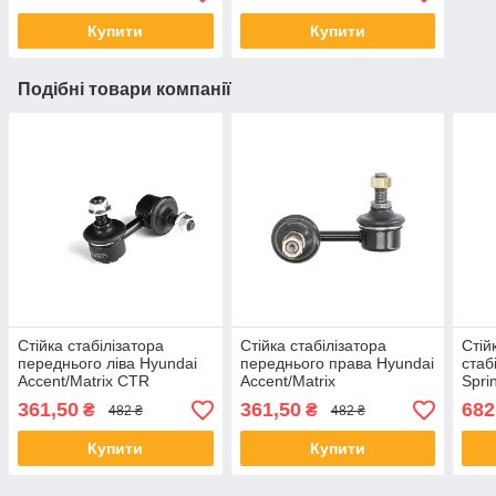
Купити
Купити
Подібні товари компанії
Стійка стабілізатора
Стійка стабілізатора
Стій
переднього ліва Hyundai
переднього права Hyundai
стаб
Accent/Matrix CTR
Accent/Matrix
Spri
CLKH18L
361,50
361,50
682
₴
₴
482 ₴
482 ₴
Купити
Купити