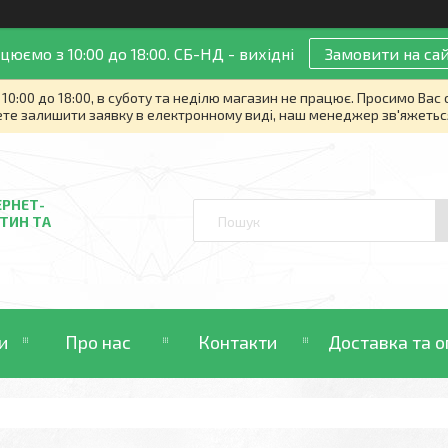
цюємо з 10:00 до 18:00. СБ-НД - вихідні
Замовити на сай
10:00 до 18:00, в суботу та неділю магазин не працює. Просимо Вас
те залишити заявку в електронному виді, наш менеджер зв'яжетьс
ЕРНЕТ-
ТИН ТА
и
Про нас
Контакти
Доставка та о