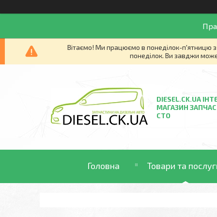
Пра
Вітаємо! Ми працюємо в понеділок-п'ятницю з 
понеділок. Ви завджи може
DIESEL.CK.UA ІНТ
МАГАЗИН ЗАПЧАС
СТО
Головна
Товари та послуг