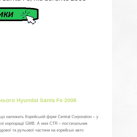
днього Hyundai Santa Fe 2006
о належить Корейській фірмі Central Corporation – у
ої корпорації GMB. А нині CTR – постачальник
одової та рульової частини на корейські авто