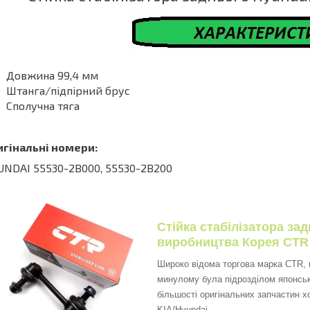
Довжина 99,4 мм
Штанга/підпірний брус
Сполучна тяга
игінальні номери:
NDAI 55530-2B000, 55530-2B200
Стійка стабілізатора за
виробництва Корея CTR
Широко відома торгова марка CTR, щ
минулому була підрозділом японськ
більшості оригінальних запчастин х
KIA/Hyundai.