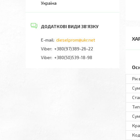
Україна
ХА
dieselprom@ukr.net
+380(97)389-26-22
Viber
+380(50)539-18-98
Ос
Рік
Сум
Ста
Тип
Сум
Кра
Код