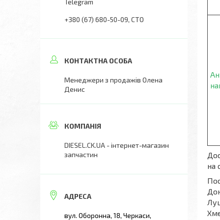
Telegram
+380 (67) 680-50-09
СТО
Ан
Менеджери з продажів Олена
на
Денис
DIESEL.CK.UA - інтернет-магазин
Дос
запчастин
на 
Пос
Дон
Луц
Хме
вул. Оборонна, 18, Черкаси,