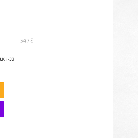
547 ₴
LKH-33
6