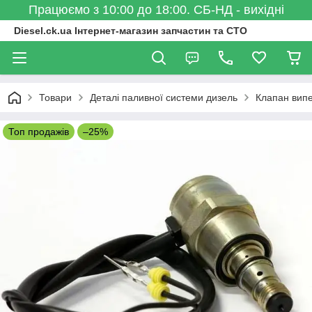
Працюємо з 10:00 до 18:00. СБ-НД - вихідні
Diesel.ck.ua Інтернет-магазин запчастин та СТО
Товари
Деталі паливної системи дизель
Клапан випе
Топ продажів
–25%