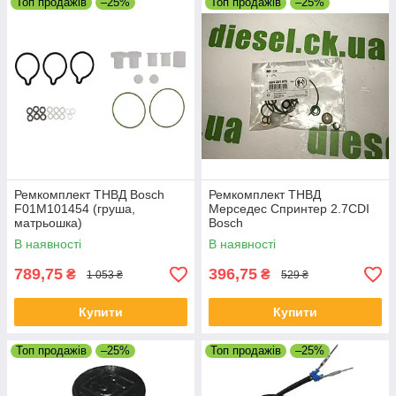
Топ продажів
–25%
Топ продажів
–25%
Ремкомплект ТНВД Bosch
Ремкомплект ТНВД
F01M101454 (груша,
Мерседес Спринтер 2.7CDI
матрьошка)
Bosch
В наявності
В наявності
789,75
396,75
₴
₴
1 053 ₴
529 ₴
Купити
Купити
Топ продажів
–25%
Топ продажів
–25%