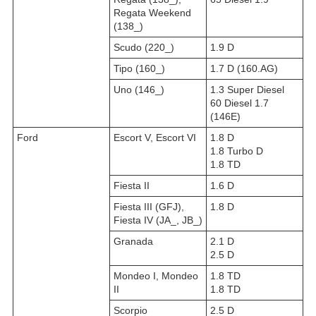
Regata Weekend
(138_)
Scudo (220_)
1.9 D
Tipo (160_)
1.7 D (160.AG)
Uno (146_)
1.3 Super Diesel
60 Diesel 1.7
(146E)
Ford
Escort V, Escort VI
1.8 D
1.8 Turbo D
1.8 TD
Fiesta II
1.6 D
Fiesta III (GFJ),
1.8 D
Fiesta IV (JA_, JB_)
Granada
2.1 D
2.5 D
Mondeo I, Mondeo
1.8 TD
II
1.8 TD
Scorpio
2.5 D