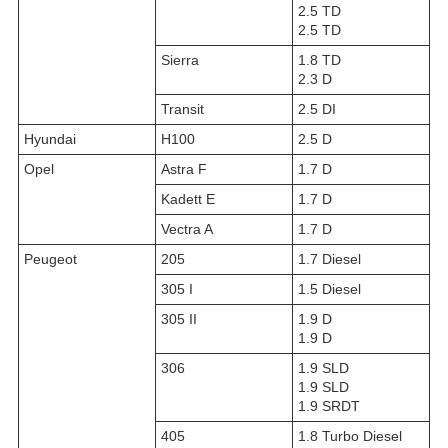
2.5 TD
2.5 TD
Sierra
1.8 TD
2.3 D
Transit
2.5 DI
Hyundai
H100
2.5 D
Opel
Astra F
1.7 D
Kadett E
1.7 D
Vectra A
1.7 D
Peugeot
205
1.7 Diesel
305 I
1.5 Diesel
305 II
1.9 D
1.9 D
306
1.9 SLD
1.9 SLD
1.9 SRDT
405
1.8 Turbo Diesel