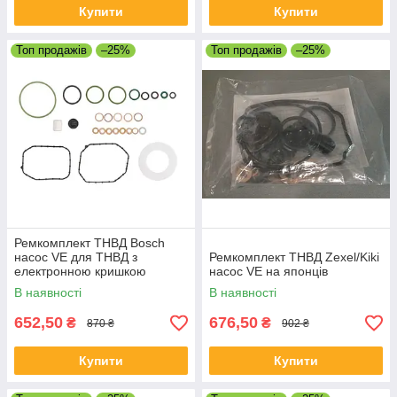
Купити
Купити
Топ продажів
–25%
Топ продажів
–25%
Ремкомплект ТНВД Bosch
насос VE для ТНВД з
Ремкомплект ТНВД Zexel/Kiki
електронною кришкою
насос VE на японців
В наявності
В наявності
652,50
676,50
₴
₴
870 ₴
902 ₴
Купити
Купити