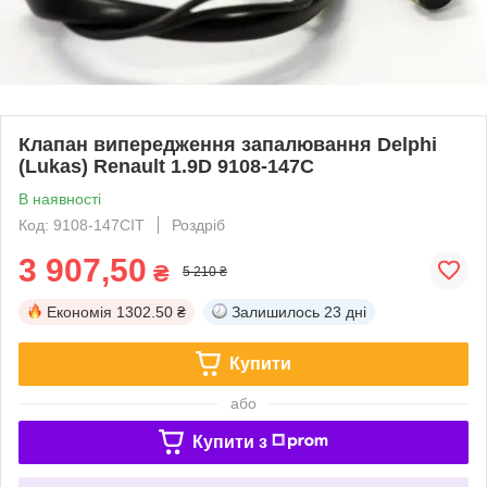
Клапан випередження запалювання Delphi
(Lukas) Renault 1.9D 9108-147C
В наявності
Код: 9108-147CIT
Роздріб
3 907,50
₴
5 210 ₴
Економія
1302.50 ₴
Залишилось
23 дні
Купити
або
Купити з