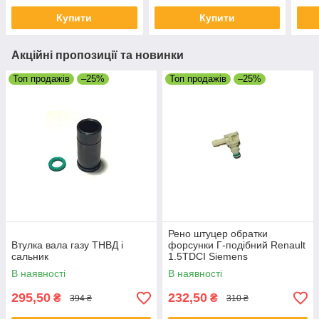
Купити
Купити
Акційні пропозиції та новинки
Топ продажів
–25%
Топ продажів
–25%
Рено штуцер обратки
Втулка вала газу ТНВД і
форсунки Г-подібний Renault
сальник
1.5TDCI Siemens
В наявності
В наявності
295,50
232,50
₴
₴
394 ₴
310 ₴