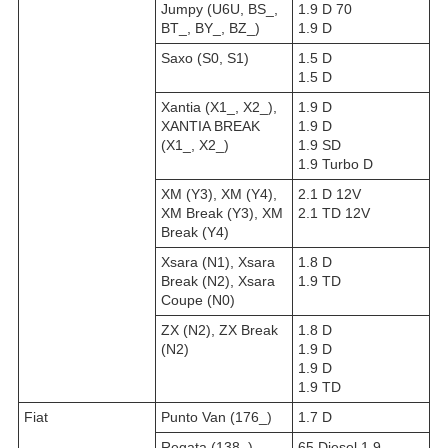
Jumpy (U6U, BS_,
1.9 D 70
BT_, BY_, BZ_)
1.9 D
Saxo (S0, S1)
1.5 D
1.5 D
Xantia (X1_, X2_),
1.9 D
XANTIA BREAK
1.9 D
(X1_, X2_)
1.9 SD
1.9 Turbo D
XM (Y3), XM (Y4),
2.1 D 12V
XM Break (Y3), XM
2.1 TD 12V
Break (Y4)
Xsara (N1), Xsara
1.8 D
Break (N2), Xsara
1.9 TD
Coupe (N0)
ZX (N2), ZX Break
1.8 D
(N2)
1.9 D
1.9 D
1.9 TD
Fiat
Punto Van (176_)
1.7 D
Regata (138_),
65 Diesel 1.9