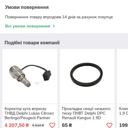
Умови повернення
Повернення товару впродовж 14 днів за рахунок покупця
Всі умови повернення
Подібні товари компанії
Коректор кута вприску
Прокладка секції низького
Клап
ТНВД Delphi Lukas Citroen
тиску ПНВТ Delphi DPC
1,9 
Berlingo/Peugeot Partner
Renault Kangoo 1.9D
1.9D DW8 з фішкою
4 207,50
65
199
₴
₴
5 610 ₴