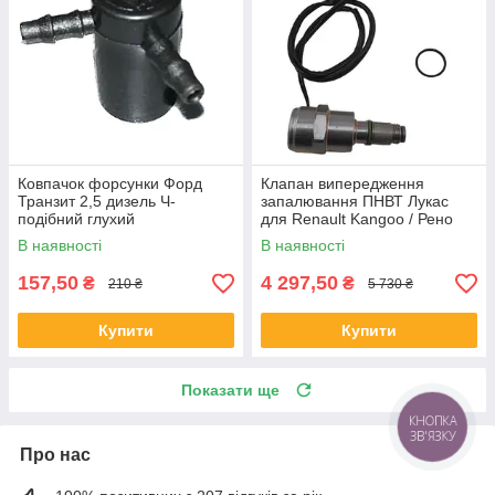
Ковпачок форсунки Форд
Клапан випередження
Транзит 2,5 дизель Ч-
запалювання ПНВТ Лукас
подібний глухий
для Renault Kangoo / Рено
Кенго 1.9D 1996-
В наявності
В наявності
157,50
4 297,50
₴
₴
210 ₴
5 730 ₴
Купити
Купити
Показати ще
КНОПКА
ЗВ'ЯЗКУ
Про нас