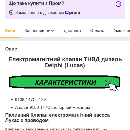
Що таке купити з Пром?
Замовлення під захистом
Опис
Характеристики
Доставка
Оплата
Умови п
Опис
Електромагнітний клапан ТНВД дизель
Delphi (Luсas)
9108-147Cit 12V
Аналог 9108-147C стопорний механізм
Паливний Клапан електромагнітний насоса
Лукас з проводом
Клапан універсальний, можливість під'єднання фішки.