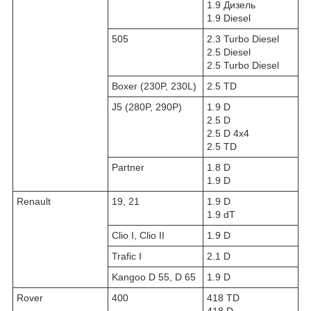
1.9 Дизель
1.9 Diesel
505
2.3 Turbo Diesel
2.5 Diesel
2.5 Turbo Diesel
Boxer (230P, 230L)
2.5 TD
J5 (280P, 290P)
1.9 D
2.5 D
2.5 D 4x4
2.5 TD
Partner
1.8 D
1.9 D
Renault
19, 21
1.9 D
1.9 dT
Clio I, Clio II
1.9 D
Trafic I
2.1 D
Kangoo D 55, D 65
1.9 D
Rover
400
418 TD