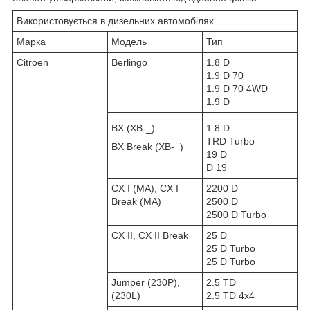
Використовується в дизельних автомобілях
Марка
Модель
Тип
Citroen
Berlingo
1.8 D
1.9 D 70
1.9 D 70 4WD
1.9 D
BX (XB-_)
1.8 D
TRD Turbo
BX Break (XB-_)
19 D
D 19
CX I (MA), CX I
2200 D
Break (MA)
2500 D
2500 D Turbo
CX II, CX II Break
25 D
25 D Turbo
25 D Turbo
Jumper (230P),
2.5 TD
(230L)
2.5 TD 4x4