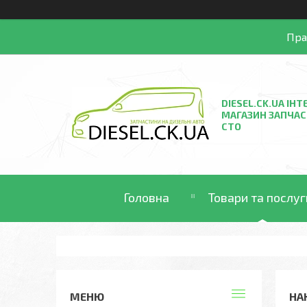
Пра
DIESEL.CK.UA ІНТ
МАГАЗИН ЗАПЧАС
СТО
Головна
Товари та послуг
НА