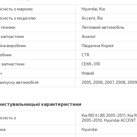
існість з маркою
Hyundai, Kia
існість з моделлю
Accent, Rio
 техніки
Легковий автомобіль
 запчастини
Аналог
їна виробник
Південна Корея
обник
CTR
 запчастини
CEKK-31R
н
Новий
 випуску автомобіля
2005, 2006, 2007, 2008, 2009,
ристувальницькі характеристики
Kia RIO II (JB) 2005-2011, Kia
існість з
2005-2010, Hyundai ACCENT
рка
Hyundai