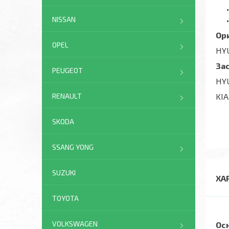
NISSAN
Ор
OPEL
HYU
За
PEUGEOT
HYU
KIA
RENAULT
SKODA
SSANG YONG
SUZUKI
ХА
TOYOTA
VOLKSWAGEN
Ос