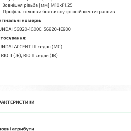
Зовнішня різьба [мм] M10xP1.25
Профіль головки болта: внутрішній шестигранник
игінальні номери:
NDAI 56820-1G000, 56820-1E900
стосування:
NDAI ACCENT III седан (MC)
 RIO II (JB), RIO II седан (JB)
РАКТЕРИСТИКИ
новні атрибути