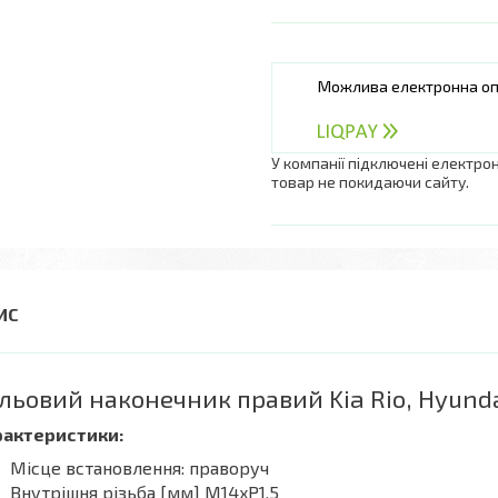
У компанії підключені електро
товар не покидаючи сайту.
льовий наконечник правий Kia Rio, Hyunda
рактеристики:
Місце встановлення: праворуч
Внутрішня різьба [мм] M14xP1.5