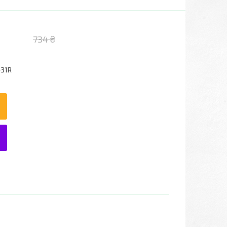
734 ₴
-31R