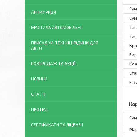
Сум
АНТИФРИЗИ
Сум
Тип
МАСТИЛА АВТОМОБІЛЬНІ
Тип
ПРИСАДКИ, ТЕХНІЧНІ РІДИНИ ДЛЯ
Кра
АВТО
Вир
РОЗПРОДАЖ ТА АКЦІЇ!
Код
Ста
НОВИНИ
Рік
СТАТТІ
Ко
ПРО НАС
Сум
СЕРТИФІКАТИ ТА ЛІЦЕНЗІЇ
Ма