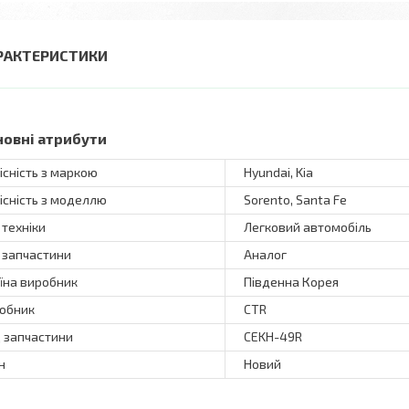
РАКТЕРИСТИКИ
новні атрибути
існість з маркою
Hyundai, Kia
існість з моделлю
Sorento, Santa Fe
 техніки
Легковий автомобіль
 запчастини
Аналог
їна виробник
Південна Корея
обник
CTR
 запчастини
CEKH-49R
н
Новий