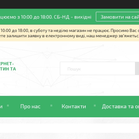
цюємо з 10:00 до 18:00. СБ-НД - вихідні
Замовити на сай
10:00 до 18:00, в суботу та неділю магазин не працює. Просимо Вас
те залишити заявку в електронному виді, наш менеджер зв'яжетьс
ЕРНЕТ-
ТИН ТА
и
Про нас
Контакти
Доставка та о