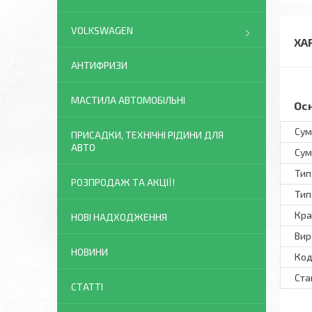
VOLKSWAGEN
ХА
АНТИФРИЗИ
МАСТИЛА АВТОМОБІЛЬНІ
Ос
Сум
ПРИСАДКИ, ТЕХНІЧНІ РІДИНИ ДЛЯ
АВТО
Сум
Тип
РОЗПРОДАЖ ТА АКЦІЇ!
Тип
Кра
НОВІ НАДХОДЖЕННЯ
Вир
НОВИНИ
Код
Ста
СТАТТІ