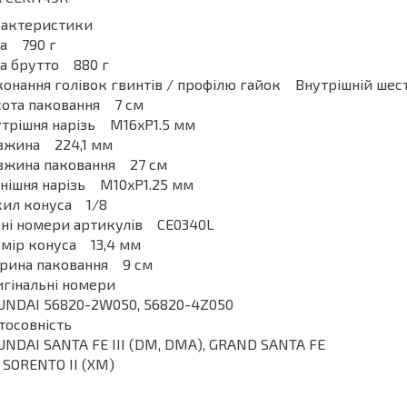
рактеристики
га 790 г
а брутто 880 г
онання голівок гвинтів / профілю гайок Внутрішній ше
сота паковання 7 см
трішня нарізь M16xP1.5 мм
вжина 224,1 мм
вжина паковання 27 см
нішня нарізь M10xP1.25 мм
хил конуса 1/8
рні номери артикулів CE0340L
мір конуса 13,4 мм
рина паковання 9 см
гінальні номери
UNDAI 56820-2W050, 56820-4Z050
тосовність
NDAI SANTA FE III (DM, DMA), GRAND SANTA FE
 SORENTO II (XM)