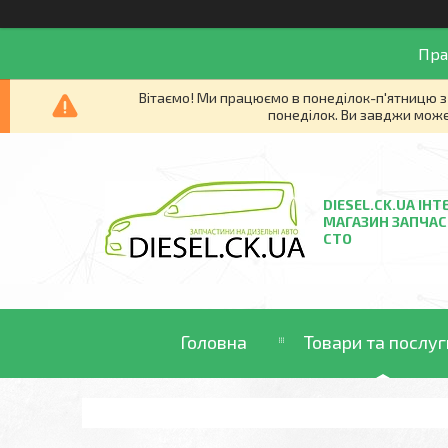
Пра
Вітаємо! Ми працюємо в понеділок-п'ятницю з 
понеділок. Ви завджи може
DIESEL.CK.UA ІНТ
МАГАЗИН ЗАПЧАС
СТО
Головна
Товари та послуг