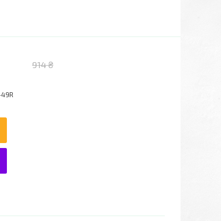
914 ₴
-49R