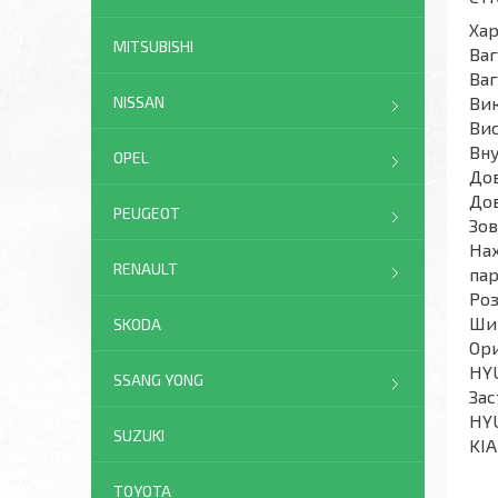
Ха
MITSUBISHI
Ва
Ваг
Вик
NISSAN
Ви
Вну
OPEL
До
До
PEUGEOT
Зов
На
RENAULT
па
Роз
Ши
SKODA
Ори
HY
SSANG YONG
Зас
HYU
SUZUKI
KIA
TOYOTA