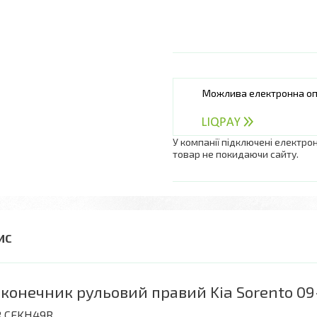
У компанії підключені електро
товар не покидаючи сайту.
конечник рульовий правий Kia Sorento 09
R CEKH49R