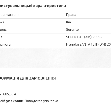
ристувальницькі характеристики
 запчастини
Права
рка
Kia
дель
Sorento
ія
SORENTO II (XM) 2009-
існість:
Hyundai SANTA FÉ III (DM) 20
ФОРМАЦІЯ ДЛЯ ЗАМОВЛЕННЯ
а:
685,50 ₴
сіб упаковки:
Заводская упаковка