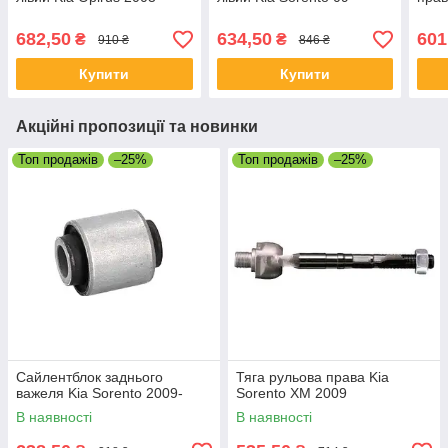
682,50
634,50
601
₴
₴
910 ₴
846 ₴
Купити
Купити
Акційні пропозиції та новинки
Топ продажів
–25%
Топ продажів
–25%
Сайлентблок заднього
Тяга рульова права Kia
важеля Kia Sorento 2009-
Sorento XM 2009
В наявності
В наявності