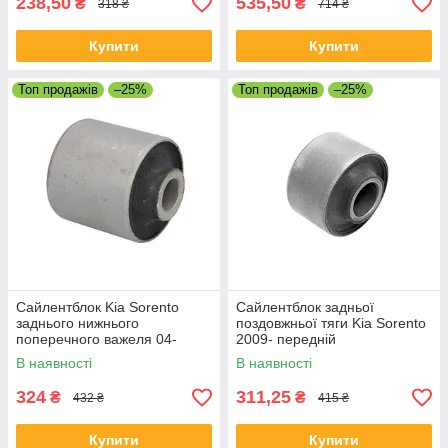
238,50
535,50
₴
₴
318 ₴
714 ₴
Купити
Купити
Топ продажів
–25%
Топ продажів
–25%
Сайлентблок Kia Sorento
Сайлентблок задньої
заднього нижнього
поздовжньої тяги Kia Sorento
поперечного важеля 04-
2009- передній
В наявності
В наявності
324
311,25
₴
₴
432 ₴
415 ₴
Купити
Купити