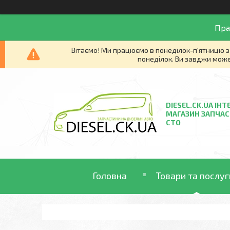
Пра
Вітаємо! Ми працюємо в понеділок-п'ятницю з 
понеділок. Ви завджи може
DIESEL.CK.UA ІНТ
МАГАЗИН ЗАПЧАС
СТО
Головна
Товари та послуг