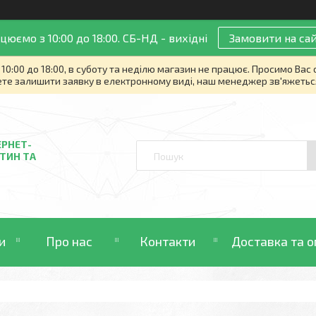
цюємо з 10:00 до 18:00. СБ-НД - вихідні
Замовити на сай
10:00 до 18:00, в суботу та неділю магазин не працює. Просимо Вас
те залишити заявку в електронному виді, наш менеджер зв'яжетьс
ЕРНЕТ-
ТИН ТА
и
Про нас
Контакти
Доставка та о