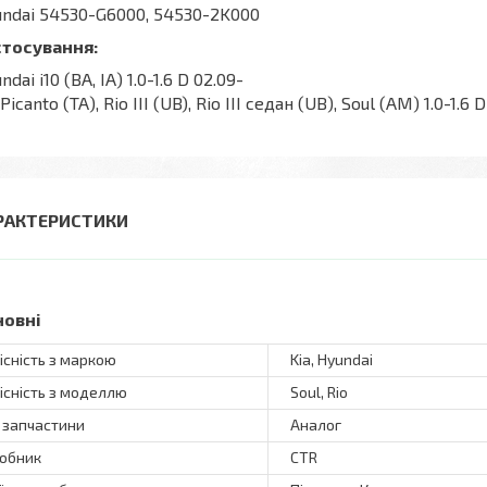
ndai 54530-G6000, 54530-2K000
стосування:
ndai i10 (BA, IA) 1.0-1.6 D 02.09-
 Picanto (TA), Rio III (UB), Rio III седан (UB), Soul (AM) 1.0-1.6 
РАКТЕРИСТИКИ
новні
існість з маркою
Kia, Hyundai
існість з моделлю
Soul, Rio
 запчастини
Аналог
обник
CTR