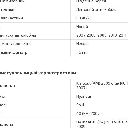
їна виробник
Південна Корея
 техніки
Легковий автомобіль
 запчастини
CBKK-27
н
Новий
 випуску автомобіля
2007, 2008, 2009, 2010, 2011,
це встановлення
Нижня
нішній діаметр
46 мм
ристувальницькі характеристики
Kia Soul (AM) 2009-, Kia RIO II
існість з
2007-
рка
Hyundai
дель
Soul
ія
i10 (PA) 2007-
Hyundai i10 (PA) 2007-, Kia RIO
існість:
2009-