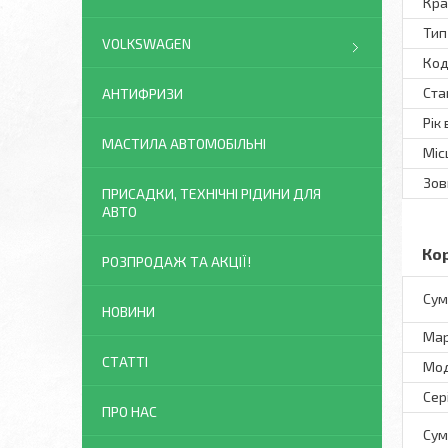
Кра
Тип
VOLKSWAGEN
Код
Ста
АНТИФРИЗИ
Рік
МАСТИЛА АВТОМОБІЛЬНІ
Міс
Зов
ПРИСАДКИ, ТЕХНІЧНІ РІДИНИ ДЛЯ
АВТО
Ко
РОЗПРОДАЖ ТА АКЦІЇ!
Сум
НОВИНИ
Ма
СТАТТІ
Мо
Сер
ПРО НАС
Сум