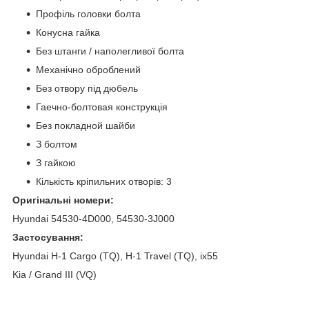
Профіль головки болта
Конусна гайка
Без штанги / наполегливої болта
Механічно оброблений
Без отвору під дюбель
Гаечно-болтовая конструкція
Без покладной шайби
З болтом
З гайкою
Кількість кріпильних отворів: 3
Оригінальні номери:
Hyundai 54530-4D000, 54530-3J000
Застосування:
Hyundai H-1 Cargo (TQ), H-1 Travel (TQ), ix55
Kia / Grand III (VQ)