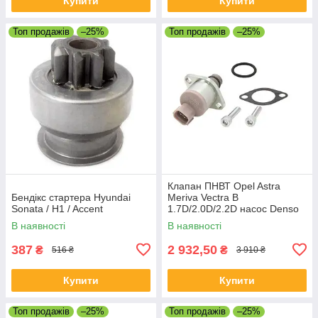
Купити
Купити
Топ продажів
–25%
Топ продажів
–25%
Клапан ПНВТ Opel Astra
Бендікс стартера Hyundai
Meriva Vectra B
Sonata / H1 / Accent
1.7D/2.0D/2.2D насос Denso
В наявності
В наявності
387
2 932,50
₴
₴
516 ₴
3 910 ₴
Купити
Купити
Топ продажів
–25%
Топ продажів
–25%