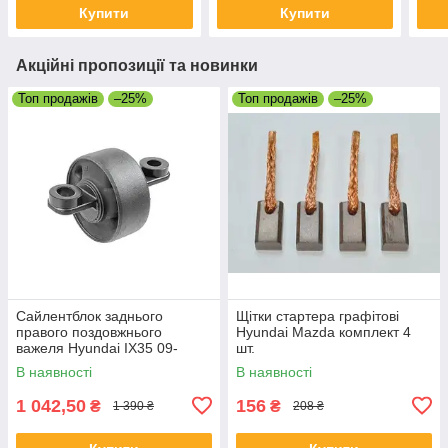
Купити
Купити
Акційні пропозиції та новинки
Топ продажів
–25%
Топ продажів
–25%
Сайлентблок заднього
Щітки стартера графітові
правого поздовжнього
Hyundai Mazda комплект 4
важеля Hyundai IX35 09-
шт.
В наявності
В наявності
1 042,50
156
₴
₴
1 390 ₴
208 ₴