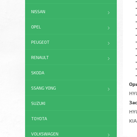
NISSAN
OPEL
PEUGEOT
RENAULT
SKODA
Ор
SSANG YONG
HYU
За
SUZUKI
HYU
TOYOTA
KIA
VOLKSWAGEN