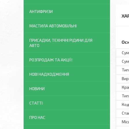
АНТИФРИЗИ
ХА
МАСТИЛА АВТОМОБІЛЬНІ
ПРИСАДКИ, ТЕХНІЧНІ РІДИНИ ДЛЯ
Ос
АВТО
Сум
РОЗПРОДАЖ ТА АКЦІЇ!
Сум
Тип
НОВІ НАДХОДЖЕННЯ
Вир
Кра
НОВИНИ
Тип
СТАТТІ
Код
Ста
ПРО НАС
Міс