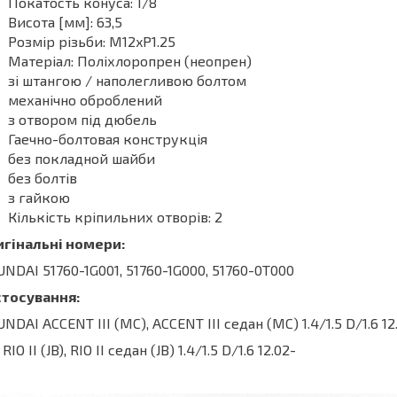
Покатость конуса: 1/8
Висота [мм]: 63,5
Розмір різьби: M12xP1.25
Матеріал: Поліхлоропрен (неопрен)
зі штангою / наполегливою болтом
механічно оброблений
з отвором під дюбель
Гаечно-болтовая конструкція
без покладной шайби
без болтів
з гайкою
Кількість кріпильних отворів: 2
игінальні номери:
NDAI 51760-1G001, 51760-1G000, 51760-0T000
стосування:
NDAI ACCENT III (MC), ACCENT III седан (MC) 1.4/1.5 D/1.6 12
 RIO II (JB), RIO II седан (JB) 1.4/1.5 D/1.6 12.02-