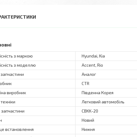
РАКТЕРИСТИКИ
новні
існість з маркою
Hyundai, Kia
існість з моделлю
Accent, Rio
 запчастини
Аналог
обник
CTR
їна виробник
Південна Корея
 техніки
Легковий автомобіль
 запчастини
CBKK-20
н
Новий
це встановлення
Нижня