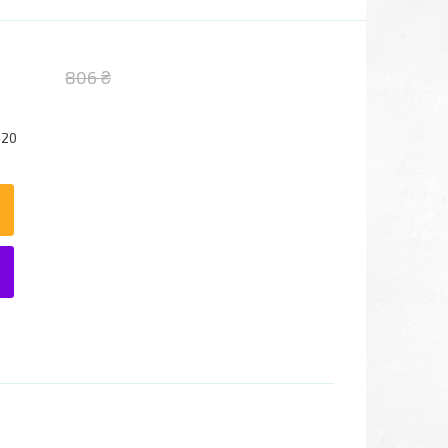
806 ₴
-20