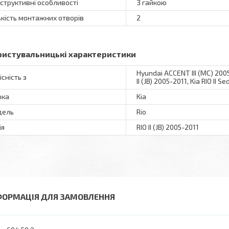
структивні особливості
З гайкою
ькість монтажних отворів
2
ристувальницькі характеристики
Hyundai ACCENT III (MC) 200
існість з
II (JB) 2005-2011, Kia RIO II 
рка
Kia
дель
Rio
ія
RIO II (JB) 2005-2011
ФОРМАЦІЯ ДЛЯ ЗАМОВЛЕННЯ