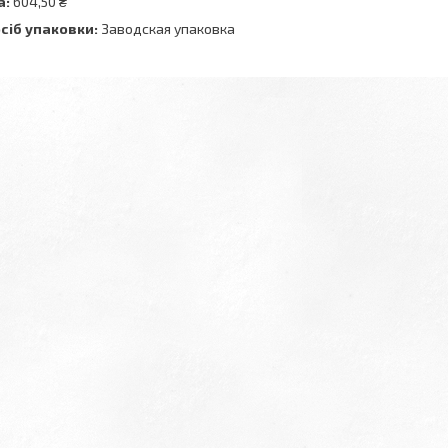
а:
604,50 ₴
сіб упаковки:
Заводская упаковка