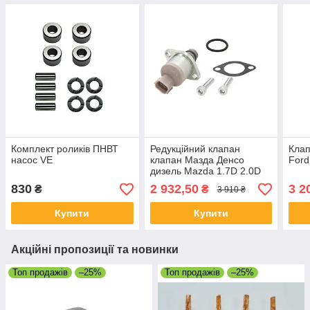
Комплект роликів ПНВТ
Редукційний клапан
Клап
насос VE
клапан Мазда Денсо
Ford
дизель Mazda 1.7D 2.0D
2.2D
830
2 932,50
3 2
₴
₴
3 910 ₴
Купити
Купити
Акційні пропозиції та новинки
Топ продажів
–25%
Топ продажів
–25%