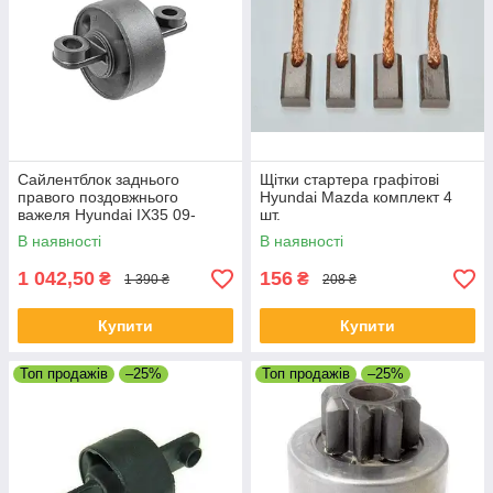
Сайлентблок заднього
Щітки стартера графітові
правого поздовжнього
Hyundai Mazda комплект 4
важеля Hyundai IX35 09-
шт.
В наявності
В наявності
1 042,50
156
₴
₴
1 390 ₴
208 ₴
Купити
Купити
Топ продажів
–25%
Топ продажів
–25%