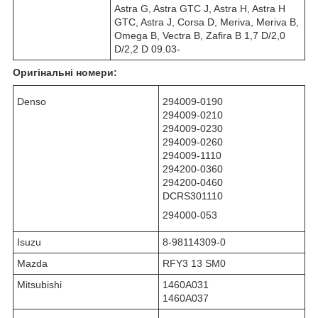
Astra G, Astra GTC J, Astra H, Astra H
GTC, Astra J, Corsa D, Meriva, Meriva B,
Omega B, Vectra B, Zafira B 1,7 D/2,0
D/2,2 D 09.03-
Оригінальні номери:
Denso
294009-0190
294009-0210
294009-0230
294009-0260
294009-1110
294200-0360
294200-0460
DCRS301110
294000-053
Isuzu
8-98114309-0
Mazda
RFY3 13 SM0
Mitsubishi
1460A031
1460A037