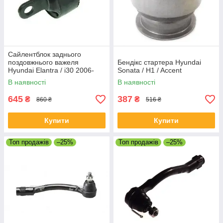
Сайлентблок заднього
поздовжнього важеля
Бендікс стартера Hyundai
Hyundai Elantra / i30 2006-
Sonata / H1 / Accent
В наявності
В наявності
645
387
₴
₴
860 ₴
516 ₴
Купити
Купити
Топ продажів
–25%
Топ продажів
–25%