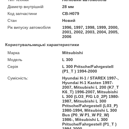
Діаметр внутрішній
28 мм
Код запчастини
CB-H079
Стан
Новий
Рік випуску автомобіля
1996, 1997, 1998, 1999, 2000,
2001, 2002, 2003, 2004, 2005,
2006
Користувальницькі характеристики
Марка
Mitsubishi
Модель
L 300
Серія
L 300 Pritsche/Fahrgestell
(P1_T ) 1994-2000
Сумісність:
Hyundai H-1 / STAREX 1997-,
Hyundai H-1 Kasten 1997-
2007, Mitsubishi L 200 (K7_T
K6_T) 1996-2007, Mitsubishi
L 300 (LO3_P/G L0_2P) 1980-
1987, Mitsubishi L 300
Pritsche/Fahrgestell (L03_P)
1980-1994, Mitsubishi L 300
Bus (P0_W P1_W P2_W)
1986-, Mitsubishi L 300
Pritsche/Fahrgestell (P1_T )
1994-2000