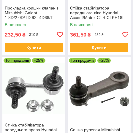
Прокладка кришки клапанів
Стійка стабілізатора
Mitsubishi Galant
переднього ліва Hyundai
1.8D/2.0D/TD 92- 4D68/T
Accent/Matrix CTR CLKH18L
В наявності
В наявності
232,50
361,50
₴
₴
310 ₴
482 ₴
Купити
Купити
Топ продажів
–25%
Топ продажів
–25%
Стійка стабілізатора
переднього права Hyundai
Сошка рулевая Mitsubishi