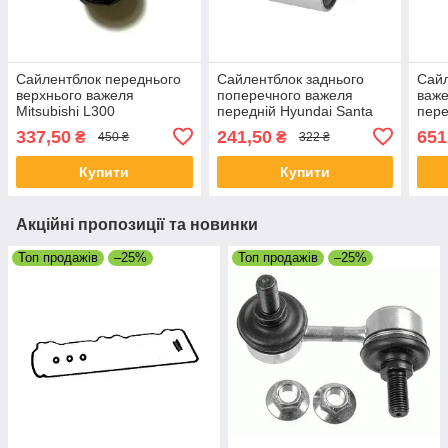
Сайлентблок переднього
Сайлентблок заднього
Сайл
верхнього важеля
поперечного важеля
важе
Mitsubishi L300
передній Hyundai Santa
пере
Fe 2006-
337,50
241,50
651
₴
₴
450 ₴
322 ₴
Купити
Купити
Акційні пропозиції та новинки
Топ продажів
–25%
Топ продажів
–25%