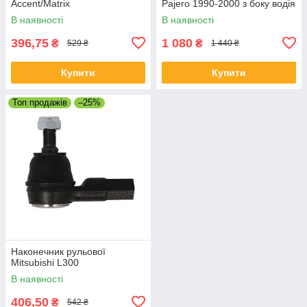
Accent/Matrix
Pajero 1990-2000 з боку водія
В наявності
В наявності
396,75
1 080
₴
₴
529 ₴
1 440 ₴
Купити
Купити
Топ продажів
–25%
Наконечник рульової
Mitsubishi L300
В наявності
406,50
₴
542 ₴