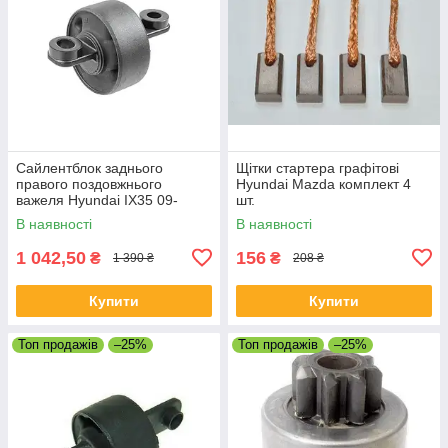
Сайлентблок заднього
Щітки стартера графітові
правого поздовжнього
Hyundai Mazda комплект 4
важеля Hyundai IX35 09-
шт.
В наявності
В наявності
1 042,50
156
₴
₴
1 390 ₴
208 ₴
Купити
Купити
Топ продажів
–25%
Топ продажів
–25%