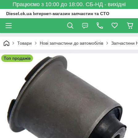
Працюємо з 10:00 до 18:00. СБ-НД - вихідні
Diesel.ck.ua Інтернет-магазин запчастин та СТО
Товари
Нові запчастини до автомобілів
Запчастини 
Топ продажів