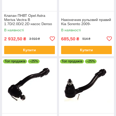
Клапан ПНВТ Opel Astra
Meriva Vectra B
Наконечник рульовий правий
1.7D/2.0D/2.2D насос Denso
Kia Sorento 2009-
В наявності
В наявності
2 932,50
685,50
₴
₴
3 910 ₴
914 ₴
Купити
Купити
Топ продажів
–25%
Топ продажів
–25%