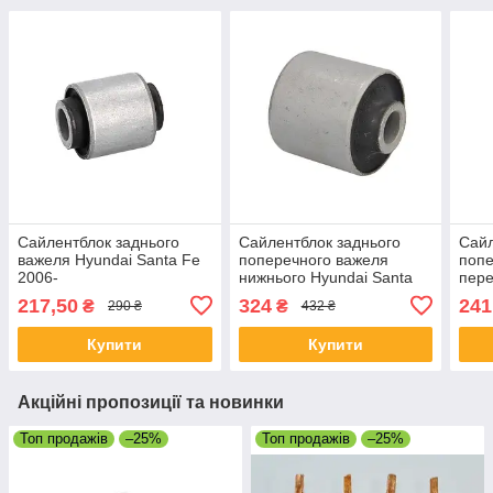
Сайлентблок заднього
Сайлентблок заднього
Сайл
важеля Hyundai Santa Fe
поперечного важеля
попе
2006-
нижнього Hyundai Santa
пере
Fe 04-
Fe 2
217,50
324
241
₴
₴
290 ₴
432 ₴
Купити
Купити
Акційні пропозиції та новинки
Топ продажів
–25%
Топ продажів
–25%