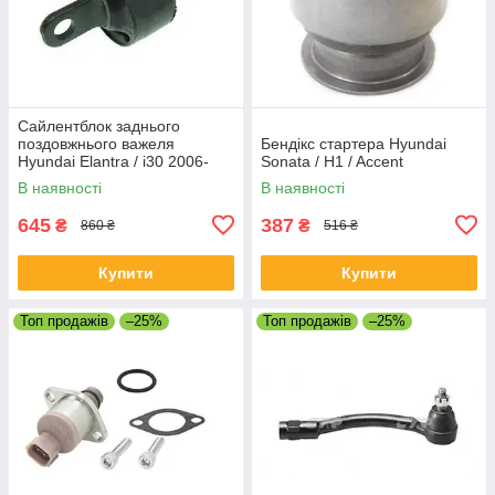
Сайлентблок заднього
поздовжнього важеля
Бендікс стартера Hyundai
Hyundai Elantra / i30 2006-
Sonata / H1 / Accent
В наявності
В наявності
645
387
₴
₴
860 ₴
516 ₴
Купити
Купити
Топ продажів
–25%
Топ продажів
–25%