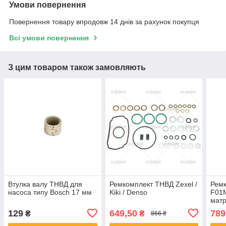
Умови повернення
Повернення товару впродовж 14 днів за рахунок покупця
Всі умови повернення
З цим товаром також замовляють
Втулка валу ТНВД для
Ремкомплект ТНВД Zexel /
Рем
насоса типу Bosch 17 мм
Kiki / Denso
F01M
мат
129
649,50
789
₴
₴
866 ₴