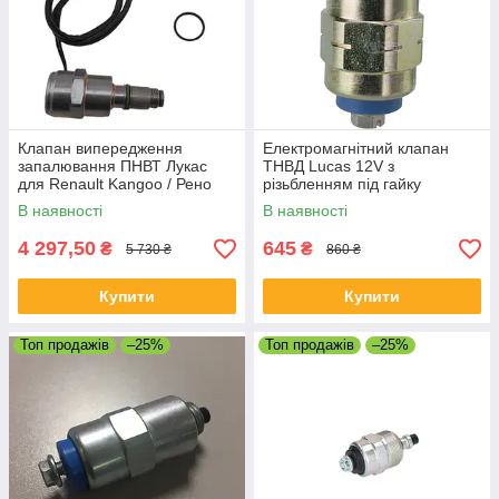
Клапан випередження
Електромагнітний клапан
запалювання ПНВТ Лукас
ТНВД Lucas 12V з
для Renault Kangoo / Рено
різьбленням під гайку
Кенго 1.9D 1996-
В наявності
В наявності
4 297,50
645
₴
₴
5 730 ₴
860 ₴
Купити
Купити
Топ продажів
–25%
Топ продажів
–25%