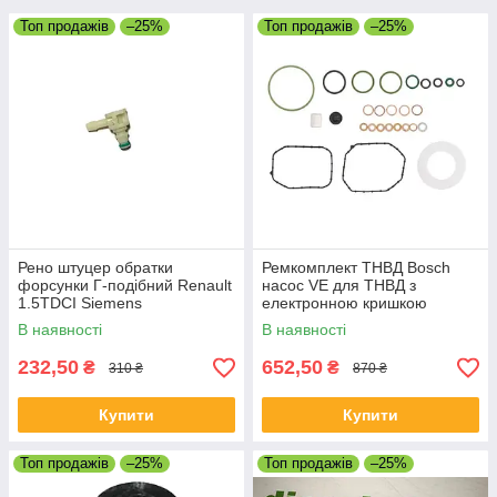
Топ продажів
–25%
Топ продажів
–25%
Рено штуцер обратки
Ремкомплект ТНВД Bosch
форсунки Г-подібний Renault
насос VE для ТНВД з
1.5TDCI Siemens
електронною кришкою
В наявності
В наявності
232,50
652,50
₴
₴
310 ₴
870 ₴
Купити
Купити
Топ продажів
–25%
Топ продажів
–25%