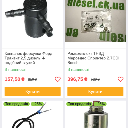
Ковпачок форсунки Форд
Ремкомплект ТНВД
Транзит 2,5 дизель Ч-
Мерседес Спринтер 2.7CDI
подібний глухий
Bosch
В наявності
В наявності
157,50
396,75
₴
₴
210 ₴
529 ₴
Купити
Купити
Топ продажів
–25%
Топ продажів
–25%