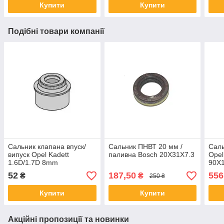
Купити
Купити
Подібні товари компанії
Сальник клапана впуск/
Сальник ПНВТ 20 мм /
Саль
випуск Opel Kadett
паливна Bosch 20X31X7.3
Opel
1.6D/1.7D 8mm
90X
52
187,50
556
₴
₴
250 ₴
Купити
Купити
Акційні пропозиції та новинки