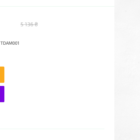
5 136 ₴
TTDAM001