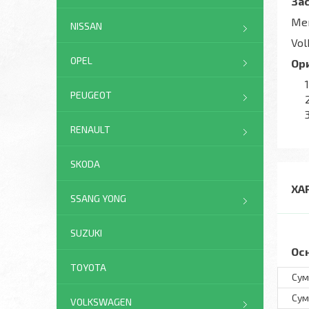
За
Mer
NISSAN
Vol
OPEL
Ор
PEUGEOT
RENAULT
SKODA
ХА
SSANG YONG
SUZUKI
Ос
TOYOTA
Сум
Сум
VOLKSWAGEN