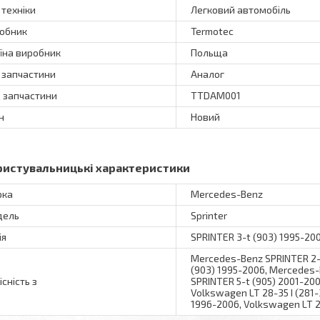
 техніки
Легковий автомобіль
обник
Termotec
їна виробник
Польща
 запчастини
Аналог
 запчастини
TTDAM001
н
Новий
ристувальницькі характеристики
рка
Mercedes-Benz
дель
Sprinter
ія
SPRINTER 3-t (903) 1995-20
Mercedes-Benz SPRINTER 2-t
(903) 1995-2006, Mercedes-
існість з
SPRINTER 5-t (905) 2001-200
Volkswagen LT 28-35 I (281-
1996-2006, Volkswagen LT 2