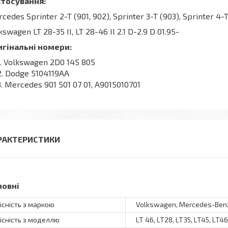
стосування:
cedes Sprinter 2-T (901, 902), Sprinter 3-T (903), Sprinter 4-T
kswagen LT 28-35 II, LT 28-46 II 2.1 D-2.9 D 01.95-
игінальні номери:
Volkswagen 2D0 145 805
Dodge 5104119AA
Mercedes 901 501 07 01, A9015010701
РАКТЕРИСТИКИ
новні
існість з маркою
Volkswagen, Mercedes-Ben
існість з моделлю
LT 46, LT28, LT35, LT45, LT46