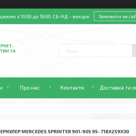
цюємо з 10:00 до 18:00. СБ-НД - вихідні
Замовити на сай
ЕРНЕТ-
ТИН ТА
и
Про нас
Контакти
Доставка та о
ТЕРКУЛЕР MERCEDES SPRINTER 901-905 95- 718X259X30