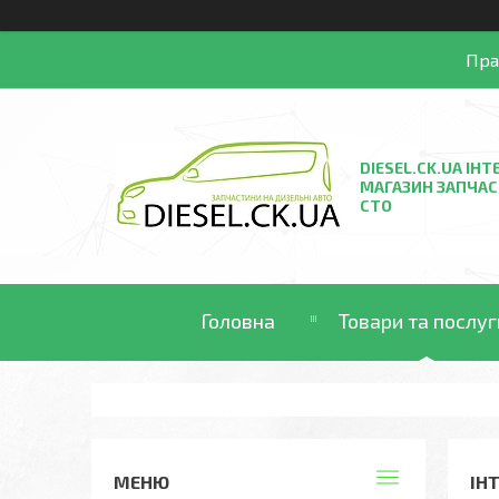
Пра
DIESEL.CK.UA ІНТ
МАГАЗИН ЗАПЧАС
СТО
Головна
Товари та послуг
ІН