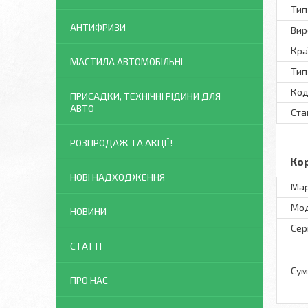
Тип
АНТИФРИЗИ
Вир
Кра
МАСТИЛА АВТОМОБІЛЬНІ
Тип
Код
ПРИСАДКИ, ТЕХНІЧНІ РІДИНИ ДЛЯ
АВТО
Ста
РОЗПРОДАЖ ТА АКЦІЇ!
Ко
НОВІ НАДХОДЖЕННЯ
Ма
Мо
НОВИНИ
Сер
СТАТТІ
Сум
ПРО НАС