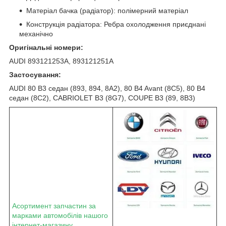
Матеріал бачка (радіатор): полімерний матеріал
Конструкція радіатора: Ребра охолодження приєднані
механічно
Оригінальні номери:
AUDI 893121253A, 893121251A
Застосування:
AUDI 80 B3 седан (893, 894, 8A2), 80 B4 Avant (8C5), 80 B4
седан (8C2), CABRIOLET B3 (8G7), COUPE B3 (89, 8B3)
Асортимент запчастин за
марками автомобілів нашого
інтернет-магазину