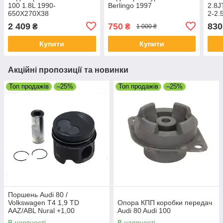
100 1.8L 1990-
Berlingo 1997
2.8J
650X270X38
2-2.
2 409
750
830
₴
₴
1 000 ₴
Купити
Купити
Акційні пропозиції та новинки
Топ продажів
–25%
Топ продажів
–25%
Поршень Audi 80 /
Volkswagen T4 1,9 TD
Опора КПП коробки передач
AAZ/ABL Nural +1,00
Audi 80 Audi 100
В наявності
В наявності