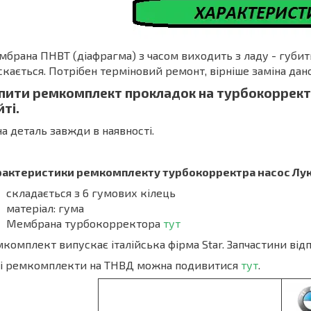
брана ПНВТ (діафрагма) з часом виходить з ладу - губитьс
скається. Потрібен терміновий ремонт, вірніше заміна дан
пити ремкомплект прокладок на турбокоррект
йті.
а деталь завжди в наявності.
рактеристики ремкомплекту турбокорректра насос Лук
складається з 6 гумових кілець
матеріал: гума
Мембрана турбокорректора
тут
комплект випускає італійська фірма Star. Запчастини відп
ші ремкомплекти на ТНВД можна подивитися
тут
.