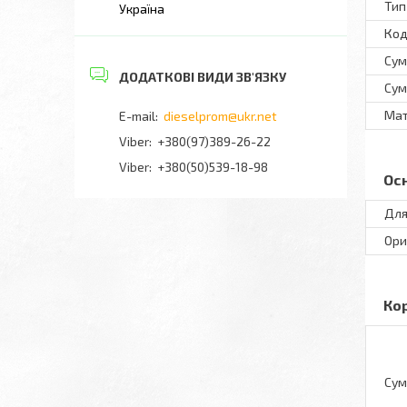
Тип
Україна
Код
Сум
Сум
Мат
dieselprom@ukr.net
+380(97)389-26-22
Viber
+380(50)539-18-98
Ос
Для
Ори
Ко
Сум