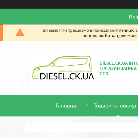
Пра
Вітаємо! Ми працюємо в понеділок-п'ятницю з 
понеділок. Ви завджи може
DIESEL.CK.UA ІНТ
МАГАЗИН ЗАПЧАС
СТО
Головна
Товари та послуг