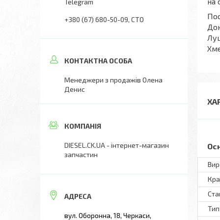
на 
Telegram
Пос
+380 (67) 680-50-09
СТО
Дон
Луц
Хме
Менеджери з продажів Олена
Денис
ХА
DIESEL.CK.UA - інтернет-магазин
Ос
запчастин
Вир
Кра
Ста
Тип
вул. Оборонна, 18, Черкаси,