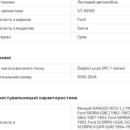
 техніки
Легковий автомобіль
 запчастини
ST-60105
існість з маркою
Ford
існість з моделлю
Sierra
еріал
Гума
новні
 насоса високого тиску
Delphi Lucas DPC 1-Series
гінальний номер
9100-561A
ристувальницькі характеристики
Renault KANGOO (KC0/1_) 19
Ford SIERRA (GBC) 1982-1987
GB4) 1987-1993, Ford SIERRA
існість з
1993, Ford SCORPIO I (GAE GG
SCORPIO II (GFR GGR) 1994-19