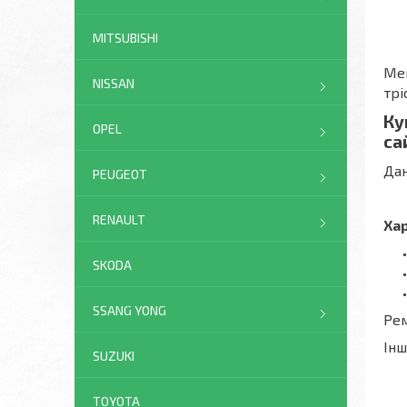
MITSUBISHI
Мем
NISSAN
трі
Ку
OPEL
са
Дан
PEUGEOT
RENAULT
Ха
SKODA
SSANG YONG
Рем
Ін
SUZUKI
TOYOTA