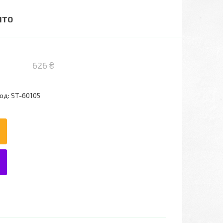
ІТО
626 ₴
од:
ST-60105