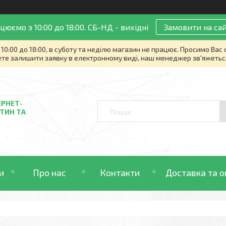
цюємо з 10:00 до 18:00. СБ-НД - вихідні
Замовити на сай
10:00 до 18:00, в суботу та неділю магазин не працює. Просимо Вас
те залишити заявку в електронному виді, наш менеджер зв'яжетьс
ЕРНЕТ-
ТИН ТА
и
Про нас
Контакти
Доставка та о