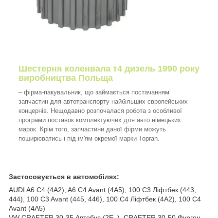
Шестерня коленвала т4 дизель 1990 року
виробництва Польща
– фірма-пакувальник, що займається постачанням
запчастин для автотранспорту найбільших європейських
концернів. Нещодавно розпочалася робота з особливої
програми поставок комплектуючих для авто німецьких
марок. Крім того, запчастини даної фірми можуть
поширюватись і під ім'ям окремої марки Topran.
Застосовується в автомобілях:
AUDI A6 C4 (4A2), A6 C4 Avant (4A5), 100 C3 Ліфтбек (443,
444), 100 C3 Avant (445, 446), 100 C4 Ліфтбек (4A2), 100 C4
Avant (4A5)
VW CRAFTER 30-35 Автобус (2E_), CRAFTER 30-50 Фургон