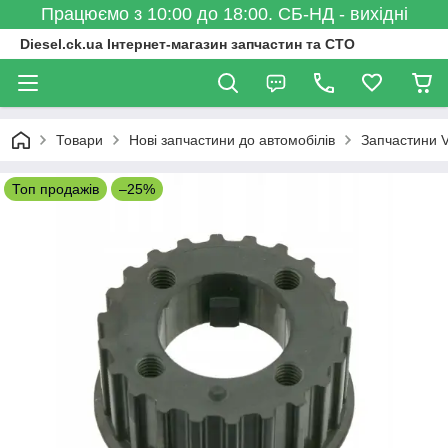
Працюємо з 10:00 до 18:00. СБ-НД - вихідні
Diesel.ck.ua Інтернет-магазин запчастин та СТО
Товари
Нові запчастини до автомобілів
Запчастини 
Топ продажів
–25%