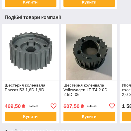
Купити
Купити
Подібні товари компанії
Шестерня коленвала
Шестерня коленвала
Игол
Пассат Б3 1,6D 1,9D
Volkswagen LT T4 2.0D
коле
2.5D -06
2,0-
469,50
607,50
1 5
₴
₴
626 ₴
810 ₴
Купити
Купити