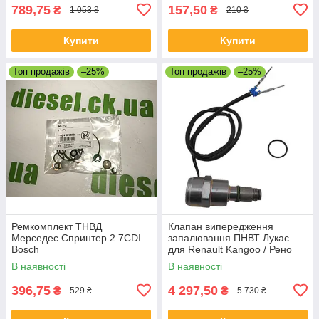
789,75
157,50
₴
₴
1 053 ₴
210 ₴
Купити
Купити
Топ продажів
–25%
Топ продажів
–25%
Ремкомплект ТНВД
Клапан випередження
Мерседес Спринтер 2.7CDI
запалювання ПНВТ Лукас
Bosch
для Renault Kangoo / Рено
Кенго 1.9D 1996-
В наявності
В наявності
396,75
4 297,50
₴
₴
529 ₴
5 730 ₴