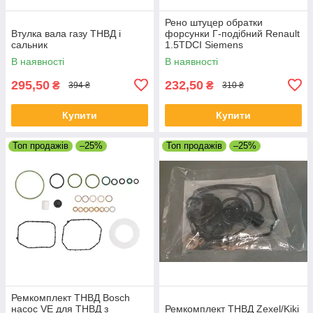
Рено штуцер обратки
Втулка вала газу ТНВД і
форсунки Г-подібний Renault
сальник
1.5TDCI Siemens
В наявності
В наявності
295,50
232,50
₴
₴
394 ₴
310 ₴
Купити
Купити
Топ продажів
–25%
Топ продажів
–25%
Ремкомплект ТНВД Bosch
насос VE для ТНВД з
Ремкомплект ТНВД Zexel/Kiki