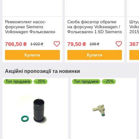
Ремкомплект насос-
Скоба фіксатор обратки
Штуц
форсунки Siemens
на форсунку Volkswagen /
Volk
Volkswagen Фольксваген
Фольксваген 1.6D Siemens
2015
1.9TDI - 2.0TDI
766,50
79,50
367
₴
₴
1 022 ₴
106 ₴
Купити
Купити
Акційні пропозиції та новинки
Топ продажів
–25%
Топ продажів
–25%