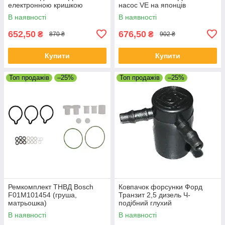
електронною кришкою
насос VE на японців
В наявності
В наявності
652,50
676,50
₴
₴
870 ₴
902 ₴
Купити
Купити
Топ продажів
–25%
Топ продажів
–25%
Ремкомплект ТНВД Bosch
Ковпачок форсунки Форд
F01M101454 (груша,
Транзит 2,5 дизель Ч-
матрьошка)
подібний глухий
В наявності
В наявності