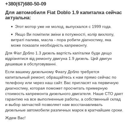
+380(67)680-50-09
Для автомобиля Fiat Doblo 1.9 капиталка сейчас
актуальна:
Этот мотор уже не молод, выпускался с 1999 года.
Якщо Ви помітили зміни в потужності, колір вихлопу,
витраті палива, масла - пора робити діагностику, яка
може показати необхідність капремонту.
Для Фіат Добло 1.3 дизель вартість капіталки буде дещо
відрізнятися від ремонту двигуна 1.9 дизель. Цей двигун
дешевше в обслуговуванні.
Если вашему дизельному Фиату Добло требуется
капитальный ремонт, обращайтесь к нам прямо сейчас по
телефону или через наш сайт. Вас пригласят на первичную
диагностику, которая поможет просчитать примерную
стоимость капремонта дизельного двигателя. Наше СТО дает
гарантию на все выполненные работы, а собственный склад
и выбор запчастей позволяет нам восстанавливать
дизельные автомобили различных марок в кратчайшие сроки.
Ждем Вас!