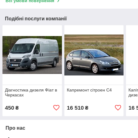
Всі умови повернення
Подібні послуги компанії
Діагностика дизеля Фіат в
Капремонт сітроен С4
Капі
Черкасах
дизе
450
16 510
16 
₴
₴
Про нас